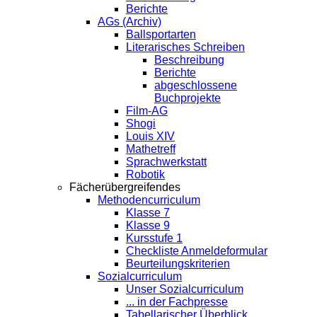
Berichte
AGs (Archiv)
Ballsportarten
Literarisches Schreiben
Beschreibung
Berichte
abgeschlossene
Buchprojekte
Film-AG
Shogi
Louis XIV
Mathetreff
Sprachwerkstatt
Robotik
Fächerübergreifendes
Methodencurriculum
Klasse 7
Klasse 9
Kursstufe 1
Checkliste Anmeldeformular
Beurteilungskriterien
Sozialcurriculum
Unser Sozialcurriculum
... in der Fachpresse
Tabellarischer Überblick