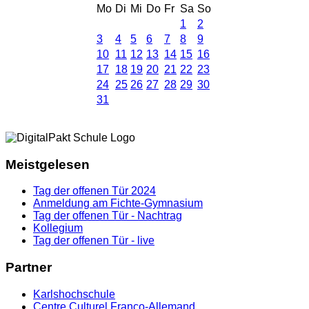
Mo
Di
Mi
Do
Fr
Sa
So
1
2
3
4
5
6
7
8
9
10
11
12
13
14
15
16
17
18
19
20
21
22
23
24
25
26
27
28
29
30
31
Meistgelesen
Tag der offenen Tür 2024
Anmeldung am Fichte-Gymnasium
Tag der offenen Tür - Nachtrag
Kollegium
Tag der offenen Tür - live
Partner
Karlshochschule
Centre Culturel Franco-Allemand