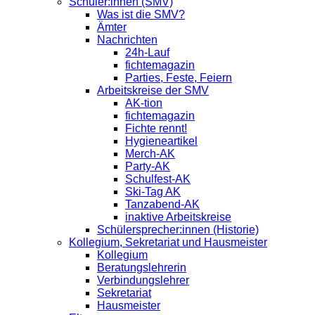
Schüler:innen (SMV)
Was ist die SMV?
Ämter
Nachrichten
24h-Lauf
fichtemagazin
Parties, Feste, Feiern
Arbeitskreise der SMV
AK-tion
fichtemagazin
Fichte rennt!
Hygieneartikel
Merch-AK
Party-AK
Schulfest-AK
Ski-Tag AK
Tanzabend-AK
inaktive Arbeitskreise
Schülersprecher:innen (Historie)
Kollegium, Sekretariat und Hausmeister
Kollegium
Beratungslehrerin
Verbindungslehrer
Sekretariat
Hausmeister