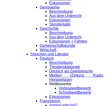
Exkursionen
Geographie
Beschreibung
Aus dem Unterricht
Exkursionen
Stundentafel
Geschichte
Beschreibung
Aus dem Unterricht
Exkursionen + Fahrten
Gemeinschaftskunde
Wirtschaft
Sprachen und Literatur
Deutsch
Beschreibung
Theaterpädagogik
Deutsch als Zweitsprache
Medien (Zeitung, Radio,
Hörspieltage)
Wettbewerbe
Vorlesewettbewerb
Schreibwettbewerb
Exkursionen
Französisch
normal oder bili?