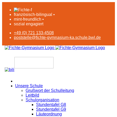
französisch-bilingual •
mint-freundlich •
sozial engagiert
+49 (0) 721 133-4508
poststelle@fichte-gymnasium-ka.schule.bwl.de
Unsere Schule
Grußwort der Schulleitung
Leitbild
Schulorganisation
Stundentafel G8
Stundentafel G9
Läuteordnung