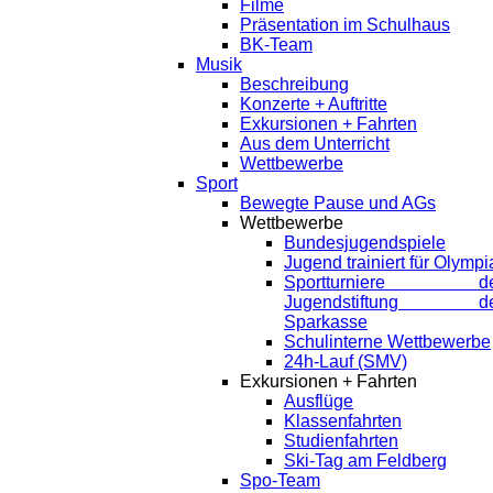
Filme
Präsentation im Schulhaus
BK-Team
Musik
Beschreibung
Konzerte + Auftritte
Exkursionen + Fahrten
Aus dem Unterricht
Wettbewerbe
Sport
Bewegte Pause und AGs
Wettbewerbe
Bundesjugendspiele
Jugend trainiert für Olympi
Sportturniere de
Jugendstiftung de
Sparkasse
Schulinterne Wettbewerbe
24h-Lauf (SMV)
Exkursionen + Fahrten
Ausflüge
Klassenfahrten
Studienfahrten
Ski-Tag am Feldberg
Spo-Team