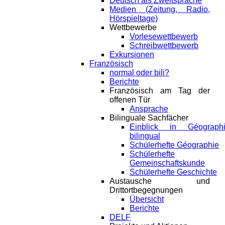
Deutsch als Zweitsprache
Medien (Zeitung, Radio,
Hörspieltage)
Wettbewerbe
Vorlesewettbewerb
Schreibwettbewerb
Exkursionen
Französisch
normal oder bili?
Berichte
Französisch am Tag der
offenen Tür
Ansprache
Bilinguale Sachfächer
Einblick in Géograph
bilingual
Schülerhefte Géographie
Schülerhefte
Gemeinschaftskunde
Schülerhefte Geschichte
Austausche und
Drittortbegegnungen
Übersicht
Berichte
DELF