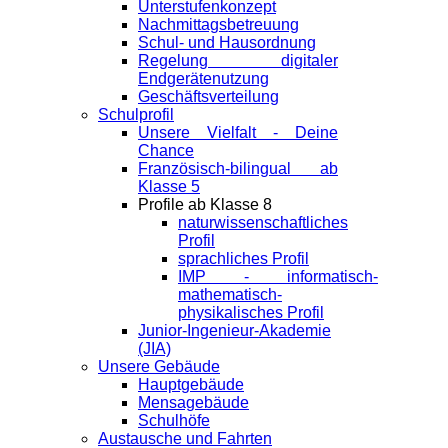
Unterstufenkonzept
Nachmittagsbetreuung
Schul- und Hausordnung
Regelung digitaler
Endgeräte­nutzung
Geschäftsverteilung
Schulprofil
Unsere Vielfalt - Deine
Chance
Französisch-bilingual ab
Klasse 5
Profile ab Klasse 8
naturwissenschaftliches
Profil
sprachliches Profil
IMP - informatisch-
mathematisch-
physikalisches Profil
Junior-Ingenieur-Akademie
(JIA)
Unsere Gebäude
Hauptgebäude
Mensagebäude
Schulhöfe
Austausche und Fahrten