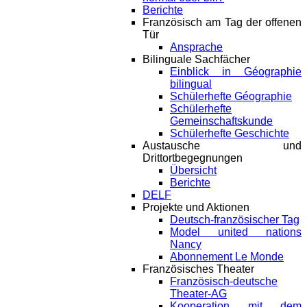
Berichte
Französisch am Tag der offenen
Tür
Ansprache
Bilinguale Sachfächer
Einblick in Géographie
bilingual
Schülerhefte Géographie
Schülerhefte
Gemeinschaftskunde
Schülerhefte Geschichte
Austausche und
Drittortbegegnungen
Übersicht
Berichte
DELF
Projekte und Aktionen
Deutsch-französischer Tag
Model united nations
Nancy
Abonnement Le Monde
Französisches Theater
Französisch-deutsche
Theater-AG
Kooperation mit dem