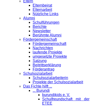
Eltern
Elternbeirat
Elternarbeit
Nützliche Links
Alumni
Schulführungen
Berichte
Newsletter
Berühmte Alumni
Förder­gemeinschaft
Fördergemeinschaft
Nachrichten
laufende Projekte
umgesetzte Projekte
Satzung
Beitrittserklärung
Förderantrag
Schul­sozialarbeit
Schulsozialarbeiterin
Projekte der Schulsozialarbeit
Das Fichte hilft ...
... Burundi
burundikids e. V.
Schulfreundschaft mit der
ETEE