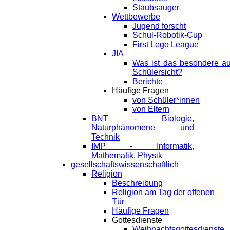
Staubsauger
Wettbewerbe
Jugend forscht
Schul-Robotik-Cup
First Lego League
JIA
Was ist das besondere a
Schülersicht?
Berichte
Häufige Fragen
von Schüler*innen
von Eltern
BNT - Biologie,
Naturphänomene und
Technik
IMP - Informatik,
Mathematik, Physik
gesellschaftswissenschaftlich
Religion
Beschreibung
Religion am Tag der offenen
Tür
Häufige Fragen
Gottesdienste
Weihnachtsgottesdienste