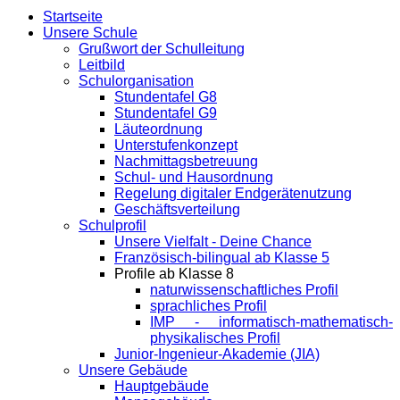
Startseite
Unsere Schule
Grußwort der Schulleitung
Leitbild
Schulorganisation
Stundentafel G8
Stundentafel G9
Läuteordnung
Unterstufenkonzept
Nachmittagsbetreuung
Schul- und Hausordnung
Regelung digitaler Endgeräte­nutzung
Geschäftsverteilung
Schulprofil
Unsere Vielfalt - Deine Chance
Französisch-bilingual ab Klasse 5
Profile ab Klasse 8
naturwissenschaftliches Profil
sprachliches Profil
IMP - informatisch-mathematisch-
physikalisches Profil
Junior-Ingenieur-Akademie (JIA)
Unsere Gebäude
Hauptgebäude