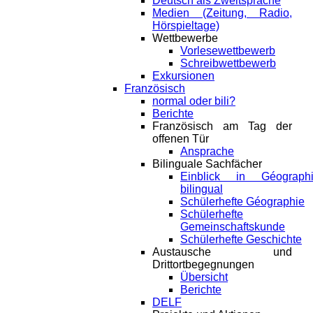
Deutsch als Zweitsprache
Medien (Zeitung, Radio,
Hörspieltage)
Wettbewerbe
Vorlesewettbewerb
Schreibwettbewerb
Exkursionen
Französisch
normal oder bili?
Berichte
Französisch am Tag der
offenen Tür
Ansprache
Bilinguale Sachfächer
Einblick in Géograph
bilingual
Schülerhefte Géographie
Schülerhefte
Gemeinschaftskunde
Schülerhefte Geschichte
Austausche und
Drittortbegegnungen
Übersicht
Berichte
DELF