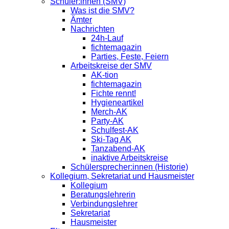
Schüler:innen (SMV)
Was ist die SMV?
Ämter
Nachrichten
24h-Lauf
fichtemagazin
Parties, Feste, Feiern
Arbeitskreise der SMV
AK-tion
fichtemagazin
Fichte rennt!
Hygieneartikel
Merch-AK
Party-AK
Schulfest-AK
Ski-Tag AK
Tanzabend-AK
inaktive Arbeitskreise
Schülersprecher:innen (Historie)
Kollegium, Sekretariat und Hausmeister
Kollegium
Beratungslehrerin
Verbindungslehrer
Sekretariat
Hausmeister