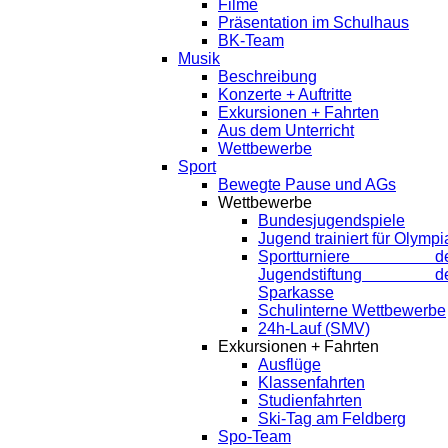
Filme
Präsentation im Schulhaus
BK-Team
Musik
Beschreibung
Konzerte + Auftritte
Exkursionen + Fahrten
Aus dem Unterricht
Wettbewerbe
Sport
Bewegte Pause und AGs
Wettbewerbe
Bundesjugendspiele
Jugend trainiert für Olympi
Sportturniere de
Jugendstiftung de
Sparkasse
Schulinterne Wettbewerbe
24h-Lauf (SMV)
Exkursionen + Fahrten
Ausflüge
Klassenfahrten
Studienfahrten
Ski-Tag am Feldberg
Spo-Team