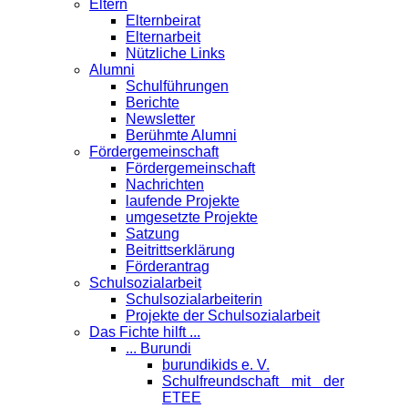
Eltern
Elternbeirat
Elternarbeit
Nützliche Links
Alumni
Schulführungen
Berichte
Newsletter
Berühmte Alumni
Förder­gemeinschaft
Fördergemeinschaft
Nachrichten
laufende Projekte
umgesetzte Projekte
Satzung
Beitrittserklärung
Förderantrag
Schul­sozialarbeit
Schulsozialarbeiterin
Projekte der Schulsozialarbeit
Das Fichte hilft ...
... Burundi
burundikids e. V.
Schulfreundschaft mit der
ETEE