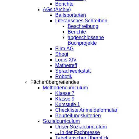
Berichte
AGs (Archiv)
Ballsportarten
Literarisches Schreiben
Beschreibung
Berichte
abgeschlossene
Buchprojekte
Film-AG
Shogi
Louis XIV
Mathetreff
Sprachwerkstatt
Robotik
Fächerübergreifendes
Methodencurriculum
Klasse 7
Klasse 9
Kursstufe 1
Checkliste Anmeldeformular
Beurteilungskriterien
Sozialcurriculum
Unser Sozialcurriculum
... in der Fachpresse
Tabellarischer Überblick