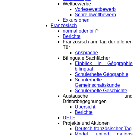
Wettbewerbe
Vorlesewettbewerb
Schreibwettbewerb
Exkursionen
Französisch
normal oder bili?
Berichte
Französisch am Tag der offenen
Tür
Ansprache
Bilinguale Sachfächer
Einblick in Géographie
bilingual
Schülerhefte Géographie
Schülerhefte
Gemeinschaftskunde
Schülerhefte Geschichte
Austausche und
Drittortbegegnungen
Übersicht
Berichte
DELF
Projekte und Aktionen
Deutsch-französischer Tag
Model united nations