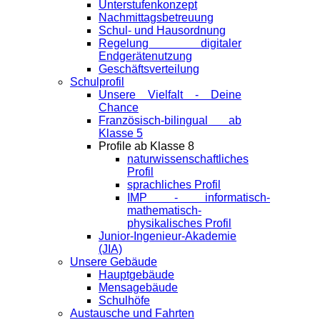
Unterstufenkonzept
Nachmittagsbetreuung
Schul- und Hausordnung
Regelung digitaler
Endgeräte­nutzung
Geschäftsverteilung
Schulprofil
Unsere Vielfalt - Deine
Chance
Französisch-bilingual ab
Klasse 5
Profile ab Klasse 8
naturwissenschaftliches
Profil
sprachliches Profil
IMP - informatisch-
mathematisch-
physikalisches Profil
Junior-Ingenieur-Akademie
(JIA)
Unsere Gebäude
Hauptgebäude
Mensagebäude
Schulhöfe
Austausche und Fahrten