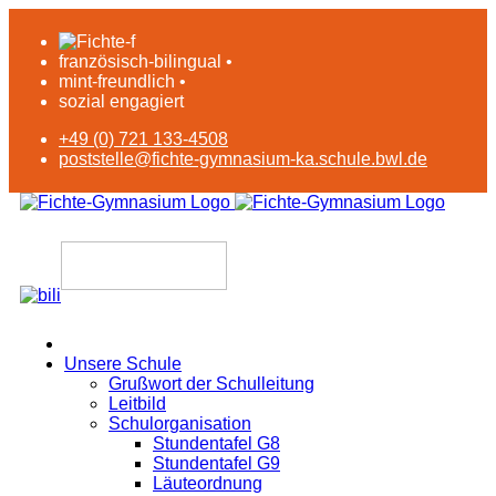
französisch-bilingual •
mint-freundlich •
sozial engagiert
+49 (0) 721 133-4508
poststelle@fichte-gymnasium-ka.schule.bwl.de
Unsere Schule
Grußwort der Schulleitung
Leitbild
Schulorganisation
Stundentafel G8
Stundentafel G9
Läuteordnung