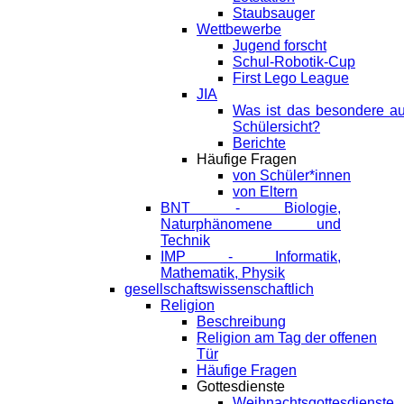
Staubsauger
Wettbewerbe
Jugend forscht
Schul-Robotik-Cup
First Lego League
JIA
Was ist das besondere a
Schülersicht?
Berichte
Häufige Fragen
von Schüler*innen
von Eltern
BNT - Biologie,
Naturphänomene und
Technik
IMP - Informatik,
Mathematik, Physik
gesellschaftswissenschaftlich
Religion
Beschreibung
Religion am Tag der offenen
Tür
Häufige Fragen
Gottesdienste
Weihnachtsgottesdienste