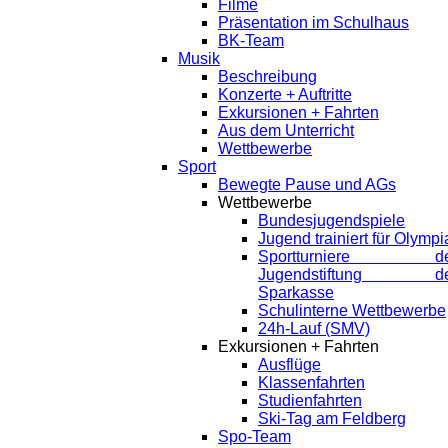
Filme
Präsentation im Schulhaus
BK-Team
Musik
Beschreibung
Konzerte + Auftritte
Exkursionen + Fahrten
Aus dem Unterricht
Wettbewerbe
Sport
Bewegte Pause und AGs
Wettbewerbe
Bundesjugendspiele
Jugend trainiert für Olympi
Sportturniere de
Jugendstiftung de
Sparkasse
Schulinterne Wettbewerbe
24h-Lauf (SMV)
Exkursionen + Fahrten
Ausflüge
Klassenfahrten
Studienfahrten
Ski-Tag am Feldberg
Spo-Team