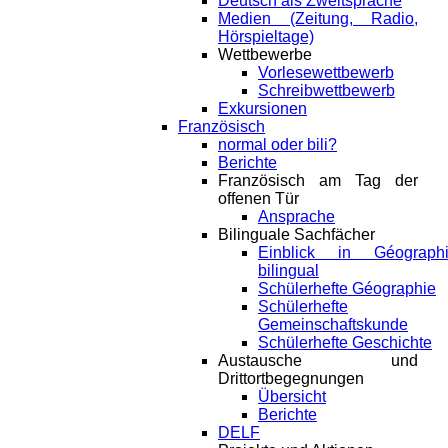
Deutsch als Zweitsprache
Medien (Zeitung, Radio,
Hörspieltage)
Wettbewerbe
Vorlesewettbewerb
Schreibwettbewerb
Exkursionen
Französisch
normal oder bili?
Berichte
Französisch am Tag der
offenen Tür
Ansprache
Bilinguale Sachfächer
Einblick in Géograph
bilingual
Schülerhefte Géographie
Schülerhefte
Gemeinschaftskunde
Schülerhefte Geschichte
Austausche und
Drittortbegegnungen
Übersicht
Berichte
DELF