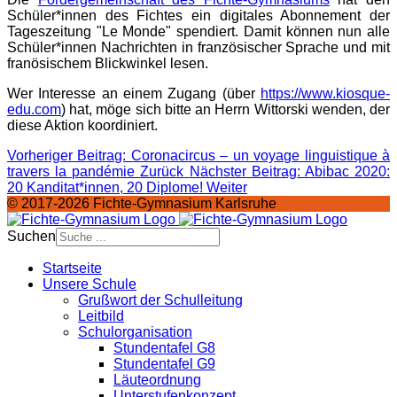
Schüler*innen des Fichtes ein digitales Abonnement der
Tageszeitung "Le Monde" spendiert. Damit können nun alle
Schüler*innen Nachrichten in französischer Sprache und mit
franösischem Blickwinkel lesen.
Wer Interesse an einem Zugang (über
https://www.kiosque-
edu.com
) hat, möge sich bitte an Herrn Wittorski wenden, der
diese Aktion koordiniert.
Vorheriger Beitrag: Coronacircus – un voyage linguistique à
travers la pandémie
Zurück
Nächster Beitrag: Abibac 2020:
20 Kanditat*innen, 20 Diplome!
Weiter
© 2017-2026 Fichte-Gymnasium Karlsruhe
Suchen
Startseite
Unsere Schule
Grußwort der Schulleitung
Leitbild
Schulorganisation
Stundentafel G8
Stundentafel G9
Läuteordnung
Unterstufenkonzept