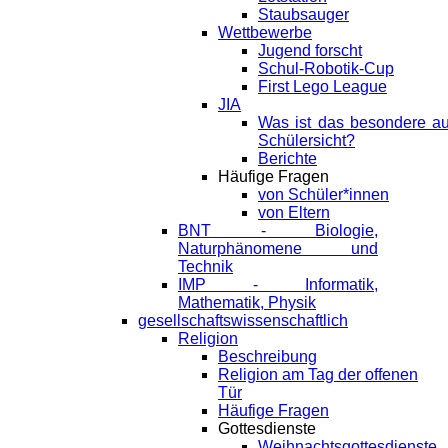
Staubsauger
Wettbewerbe
Jugend forscht
Schul-Robotik-Cup
First Lego League
JIA
Was ist das besondere a
Schülersicht?
Berichte
Häufige Fragen
von Schüler*innen
von Eltern
BNT - Biologie,
Naturphänomene und
Technik
IMP - Informatik,
Mathematik, Physik
gesellschaftswissenschaftlich
Religion
Beschreibung
Religion am Tag der offenen
Tür
Häufige Fragen
Gottesdienste
Weihnachtsgottesdienste