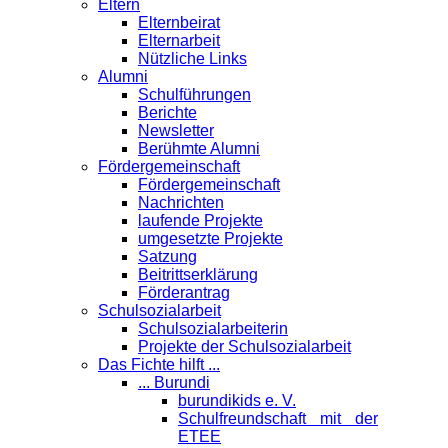
Eltern
Elternbeirat
Elternarbeit
Nützliche Links
Alumni
Schulführungen
Berichte
Newsletter
Berühmte Alumni
Förder­gemeinschaft
Fördergemeinschaft
Nachrichten
laufende Projekte
umgesetzte Projekte
Satzung
Beitrittserklärung
Förderantrag
Schul­sozialarbeit
Schulsozialarbeiterin
Projekte der Schulsozialarbeit
Das Fichte hilft ...
... Burundi
burundikids e. V.
Schulfreundschaft mit der
ETEE