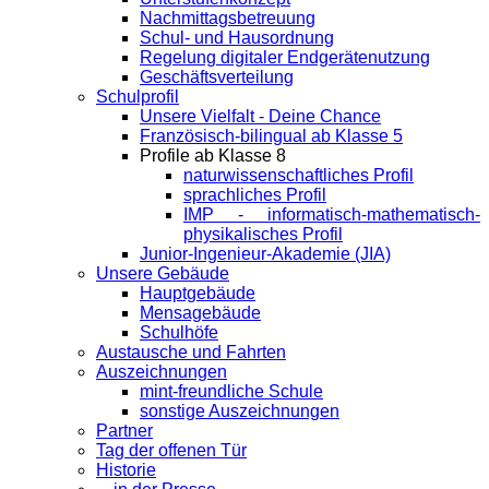
Nachmittagsbetreuung
Schul- und Hausordnung
Regelung digitaler Endgeräte­nutzung
Geschäftsverteilung
Schulprofil
Unsere Vielfalt - Deine Chance
Französisch-bilingual ab Klasse 5
Profile ab Klasse 8
naturwissenschaftliches Profil
sprachliches Profil
IMP - informatisch-mathematisch-
physikalisches Profil
Junior-Ingenieur-Akademie (JIA)
Unsere Gebäude
Hauptgebäude
Mensagebäude
Schulhöfe
Austausche und Fahrten
Auszeichnungen
mint-freundliche Schule
sonstige Auszeichnungen
Partner
Tag der offenen Tür
Historie