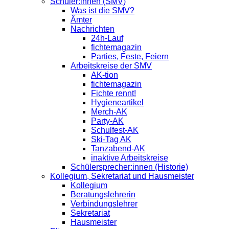
Schüler:innen (SMV)
Was ist die SMV?
Ämter
Nachrichten
24h-Lauf
fichtemagazin
Parties, Feste, Feiern
Arbeitskreise der SMV
AK-tion
fichtemagazin
Fichte rennt!
Hygieneartikel
Merch-AK
Party-AK
Schulfest-AK
Ski-Tag AK
Tanzabend-AK
inaktive Arbeitskreise
Schülersprecher:innen (Historie)
Kollegium, Sekretariat und Hausmeister
Kollegium
Beratungslehrerin
Verbindungslehrer
Sekretariat
Hausmeister