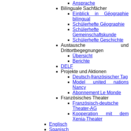
Ansprache
Bilinguale Sachfächer
Einblick in Géographie
bilingual
Schülerhefte Géographie
Schülerhefte
Gemeinschaftskunde
Schülerhefte Geschichte
Austausche und
Drittortbegegnungen
Übersicht
Berichte
DELF
Projekte und Aktionen
Deutsch-französischer Tag
Model united nations
Nancy
Abonnement Le Monde
Französisches Theater
Französisch-deutsche
Theater-AG
Kooperation mit dem
Xenia-Theater
Englisch
Spanisch