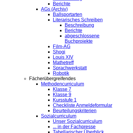
Berichte
AGs (Archiv)
Ballsportarten
Literarisches Schreiben
Beschreibung
Berichte
abgeschlossene
Buchprojekte
Film-AG
Shogi
Louis XIV
Mathetreff
Sprachwerkstatt
Robotik
Fächerübergreifendes
Methodencurriculum
Klasse 7
Klasse 9
Kursstufe 1
Checkliste Anmeldeformular
Beurteilungskriterien
Sozialcurriculum
Unser Sozialcurriculum
... in der Fachpresse
Tabellarischer Überblick