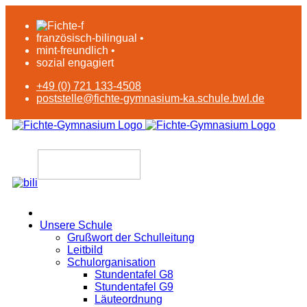
französisch-bilingual •
mint-freundlich •
sozial engagiert
+49 (0) 721 133-4508
poststelle@fichte-gymnasium-ka.schule.bwl.de
Unsere Schule
Grußwort der Schulleitung
Leitbild
Schulorganisation
Stundentafel G8
Stundentafel G9
Läuteordnung