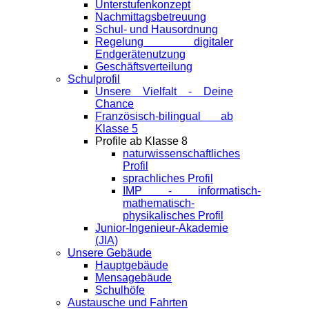
Unterstufenkonzept
Nachmittagsbetreuung
Schul- und Hausordnung
Regelung digitaler
Endgeräte­nutzung
Geschäftsverteilung
Schulprofil
Unsere Vielfalt - Deine
Chance
Französisch-bilingual ab
Klasse 5
Profile ab Klasse 8
naturwissenschaftliches
Profil
sprachliches Profil
IMP - informatisch-
mathematisch-
physikalisches Profil
Junior-Ingenieur-Akademie
(JIA)
Unsere Gebäude
Hauptgebäude
Mensagebäude
Schulhöfe
Austausche und Fahrten