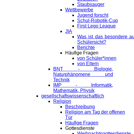
Staubsauger
Wettbewerbe
Jugend forscht
Schul-Robotik-Cup
First Lego League
JIA
Was ist das besondere a
Schülersicht?
Berichte
Häufige Fragen
von Schüler*innen
von Eltern
BNT - Biologie,
Naturphänomene und
Technik
IMP - Informatik,
Mathematik, Physik
gesellschaftswissenschaftlich
Religion
Beschreibung
Religion am Tag der offenen
Tür
Häufige Fragen
Gottesdienste
Weihnachtsgottesdienste