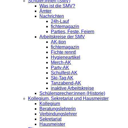
Schüler:innen (SMV)
Was ist die SMV?
Ämter
Nachrichten
24h-Lauf
fichtemagazin
Parties, Feste, Feiern
Arbeitskreise der SMV
AK-tion
fichtemagazin
Fichte rennt!
Hygieneartikel
Merch-AK
Party-AK
Schulfest-AK
Ski-Tag AK
Tanzabend-AK
inaktive Arbeitskreise
Schülersprecher:innen (Historie)
Kollegium, Sekretariat und Hausmeister
Kollegium
Beratungslehrerin
Verbindungslehrer
Sekretariat
Hausmeister