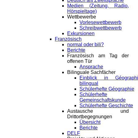
Deutsch als Zweitsprache
Medien (Zeitung, Radio,
Hörspieltage)
Wettbewerbe
Vorlesewettbewerb
Schreibwettbewerb
Exkursionen
Französisch
normal oder bili?
Berichte
Französisch am Tag der
offenen Tür
Ansprache
Bilinguale Sachfächer
Einblick in Géograph
bilingual
Schülerhefte Géographie
Schülerhefte
Gemeinschaftskunde
Schülerhefte Geschichte
Austausche und
Drittortbegegnungen
Übersicht
Berichte
DELF