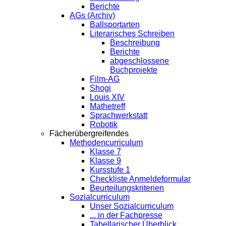
Berichte
AGs (Archiv)
Ballsportarten
Literarisches Schreiben
Beschreibung
Berichte
abgeschlossene
Buchprojekte
Film-AG
Shogi
Louis XIV
Mathetreff
Sprachwerkstatt
Robotik
Fächerübergreifendes
Methodencurriculum
Klasse 7
Klasse 9
Kursstufe 1
Checkliste Anmeldeformular
Beurteilungskriterien
Sozialcurriculum
Unser Sozialcurriculum
... in der Fachpresse
Tabellarischer Überblick