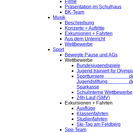
Filme
Präsentation im Schulhaus
BK-Team
Musik
Beschreibung
Konzerte + Auftritte
Exkursionen + Fahrten
Aus dem Unterricht
Wettbewerbe
Sport
Bewegte Pause und AGs
Wettbewerbe
Bundesjugendspiele
Jugend trainiert für Olympi
Sportturniere de
Jugendstiftung de
Sparkasse
Schulinterne Wettbewerbe
24h-Lauf (SMV)
Exkursionen + Fahrten
Ausflüge
Klassenfahrten
Studienfahrten
Ski-Tag am Feldberg
Spo-Team