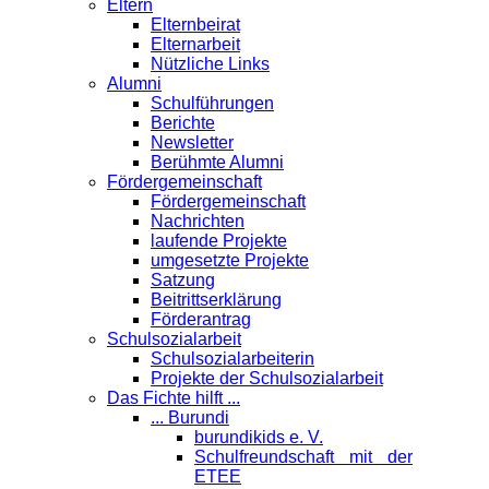
Eltern
Elternbeirat
Elternarbeit
Nützliche Links
Alumni
Schulführungen
Berichte
Newsletter
Berühmte Alumni
Förder­gemeinschaft
Fördergemeinschaft
Nachrichten
laufende Projekte
umgesetzte Projekte
Satzung
Beitrittserklärung
Förderantrag
Schul­sozialarbeit
Schulsozialarbeiterin
Projekte der Schulsozialarbeit
Das Fichte hilft ...
... Burundi
burundikids e. V.
Schulfreundschaft mit der
ETEE