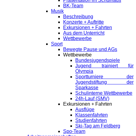
Präsentation im Schulhaus
BK-Team
Musik
Beschreibung
Konzerte + Auftritte
Exkursionen + Fahrten
Aus dem Unterricht
Wettbewerbe
Sport
Bewegte Pause und AGs
Wettbewerbe
Bundesjugendspiele
Jugend trainiert für
Olympia
Sportturniere der
Jugendstiftung der
Sparkasse
Schulinterne Wettbewerbe
24h-Lauf (SMV)
Exkursionen + Fahrten
Ausflüge
Klassenfahrten
Studienfahrten
Ski-Tag am Feldberg
Spo-Team