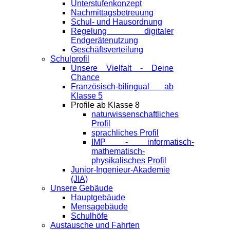
Unterstufenkonzept
Nachmittagsbetreuung
Schul- und Hausordnung
Regelung digitaler
Endgeräte­nutzung
Geschäftsverteilung
Schulprofil
Unsere Vielfalt - Deine
Chance
Französisch-bilingual ab
Klasse 5
Profile ab Klasse 8
naturwissenschaftliches
Profil
sprachliches Profil
IMP - informatisch-
mathematisch-
physikalisches Profil
Junior-Ingenieur-Akademie
(JIA)
Unsere Gebäude
Hauptgebäude
Mensagebäude
Schulhöfe
Austausche und Fahrten