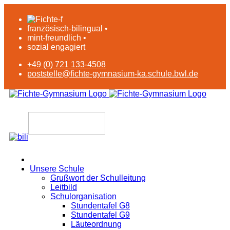
französisch-bilingual •
mint-freundlich •
sozial engagiert
+49 (0) 721 133-4508
poststelle@fichte-gymnasium-ka.schule.bwl.de
Unsere Schule
Grußwort der Schulleitung
Leitbild
Schulorganisation
Stundentafel G8
Stundentafel G9
Läuteordnung