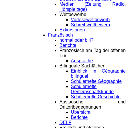
Medien (Zeitung, Radio,
Hörspieltage)
Wettbewerbe
Vorlesewettbewerb
Schreibwettbewerb
Exkursionen
Französisch
normal oder bili?
Berichte
Französisch am Tag der offenen
Tür
Ansprache
Bilinguale Sachfächer
Einblick in Géographie
bilingual
Schülerhefte Géographie
Schülerhefte
Gemeinschaftskunde
Schülerhefte Geschichte
Austausche und
Drittortbegegnungen
Übersicht
Berichte
DELF
Projekte und Aktionen