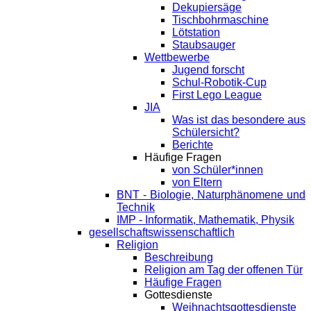
Dekupiersäge
Tischbohrmaschine
Lötstation
Staubsauger
Wettbewerbe
Jugend forscht
Schul-Robotik-Cup
First Lego League
JIA
Was ist das besondere aus
Schülersicht?
Berichte
Häufige Fragen
von Schüler*innen
von Eltern
BNT - Biologie, Naturphänomene und
Technik
IMP - Informatik, Mathematik, Physik
gesellschaftswissenschaftlich
Religion
Beschreibung
Religion am Tag der offenen Tür
Häufige Fragen
Gottesdienste
Weihnachtsgottesdienste