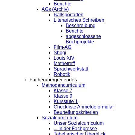
Berichte
AGs (Archiv)
Ballsportarten
Literarisches Schreiben
Beschreibung
Berichte
abgeschlossene
Buchprojekte
Film-AG
Shogi
Louis XIV
Mathetreff
Sprachwerkstatt
Robotik
Fächerübergreifendes
Methodencurriculum
Klasse 7
Klasse 9
Kursstufe 1
Checkliste Anmeldeformular
Beurteilungskriterien
Sozialcurriculum
Unser Sozialcurriculum
... in der Fachpresse
Tabellarischer Überblick