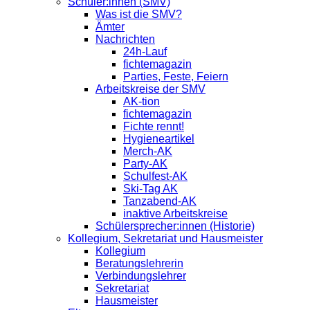
Schüler:innen (SMV)
Was ist die SMV?
Ämter
Nachrichten
24h-Lauf
fichtemagazin
Parties, Feste, Feiern
Arbeitskreise der SMV
AK-tion
fichtemagazin
Fichte rennt!
Hygieneartikel
Merch-AK
Party-AK
Schulfest-AK
Ski-Tag AK
Tanzabend-AK
inaktive Arbeitskreise
Schülersprecher:innen (Historie)
Kollegium, Sekretariat und Hausmeister
Kollegium
Beratungslehrerin
Verbindungslehrer
Sekretariat
Hausmeister