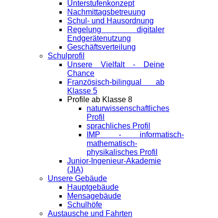
Unterstufenkonzept
Nachmittagsbetreuung
Schul- und Hausordnung
Regelung digitaler
Endgeräte­nutzung
Geschäftsverteilung
Schulprofil
Unsere Vielfalt - Deine
Chance
Französisch-bilingual ab
Klasse 5
Profile ab Klasse 8
naturwissenschaftliches
Profil
sprachliches Profil
IMP - informatisch-
mathematisch-
physikalisches Profil
Junior-Ingenieur-Akademie
(JIA)
Unsere Gebäude
Hauptgebäude
Mensagebäude
Schulhöfe
Austausche und Fahrten