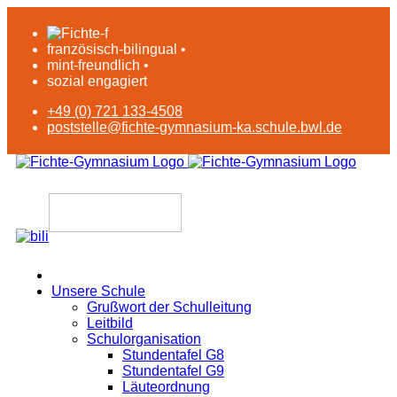
französisch-bilingual •
mint-freundlich •
sozial engagiert
+49 (0) 721 133-4508
poststelle@fichte-gymnasium-ka.schule.bwl.de
Unsere Schule
Grußwort der Schulleitung
Leitbild
Schulorganisation
Stundentafel G8
Stundentafel G9
Läuteordnung