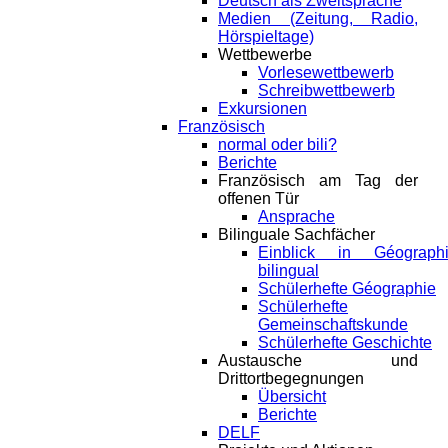
Deutsch als Zweitsprache
Medien (Zeitung, Radio,
Hörspieltage)
Wettbewerbe
Vorlesewettbewerb
Schreibwettbewerb
Exkursionen
Französisch
normal oder bili?
Berichte
Französisch am Tag der
offenen Tür
Ansprache
Bilinguale Sachfächer
Einblick in Géograph
bilingual
Schülerhefte Géographie
Schülerhefte
Gemeinschaftskunde
Schülerhefte Geschichte
Austausche und
Drittortbegegnungen
Übersicht
Berichte
DELF