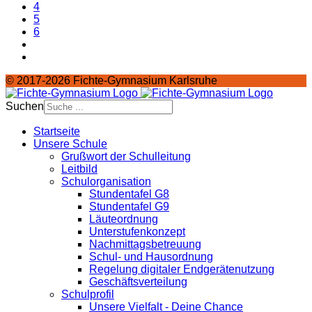
4
5
6
© 2017-2026 Fichte-Gymnasium Karlsruhe
Suchen
Startseite
Unsere Schule
Grußwort der Schulleitung
Leitbild
Schulorganisation
Stundentafel G8
Stundentafel G9
Läuteordnung
Unterstufenkonzept
Nachmittagsbetreuung
Schul- und Hausordnung
Regelung digitaler Endgeräte­nutzung
Geschäftsverteilung
Schulprofil
Unsere Vielfalt - Deine Chance