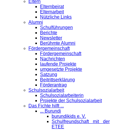
Eltern
Elternbeirat
Elternarbeit
Nützliche Links
Alumni
Schulführungen
Berichte
Newsletter
Berühmte Alumni
Förder­gemeinschaft
Fördergemeinschaft
Nachrichten
laufende Projekte
umgesetzte Projekte
Satzung
Beitrittserklärung
Förderantrag
Schul­sozialarbeit
Schulsozialarbeiterin
Projekte der Schulsozialarbeit
Das Fichte hilft ...
... Burundi
burundikids e. V.
Schulfreundschaft mit der
ETEE