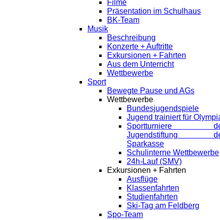
Filme
Präsentation im Schulhaus
BK-Team
Musik
Beschreibung
Konzerte + Auftritte
Exkursionen + Fahrten
Aus dem Unterricht
Wettbewerbe
Sport
Bewegte Pause und AGs
Wettbewerbe
Bundesjugendspiele
Jugend trainiert für Olympi
Sportturniere de
Jugendstiftung de
Sparkasse
Schulinterne Wettbewerbe
24h-Lauf (SMV)
Exkursionen + Fahrten
Ausflüge
Klassenfahrten
Studienfahrten
Ski-Tag am Feldberg
Spo-Team