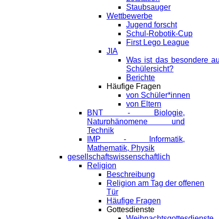
Staubsauger
Wettbewerbe
Jugend forscht
Schul-Robotik-Cup
First Lego League
JIA
Was ist das besondere a
Schülersicht?
Berichte
Häufige Fragen
von Schüler*innen
von Eltern
BNT - Biologie,
Naturphänomene und
Technik
IMP - Informatik,
Mathematik, Physik
gesellschaftswissenschaftlich
Religion
Beschreibung
Religion am Tag der offenen
Tür
Häufige Fragen
Gottesdienste
Weihnachtsgottesdienste