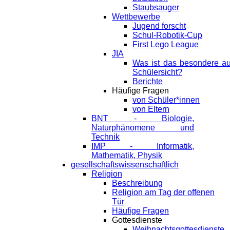
Staubsauger
Wettbewerbe
Jugend forscht
Schul-Robotik-Cup
First Lego League
JIA
Was ist das besondere a
Schülersicht?
Berichte
Häufige Fragen
von Schüler*innen
von Eltern
BNT - Biologie,
Naturphänomene und
Technik
IMP - Informatik,
Mathematik, Physik
gesellschaftswissenschaftlich
Religion
Beschreibung
Religion am Tag der offenen
Tür
Häufige Fragen
Gottesdienste
Weihnachtsgottesdienste