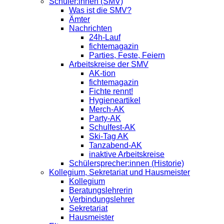
Schüler:innen (SMV)
Was ist die SMV?
Ämter
Nachrichten
24h-Lauf
fichtemagazin
Parties, Feste, Feiern
Arbeitskreise der SMV
AK-tion
fichtemagazin
Fichte rennt!
Hygieneartikel
Merch-AK
Party-AK
Schulfest-AK
Ski-Tag AK
Tanzabend-AK
inaktive Arbeitskreise
Schülersprecher:innen (Historie)
Kollegium, Sekretariat und Hausmeister
Kollegium
Beratungslehrerin
Verbindungslehrer
Sekretariat
Hausmeister