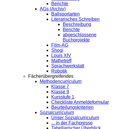
Berichte
AGs (Archiv)
Ballsportarten
Literarisches Schreiben
Beschreibung
Berichte
abgeschlossene
Buchprojekte
Film-AG
Shogi
Louis XIV
Mathetreff
Sprachwerkstatt
Robotik
Fächerübergreifendes
Methodencurriculum
Klasse 7
Klasse 9
Kursstufe 1
Checkliste Anmeldeformular
Beurteilungskriterien
Sozialcurriculum
Unser Sozialcurriculum
... in der Fachpresse
Tabellarischer Überblick