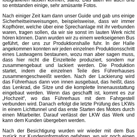
so entstanden einige, sehr amüsante Fotos.
Nach einiger Zeit kam dann unser Guide und gab uns einige
Sicherheitseinweisungen, beispielsweise, dass wir immer
Kopfhörer, welche über eine Sprechanlage mit ihr verbunden
waren, tragen sollen, da wir sie sonst im lauten Werk nicht
hören können. Dann wurden wir zu einem werkseigenen Bus
geführt, der uns zur Produktionshalle fuhr. In der Halle
angekommen konnten wir jeden einzelnen Produktionsschritt
eines Lastwagens bestaunen, wozu man aber sagen muss,
dass hier nicht die Einzelteile produziert, sondern nur
zusammengebaut und lackiert werden. Die Produktion
startet, indem die einzelnen Teile des Führerhauses
zusammengeschweißt werden. Nach der Lackierung wird
das Führerhaus dann von innen ausgebaut, das heißt, dass
das Lenkrad, die Sitze und die komplette Innenausstattung
eingebaut werden. Wenn das geschafft ist, kommt es zur
„Hochzeit“, wo das Führerhaus mit dem Fahrgestell
verbunden wird. Danach erfolgt die letzte Prüfung des LKWs
in einem Lichttunnel und das erste Starten des Motors durch
einen Mitarbeiter. Darauf verlässt der LKW das Werk und
kann dem Kunden übergeben werden.
Nach der Besichtigung wurden wir wieder mit dem Bus
zurück zur Kundeninformation gefahren, wo wir noch einen