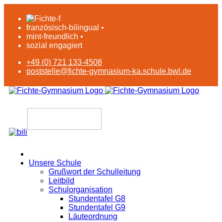
französisch-bilingual •
mint-freundlich •
sozial engagiert
+49 (0) 721 133-4508
poststelle@fichte-gymnasium-ka.schule.bwl.de
Unsere Schule
Grußwort der Schulleitung
Leitbild
Schulorganisation
Stundentafel G8
Stundentafel G9
Läuteordnung