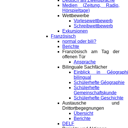
Deutsch als Zweitsprache
Medien (Zeitung, Radio,
Hörspieltage)
Wettbewerbe
Vorlesewettbewerb
Schreibwettbewerb
Exkursionen
Französisch
normal oder bili?
Berichte
Französisch am Tag der
offenen Tür
Ansprache
Bilinguale Sachfächer
Einblick in Géograph
bilingual
Schülerhefte Géographie
Schülerhefte
Gemeinschaftskunde
Schülerhefte Geschichte
Austausche und
Drittortbegegnungen
Übersicht
Berichte
DELF