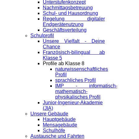
Unterstufenkonzept
Nachmittagsbetreuung
Schul- und Hausordnung
Regelung digitaler
Endgeräte­nutzung
Geschäftsverteilung
Schulprofil
Unsere Vielfalt - Deine
Chance
Französisch-bilingual ab
Klasse 5
Profile ab Klasse 8
naturwissenschaftliches
Profil
sprachliches Profil
IMP - informatisch-
mathematisch-
physikalisches Profil
Junior-Ingenieur-Akademie
(JIA)
Unsere Gebäude
Hauptgebäude
Mensagebäude
Schulhöfe
Austausche und Fahrten