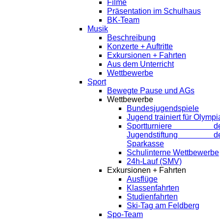
Filme
Präsentation im Schulhaus
BK-Team
Musik
Beschreibung
Konzerte + Auftritte
Exkursionen + Fahrten
Aus dem Unterricht
Wettbewerbe
Sport
Bewegte Pause und AGs
Wettbewerbe
Bundesjugendspiele
Jugend trainiert für Olympi
Sportturniere de
Jugendstiftung de
Sparkasse
Schulinterne Wettbewerbe
24h-Lauf (SMV)
Exkursionen + Fahrten
Ausflüge
Klassenfahrten
Studienfahrten
Ski-Tag am Feldberg
Spo-Team