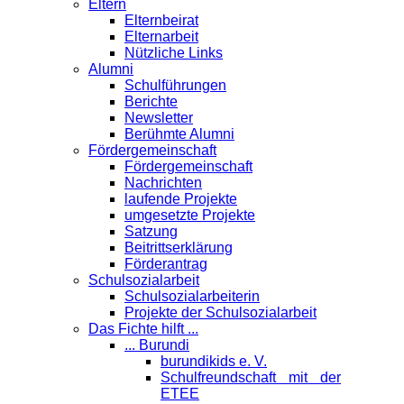
Eltern
Elternbeirat
Elternarbeit
Nützliche Links
Alumni
Schulführungen
Berichte
Newsletter
Berühmte Alumni
Förder­gemeinschaft
Fördergemeinschaft
Nachrichten
laufende Projekte
umgesetzte Projekte
Satzung
Beitrittserklärung
Förderantrag
Schul­sozialarbeit
Schulsozialarbeiterin
Projekte der Schulsozialarbeit
Das Fichte hilft ...
... Burundi
burundikids e. V.
Schulfreundschaft mit der
ETEE