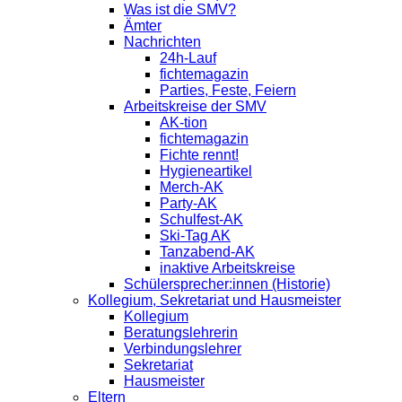
Was ist die SMV?
Ämter
Nachrichten
24h-Lauf
fichtemagazin
Parties, Feste, Feiern
Arbeitskreise der SMV
AK-tion
fichtemagazin
Fichte rennt!
Hygieneartikel
Merch-AK
Party-AK
Schulfest-AK
Ski-Tag AK
Tanzabend-AK
inaktive Arbeitskreise
Schülersprecher:innen (Historie)
Kollegium, Sekretariat und Hausmeister
Kollegium
Beratungslehrerin
Verbindungslehrer
Sekretariat
Hausmeister
Eltern