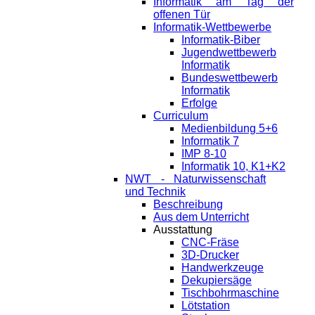
Informatik am Tag der
offenen Tür
Informatik-Wettbewerbe
Informatik-Biber
Jugendwettbewerb
Informatik
Bundeswettbewerb
Informatik
Erfolge
Curriculum
Medienbildung 5+6
Informatik 7
IMP 8-10
Informatik 10, K1+K2
NWT - Naturwissenschaft
und Technik
Beschreibung
Aus dem Unterricht
Ausstattung
CNC-Fräse
3D-Drucker
Handwerkzeuge
Dekupiersäge
Tischbohrmaschine
Lötstation