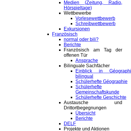
Medien (Zeitung, Radio,
Hörspieltage)
Wettbewerbe
Vorlesewettbewerb
Schreibwettbewerb
Exkursionen
Französisch
normal oder bili?
Berichte
Französisch am Tag der
offenen Tür
Ansprache
Bilinguale Sachfächer
Einblick in Géograph
bilingual
Schülerhefte Géographie
Schülerhefte
Gemeinschaftskunde
Schülerhefte Geschichte
Austausche und
Drittortbegegnungen
Übersicht
Berichte
DELF
Projekte und Aktionen