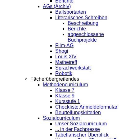
Berichte
AGs (Archiv)
Ballsportarten
Literarisches Schreiben
Beschreibung
Berichte
abgeschlossene
Buchprojekte
Film-AG
Shogi
Louis XIV
Mathetreff
Sprachwerkstatt
Robotik
Fächerübergreifendes
Methodencurriculum
Klasse 7
Klasse 9
Kursstufe 1
Checkliste Anmeldeformular
Beurteilungskriterien
Sozialcurriculum
Unser Sozialcurriculum
... in der Fachpresse
Tabellarischer Überblick