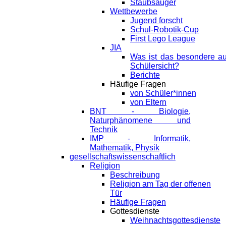
Staubsauger
Wettbewerbe
Jugend forscht
Schul-Robotik-Cup
First Lego League
JIA
Was ist das besondere a
Schülersicht?
Berichte
Häufige Fragen
von Schüler*innen
von Eltern
BNT - Biologie,
Naturphänomene und
Technik
IMP - Informatik,
Mathematik, Physik
gesellschaftswissenschaftlich
Religion
Beschreibung
Religion am Tag der offenen
Tür
Häufige Fragen
Gottesdienste
Weihnachtsgottesdienste