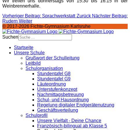
Wir treffen uns donnerstags von 15:30 bis 16:15 in der
Weinbrennerhalle.
Vorheriger Beitrag: Sprachwerkstatt
Zurück
Nächster Beitrag:
Rudern
Weiter
© 2017-2026 Fichte-Gymnasium Karlsruhe
Suchen
Startseite
Unsere Schule
Grußwort der Schulleitung
Leitbild
Schulorganisation
Stundentafel G8
Stundentafel G9
Läuteordnung
Unterstufenkonzept
Nachmittagsbetreuung
Schul- und Hausordnung
Regelung digitaler Endgeräte­nutzung
Geschäftsverteilung
Schulprofil
Unsere Vielfalt - Deine Chance
Französisch-bilingual ab Klasse 5