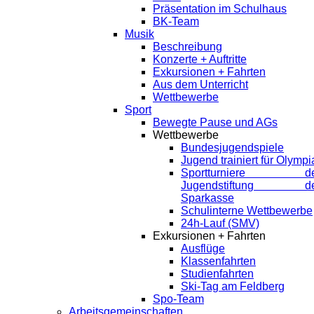
Präsentation im Schulhaus
BK-Team
Musik
Beschreibung
Konzerte + Auftritte
Exkursionen + Fahrten
Aus dem Unterricht
Wettbewerbe
Sport
Bewegte Pause und AGs
Wettbewerbe
Bundesjugendspiele
Jugend trainiert für Olympi
Sportturniere de
Jugendstiftung de
Sparkasse
Schulinterne Wettbewerbe
24h-Lauf (SMV)
Exkursionen + Fahrten
Ausflüge
Klassenfahrten
Studienfahrten
Ski-Tag am Feldberg
Spo-Team
Arbeitsgemeinschaften