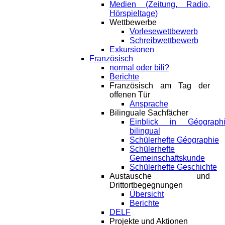
Medien (Zeitung, Radio,
Hörspieltage)
Wettbewerbe
Vorlesewettbewerb
Schreibwettbewerb
Exkursionen
Französisch
normal oder bili?
Berichte
Französisch am Tag der
offenen Tür
Ansprache
Bilinguale Sachfächer
Einblick in Géograph
bilingual
Schülerhefte Géographie
Schülerhefte
Gemeinschaftskunde
Schülerhefte Geschichte
Austausche und
Drittortbegegnungen
Übersicht
Berichte
DELF
Projekte und Aktionen