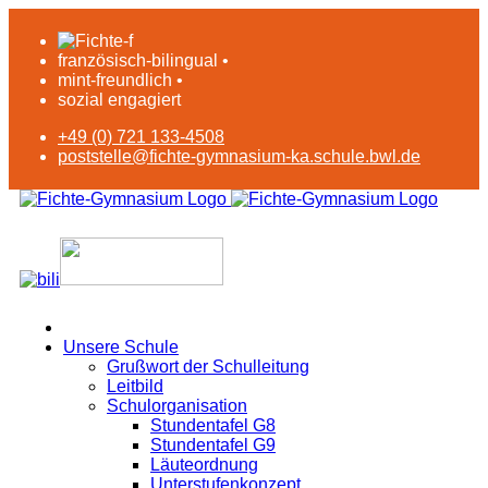
französisch-bilingual •
mint-freundlich •
sozial engagiert
+49 (0) 721 133-4508
poststelle@fichte-gymnasium-ka.schule.bwl.de
Unsere Schule
Grußwort der Schulleitung
Leitbild
Schulorganisation
Stundentafel G8
Stundentafel G9
Läuteordnung
Unterstufenkonzept