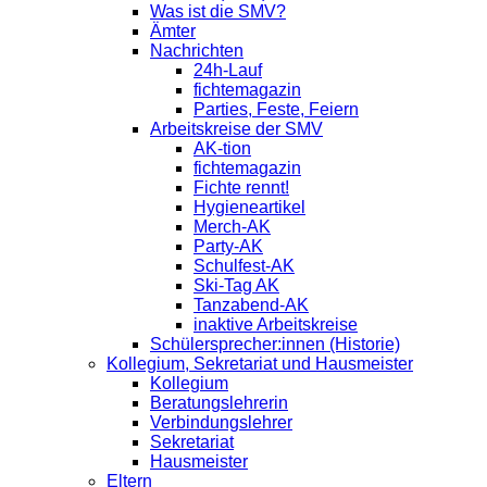
Was ist die SMV?
Ämter
Nachrichten
24h-Lauf
fichtemagazin
Parties, Feste, Feiern
Arbeitskreise der SMV
AK-tion
fichtemagazin
Fichte rennt!
Hygieneartikel
Merch-AK
Party-AK
Schulfest-AK
Ski-Tag AK
Tanzabend-AK
inaktive Arbeitskreise
Schülersprecher:innen (Historie)
Kollegium, Sekretariat und Hausmeister
Kollegium
Beratungslehrerin
Verbindungslehrer
Sekretariat
Hausmeister
Eltern