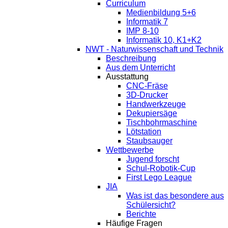
Curriculum
Medienbildung 5+6
Informatik 7
IMP 8-10
Informatik 10, K1+K2
NWT - Naturwissenschaft und Technik
Beschreibung
Aus dem Unterricht
Ausstattung
CNC-Fräse
3D-Drucker
Handwerkzeuge
Dekupiersäge
Tischbohrmaschine
Lötstation
Staubsauger
Wettbewerbe
Jugend forscht
Schul-Robotik-Cup
First Lego League
JIA
Was ist das besondere aus
Schülersicht?
Berichte
Häufige Fragen