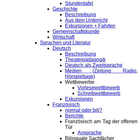
Stundentafel
Geschichte
Beschreibung
Aus dem Unterricht
Exkursionen + Fahrten
Gemeinschaftskunde
Wirtschaft
Sprachen und Literatur
Deutsch
Beschreibung
Theaterpädagogik
Deutsch als Zweitsprache
Medien (Zeitung, Radio,
Hörspieltage)
Wettbewerbe
Vorlesewettbewerb
Schreibwettbewerb
Exkursionen
Französisch
normal oder bili?
Berichte
Französisch am Tag der offenen
Tür
Ansprache
Bilinguale Sachfächer