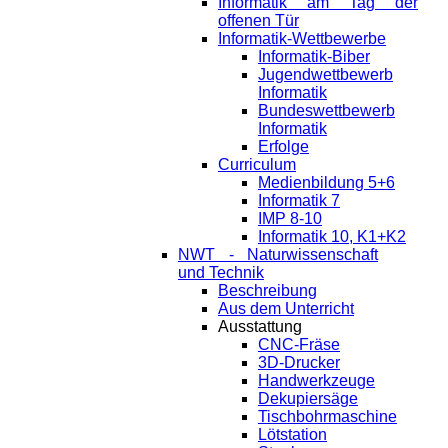
Informatik am Tag der
offenen Tür
Informatik-Wettbewerbe
Informatik-Biber
Jugendwettbewerb
Informatik
Bundeswettbewerb
Informatik
Erfolge
Curriculum
Medienbildung 5+6
Informatik 7
IMP 8-10
Informatik 10, K1+K2
NWT - Naturwissenschaft
und Technik
Beschreibung
Aus dem Unterricht
Ausstattung
CNC-Fräse
3D-Drucker
Handwerkzeuge
Dekupiersäge
Tischbohrmaschine
Lötstation