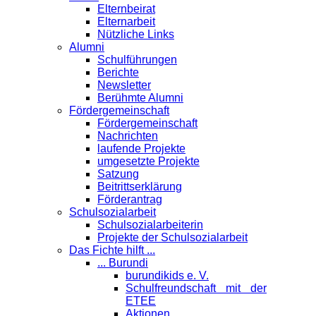
Elternbeirat
Elternarbeit
Nützliche Links
Alumni
Schulführungen
Berichte
Newsletter
Berühmte Alumni
Förder­gemeinschaft
Fördergemeinschaft
Nachrichten
laufende Projekte
umgesetzte Projekte
Satzung
Beitrittserklärung
Förderantrag
Schul­sozialarbeit
Schulsozialarbeiterin
Projekte der Schulsozialarbeit
Das Fichte hilft ...
... Burundi
burundikids e. V.
Schulfreundschaft mit der
ETEE
Aktionen