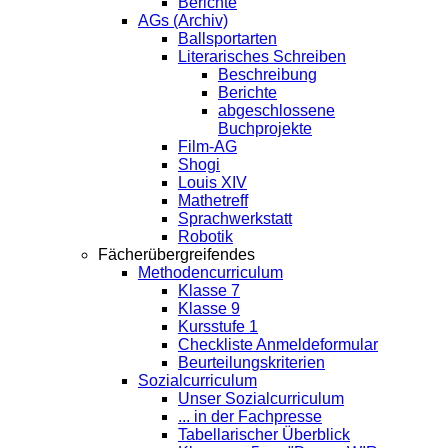
Berichte
AGs (Archiv)
Ballsportarten
Literarisches Schreiben
Beschreibung
Berichte
abgeschlossene
Buchprojekte
Film-AG
Shogi
Louis XIV
Mathetreff
Sprachwerkstatt
Robotik
Fächerübergreifendes
Methodencurriculum
Klasse 7
Klasse 9
Kursstufe 1
Checkliste Anmeldeformular
Beurteilungskriterien
Sozialcurriculum
Unser Sozialcurriculum
... in der Fachpresse
Tabellarischer Überblick