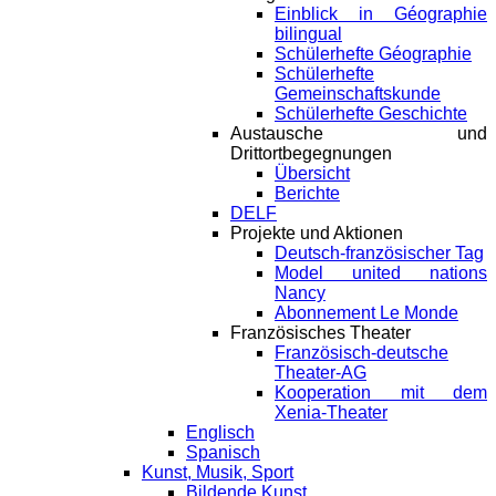
Einblick in Géographie
bilingual
Schülerhefte Géographie
Schülerhefte
Gemeinschaftskunde
Schülerhefte Geschichte
Austausche und
Drittortbegegnungen
Übersicht
Berichte
DELF
Projekte und Aktionen
Deutsch-französischer Tag
Model united nations
Nancy
Abonnement Le Monde
Französisches Theater
Französisch-deutsche
Theater-AG
Kooperation mit dem
Xenia-Theater
Englisch
Spanisch
Kunst, Musik, Sport
Bildende Kunst