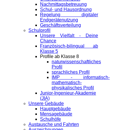
Nachmittagsbetreuung
Schul- und Hausordnung
Regelung digitaler
Endgeräte­nutzung
Geschäftsverteilung
Schulprofil
Unsere Vielfalt - Deine
Chance
Französisch-bilingual ab
Klasse 5
Profile ab Klasse 8
naturwissenschaftliches
Profil
sprachliches Profil
IMP - informatisch-
mathematisch-
physikalisches Profil
Junior-Ingenieur-Akademie
(JIA)
Unsere Gebäude
Hauptgebäude
Mensagebäude
Schulhöfe
Austausche und Fahrten
Auszeichnungen