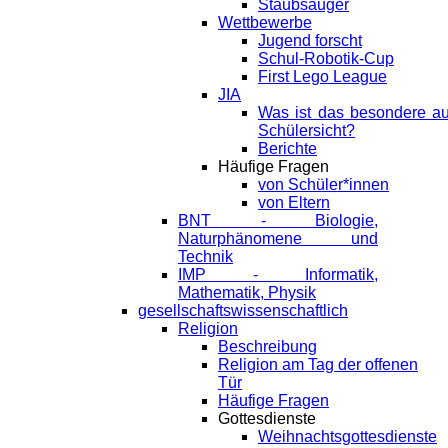
Staubsauger
Wettbewerbe
Jugend forscht
Schul-Robotik-Cup
First Lego League
JIA
Was ist das besondere a
Schülersicht?
Berichte
Häufige Fragen
von Schüler*innen
von Eltern
BNT - Biologie,
Naturphänomene und
Technik
IMP - Informatik,
Mathematik, Physik
gesellschaftswissenschaftlich
Religion
Beschreibung
Religion am Tag der offenen
Tür
Häufige Fragen
Gottesdienste
Weihnachtsgottesdienste