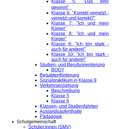
Klasse 5: "Das WIR
gewinnt"
Klasse 6: "Korrekt vernetzt -
vernetzt und korrekt?"
Klasse 7: "Ich und mein
Körper"
Klasse 8: "Ich und mein
Körper"
Klasse 9: "Ich bin stark -
auch für andere!"
Klasse 10: "Ich bin stark -
auch für andere!"
Studien- und Berufsorientierung
BOGY
Begabtenförderung
Sozialpraktikum in Klasse 9
Verkehrserziehung
Beschreibung
Klasse 5
Klasse 6
Klassen- und Studienfahrten
Auslandsaufenthalte
Pädagogik
Schulgemeinschaft
Schüler:innen (SMV)