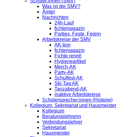
Schüler:innen (SMV)
Was ist die SMV?
Ämter
Nachrichten
24h-Lauf
fichtemagazin
Parties, Feste, Feiern
Arbeitskreise der SMV
AK-tion
fichtemagazin
Fichte rennt!
Hygieneartikel
Merch-AK
Party-AK
Schulfest-AK
Ski-Tag AK
Tanzabend-AK
inaktive Arbeitskreise
Schülersprecher:innen (Historie)
Kollegium, Sekretariat und Hausmeister
Kollegium
Beratungslehrerin
Verbindungslehrer
Sekretariat
Hausmeister