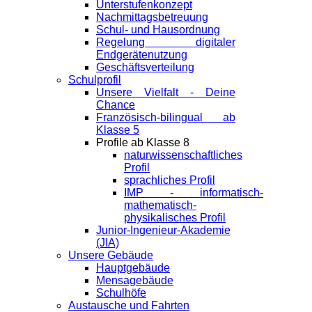
Unterstufenkonzept
Nachmittagsbetreuung
Schul- und Hausordnung
Regelung digitaler
Endgeräte­nutzung
Geschäftsverteilung
Schulprofil
Unsere Vielfalt - Deine
Chance
Französisch-bilingual ab
Klasse 5
Profile ab Klasse 8
naturwissenschaftliches
Profil
sprachliches Profil
IMP - informatisch-
mathematisch-
physikalisches Profil
Junior-Ingenieur-Akademie
(JIA)
Unsere Gebäude
Hauptgebäude
Mensagebäude
Schulhöfe
Austausche und Fahrten