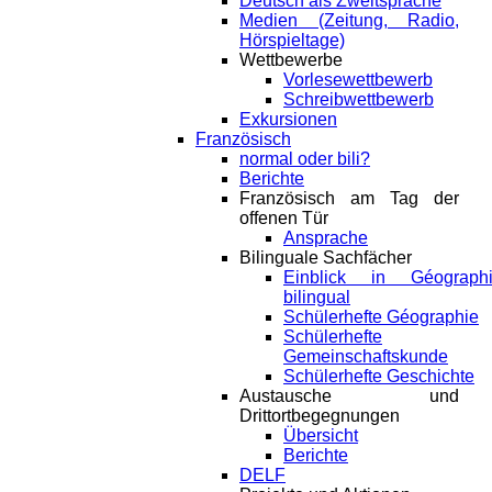
Deutsch als Zweitsprache
Medien (Zeitung, Radio,
Hörspieltage)
Wettbewerbe
Vorlesewettbewerb
Schreibwettbewerb
Exkursionen
Französisch
normal oder bili?
Berichte
Französisch am Tag der
offenen Tür
Ansprache
Bilinguale Sachfächer
Einblick in Géograph
bilingual
Schülerhefte Géographie
Schülerhefte
Gemeinschaftskunde
Schülerhefte Geschichte
Austausche und
Drittortbegegnungen
Übersicht
Berichte
DELF