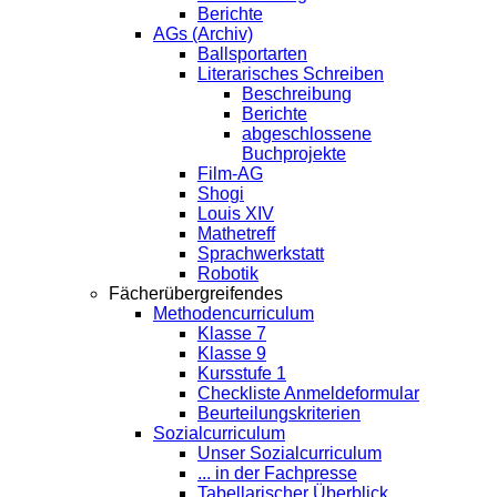
Berichte
AGs (Archiv)
Ballsportarten
Literarisches Schreiben
Beschreibung
Berichte
abgeschlossene
Buchprojekte
Film-AG
Shogi
Louis XIV
Mathetreff
Sprachwerkstatt
Robotik
Fächerübergreifendes
Methodencurriculum
Klasse 7
Klasse 9
Kursstufe 1
Checkliste Anmeldeformular
Beurteilungskriterien
Sozialcurriculum
Unser Sozialcurriculum
... in der Fachpresse
Tabellarischer Überblick