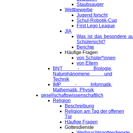
Staubsauger
Wettbewerbe
Jugend forscht
Schul-Robotik-Cup
First Lego League
JIA
Was ist das besondere a
Schülersicht?
Berichte
Häufige Fragen
von Schüler*innen
von Eltern
BNT - Biologie,
Naturphänomene und
Technik
IMP - Informatik,
Mathematik, Physik
gesellschaftswissenschaftlich
Religion
Beschreibung
Religion am Tag der offenen
Tür
Häufige Fragen
Gottesdienste
Weihnachtsgottesdienste