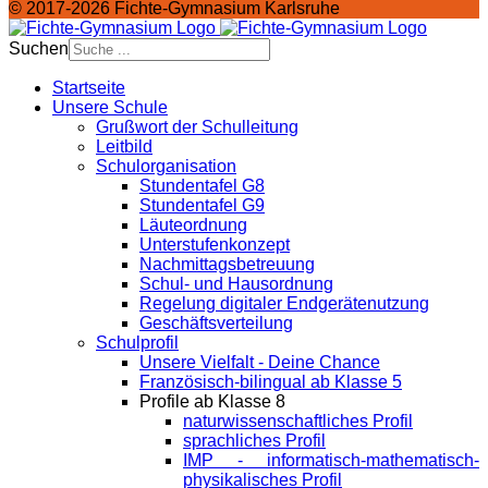
© 2017-2026 Fichte-Gymnasium Karlsruhe
Suchen
Startseite
Unsere Schule
Grußwort der Schulleitung
Leitbild
Schulorganisation
Stundentafel G8
Stundentafel G9
Läuteordnung
Unterstufenkonzept
Nachmittagsbetreuung
Schul- und Hausordnung
Regelung digitaler Endgeräte­nutzung
Geschäftsverteilung
Schulprofil
Unsere Vielfalt - Deine Chance
Französisch-bilingual ab Klasse 5
Profile ab Klasse 8
naturwissenschaftliches Profil
sprachliches Profil
IMP - informatisch-mathematisch-
physikalisches Profil