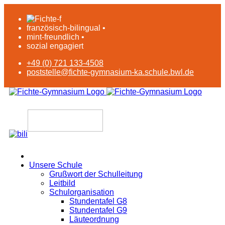
französisch-bilingual •
mint-freundlich •
sozial engagiert
+49 (0) 721 133-4508
poststelle@fichte-gymnasium-ka.schule.bwl.de
Unsere Schule
Grußwort der Schulleitung
Leitbild
Schulorganisation
Stundentafel G8
Stundentafel G9
Läuteordnung