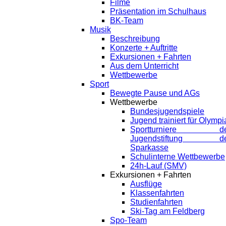
Filme
Präsentation im Schulhaus
BK-Team
Musik
Beschreibung
Konzerte + Auftritte
Exkursionen + Fahrten
Aus dem Unterricht
Wettbewerbe
Sport
Bewegte Pause und AGs
Wettbewerbe
Bundesjugendspiele
Jugend trainiert für Olympi
Sportturniere de
Jugendstiftung de
Sparkasse
Schulinterne Wettbewerbe
24h-Lauf (SMV)
Exkursionen + Fahrten
Ausflüge
Klassenfahrten
Studienfahrten
Ski-Tag am Feldberg
Spo-Team