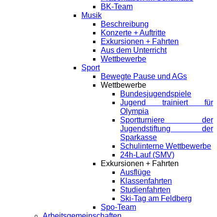
BK-Team
Musik
Beschreibung
Konzerte + Auftritte
Exkursionen + Fahrten
Aus dem Unterricht
Wettbewerbe
Sport
Bewegte Pause und AGs
Wettbewerbe
Bundesjugendspiele
Jugend trainiert für
Olympia
Sportturniere der
Jugendstiftung der
Sparkasse
Schulinterne Wettbewerbe
24h-Lauf (SMV)
Exkursionen + Fahrten
Ausflüge
Klassenfahrten
Studienfahrten
Ski-Tag am Feldberg
Spo-Team
Arbeitsgemeinschaften