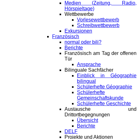
Medien (Zeitung, Radio,
Hörspieltage)
Wettbewerbe
Vorlesewettbewerb
Schreibwettbewerb
Exkursionen
Französisch
normal oder bili?
Berichte
Französisch am Tag der offenen
Tür
Ansprache
Bilinguale Sachfächer
Einblick in Géographie
bilingual
Schülerhefte Géographie
Schülerhefte
Gemeinschaftskunde
Schülerhefte Geschichte
Austausche und
Drittortbegegnungen
Übersicht
Berichte
DELF
Projekte und Aktionen