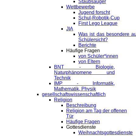
Staubsauger
Wettbewerbe
Jugend forscht
Schul-Robotik-Cup
First Lego League
JIA
Was ist das besondere a
Schülersicht?
Berichte
Häufige Fragen
von Schüler*innen
von Eltern
BNT - Biologie,
Naturphänomene und
Technik
IMP - Informatik,
Mathematik, Physik
gesellschaftswissenschaftlich
Religion
Beschreibung
Religion am Tag der offenen
Tür
Häufige Fragen
Gottesdienste
Weihnachtsgottesdienste