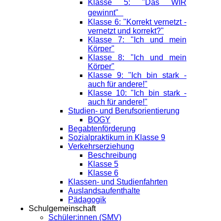
Klasse 5: "Das WIR
gewinnt"
Klasse 6: "Korrekt vernetzt -
vernetzt und korrekt?"
Klasse 7: "Ich und mein
Körper"
Klasse 8: "Ich und mein
Körper"
Klasse 9: "Ich bin stark -
auch für andere!"
Klasse 10: "Ich bin stark -
auch für andere!"
Studien- und Berufsorientierung
BOGY
Begabtenförderung
Sozialpraktikum in Klasse 9
Verkehrserziehung
Beschreibung
Klasse 5
Klasse 6
Klassen- und Studienfahrten
Auslandsaufenthalte
Pädagogik
Schulgemeinschaft
Schüler:innen (SMV)