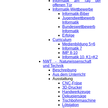
Informatik am Tag der
offenen Tür
Informatik-Wettbewerbe
Informatik-Biber
Jugendwettbewerb
Informatik
Bundeswettbewerb
Informatik
Erfolge
Curriculum
Medienbildung 5+6
Informatik 7
IMP 8-10
Informatik 10, K1+K2
NWT - Naturwissenschaft
und Technik
Beschreibung
Aus dem Unterricht
Ausstattung
CNC-Fräse
3D-Drucker
Handwerkzeuge
Dekupiersäge
Tischbohrmaschine
Lötstation