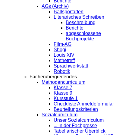
Berichte
AGs (Archiv)
Ballsportarten
Literarisches Schreiben
Beschreibung
Berichte
abgeschlossene
Buchprojekte
Film-AG
Shogi
Louis XIV
Mathetreff
Sprachwerkstatt
Robotik
Fächerübergreifendes
Methodencurriculum
Klasse 7
Klasse 9
Kursstufe 1
Checkliste Anmeldeformular
Beurteilungskriterien
Sozialcurriculum
Unser Sozialcurriculum
... in der Fachpresse
Tabellarischer Überblick