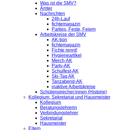
Was ist die SMV?
Ämter
Nachrichten
24h-Lauf
fichtemagazin
Parties, Feste, Feiern
Arbeitskreise der SMV
AK-tion
fichtemagazin
Fichte rennt!
Hygieneartikel
Merch-AK
Party-AK
Schulfest-AK
Ski-Tag AK
Tanzabend-AK
inaktive Arbeitskreise
Schülersprecher:innen (Historie)
Kollegium, Sekretariat und Hausmeister
Kollegium
Beratungslehrerin
Verbindungslehrer
Sekretariat
Hausmeister
Eltern