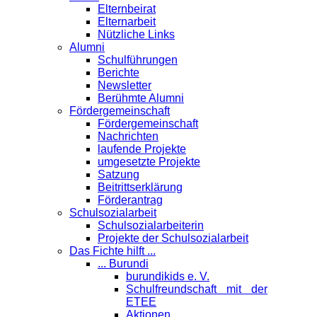
Elternbeirat
Elternarbeit
Nützliche Links
Alumni
Schulführungen
Berichte
Newsletter
Berühmte Alumni
Förder­gemeinschaft
Fördergemeinschaft
Nachrichten
laufende Projekte
umgesetzte Projekte
Satzung
Beitrittserklärung
Förderantrag
Schul­sozialarbeit
Schulsozialarbeiterin
Projekte der Schulsozialarbeit
Das Fichte hilft ...
... Burundi
burundikids e. V.
Schulfreundschaft mit der
ETEE
Aktionen