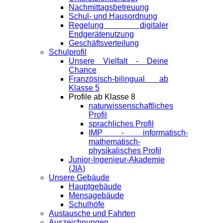
Nachmittagsbetreuung
Schul- und Hausordnung
Regelung digitaler
Endgeräte­nutzung
Geschäftsverteilung
Schulprofil
Unsere Vielfalt - Deine
Chance
Französisch-bilingual ab
Klasse 5
Profile ab Klasse 8
naturwissenschaftliches
Profil
sprachliches Profil
IMP - informatisch-
mathematisch-
physikalisches Profil
Junior-Ingenieur-Akademie
(JIA)
Unsere Gebäude
Hauptgebäude
Mensagebäude
Schulhöfe
Austausche und Fahrten
Auszeichnungen