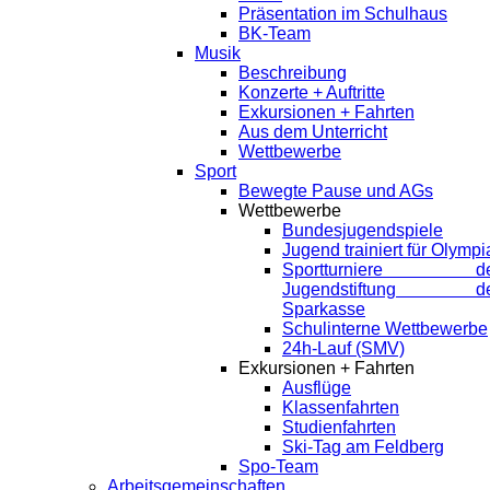
Präsentation im Schulhaus
BK-Team
Musik
Beschreibung
Konzerte + Auftritte
Exkursionen + Fahrten
Aus dem Unterricht
Wettbewerbe
Sport
Bewegte Pause und AGs
Wettbewerbe
Bundesjugendspiele
Jugend trainiert für Olympi
Sportturniere de
Jugendstiftung de
Sparkasse
Schulinterne Wettbewerbe
24h-Lauf (SMV)
Exkursionen + Fahrten
Ausflüge
Klassenfahrten
Studienfahrten
Ski-Tag am Feldberg
Spo-Team
Arbeitsgemeinschaften