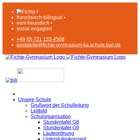
französisch-bilingual •
mint-freundlich •
sozial engagiert
+49 (0) 721 133-4508
poststelle@fichte-gymnasium-ka.schule.bwl.de
Unsere Schule
Grußwort der Schulleitung
Leitbild
Schulorganisation
Stundentafel G8
Stundentafel G9
Läuteordnung
Unterstufenkonzept