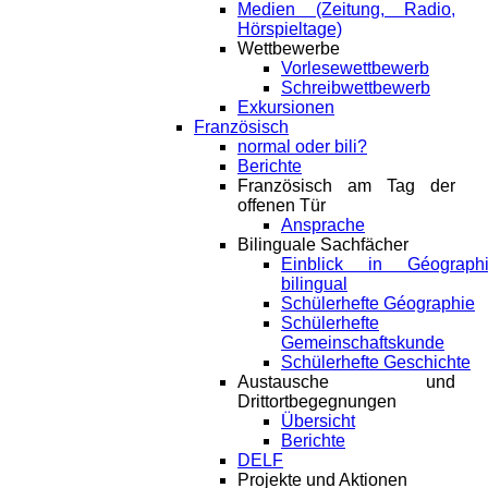
Medien (Zeitung, Radio,
Hörspieltage)
Wettbewerbe
Vorlesewettbewerb
Schreibwettbewerb
Exkursionen
Französisch
normal oder bili?
Berichte
Französisch am Tag der
offenen Tür
Ansprache
Bilinguale Sachfächer
Einblick in Géograph
bilingual
Schülerhefte Géographie
Schülerhefte
Gemeinschaftskunde
Schülerhefte Geschichte
Austausche und
Drittortbegegnungen
Übersicht
Berichte
DELF
Projekte und Aktionen