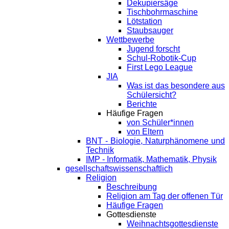
Dekupiersäge
Tischbohrmaschine
Lötstation
Staubsauger
Wettbewerbe
Jugend forscht
Schul-Robotik-Cup
First Lego League
JIA
Was ist das besondere aus
Schülersicht?
Berichte
Häufige Fragen
von Schüler*innen
von Eltern
BNT - Biologie, Naturphänomene und
Technik
IMP - Informatik, Mathematik, Physik
gesellschaftswissenschaftlich
Religion
Beschreibung
Religion am Tag der offenen Tür
Häufige Fragen
Gottesdienste
Weihnachtsgottesdienste