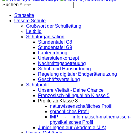
Suchen
Startseite
Unsere Schule
Grußwort der Schulleitung
Leitbild
Schulorganisation
Stundentafel G8
Stundentafel G9
Läuteordnung
Unterstufenkonzept
Nachmittagsbetreuung
Schul- und Hausordnung
Regelung digitaler Endgeräte­nutzung
Geschäftsverteilung
Schulprofil
Unsere Vielfalt - Deine Chance
Französisch-bilingual ab Klasse 5
Profile ab Klasse 8
naturwissenschaftliches Profil
sprachliches Profil
IMP - informatisch-mathematisch-
physikalisches Profil
Junior-Ingenieur-Akademie (JIA)
Unsere Gebäude