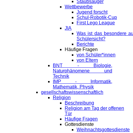
Staubsauger
Wettbewerbe
Jugend forscht
Schul-Robotik-Cup
First Lego League
JIA
Was ist das besondere a
Schülersicht?
Berichte
Häufige Fragen
von Schüler*innen
von Eltern
BNT - Biologie,
Naturphänomene und
Technik
IMP - Informatik,
Mathematik, Physik
gesellschaftswissenschaftlich
Religion
Beschreibung
Religion am Tag der offenen
Tür
Häufige Fragen
Gottesdienste
Weihnachtsgottesdienste