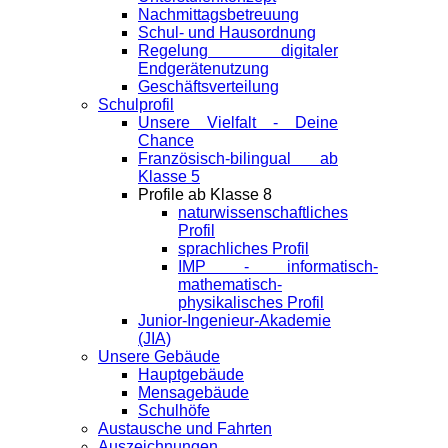
Nachmittagsbetreuung
Schul- und Hausordnung
Regelung digitaler
Endgeräte­nutzung
Geschäftsverteilung
Schulprofil
Unsere Vielfalt - Deine
Chance
Französisch-bilingual ab
Klasse 5
Profile ab Klasse 8
naturwissenschaftliches
Profil
sprachliches Profil
IMP - informatisch-
mathematisch-
physikalisches Profil
Junior-Ingenieur-Akademie
(JIA)
Unsere Gebäude
Hauptgebäude
Mensagebäude
Schulhöfe
Austausche und Fahrten
Auszeichnungen