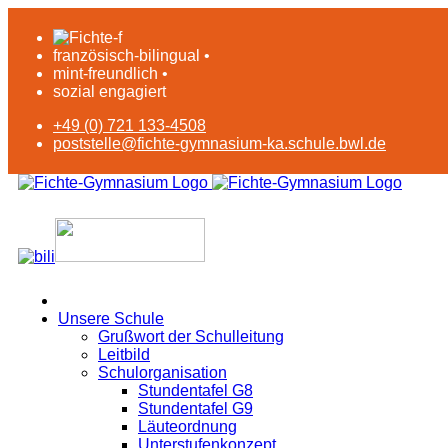
französisch-bilingual •
mint-freundlich •
sozial engagiert
+49 (0) 721 133-4508
poststelle@fichte-gymnasium-ka.schule.bwl.de
Unsere Schule
Grußwort der Schulleitung
Leitbild
Schulorganisation
Stundentafel G8
Stundentafel G9
Läuteordnung
Unterstufenkonzept