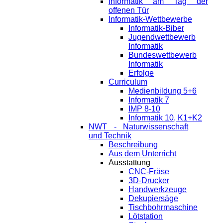
Informatik am Tag der
offenen Tür
Informatik-Wettbewerbe
Informatik-Biber
Jugendwettbewerb
Informatik
Bundeswettbewerb
Informatik
Erfolge
Curriculum
Medienbildung 5+6
Informatik 7
IMP 8-10
Informatik 10, K1+K2
NWT - Naturwissenschaft
und Technik
Beschreibung
Aus dem Unterricht
Ausstattung
CNC-Fräse
3D-Drucker
Handwerkzeuge
Dekupiersäge
Tischbohrmaschine
Lötstation