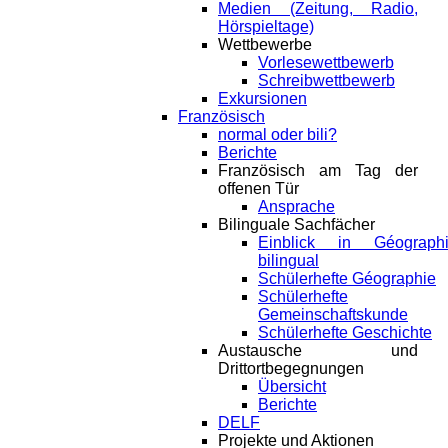
Medien (Zeitung, Radio,
Hörspieltage)
Wettbewerbe
Vorlesewettbewerb
Schreibwettbewerb
Exkursionen
Französisch
normal oder bili?
Berichte
Französisch am Tag der
offenen Tür
Ansprache
Bilinguale Sachfächer
Einblick in Géograph
bilingual
Schülerhefte Géographie
Schülerhefte
Gemeinschaftskunde
Schülerhefte Geschichte
Austausche und
Drittortbegegnungen
Übersicht
Berichte
DELF
Projekte und Aktionen