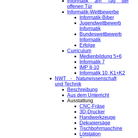
Informatik am Tag der
offenen Tür
Informatik-Wettbewerbe
Informatik-Biber
Jugendwettbewerb
Informatik
Bundeswettbewerb
Informatik
Erfolge
Curriculum
Medienbildung 5+6
Informatik 7
IMP 8-10
Informatik 10, K1+K2
NWT - Naturwissenschaft
und Technik
Beschreibung
Aus dem Unterricht
Ausstattung
CNC-Fräse
3D-Drucker
Handwerkzeuge
Dekupiersäge
Tischbohrmaschine
Lötstation