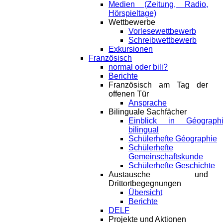
Medien (Zeitung, Radio,
Hörspieltage)
Wettbewerbe
Vorlesewettbewerb
Schreibwettbewerb
Exkursionen
Französisch
normal oder bili?
Berichte
Französisch am Tag der
offenen Tür
Ansprache
Bilinguale Sachfächer
Einblick in Géograph
bilingual
Schülerhefte Géographie
Schülerhefte
Gemeinschaftskunde
Schülerhefte Geschichte
Austausche und
Drittortbegegnungen
Übersicht
Berichte
DELF
Projekte und Aktionen