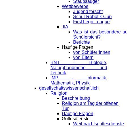
Staubsauger
Wettbewerbe
Jugend forscht
Schul-Robotik-Cup
First Lego League
JIA
Was ist das besondere a
Schülersicht?
Berichte
Häufige Fragen
von Schüler*innen
von Eltern
BNT - Biologie,
Naturphänomene und
Technik
IMP - Informatik,
Mathematik, Physik
gesellschaftswissenschaftlich
Religion
Beschreibung
Religion am Tag der offenen
Tür
Häufige Fragen
Gottesdienste
Weihnachtsgottesdienste