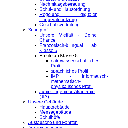
Nachmittagsbetreuung
Schul- und Hausordnung
Regelung digitaler
Endgeräte­nutzung
Geschäftsverteilung
Schulprofil
Unsere Vielfalt - Deine
Chance
Französisch-bilingual ab
Klasse 5
Profile ab Klasse 8
naturwissenschaftliches
Profil
sprachliches Profil
IMP - informatisch-
mathematisch-
physikalisches Profil
Junior-Ingenieur-Akademie
(JIA)
Unsere Gebäude
Hauptgebäude
Mensagebäude
Schulhöfe
Austausche und Fahrten
Auszeichnungen