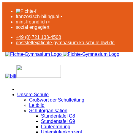
französisch-bilingual •
mint-freundlich •
sozial engagiert
+49 (0) 721 133-4508
poststelle@fichte-gymnasium-ka.schule.bwl.de
Unsere Schule
Grußwort der Schulleitung
Leitbild
Schulorganisation
Stundentafel G8
Stundentafel G9
Läuteordnung
Unterstufenkonzept