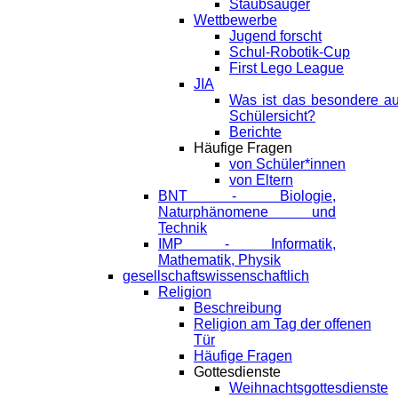
Staubsauger
Wettbewerbe
Jugend forscht
Schul-Robotik-Cup
First Lego League
JIA
Was ist das besondere a
Schülersicht?
Berichte
Häufige Fragen
von Schüler*innen
von Eltern
BNT - Biologie,
Naturphänomene und
Technik
IMP - Informatik,
Mathematik, Physik
gesellschaftswissenschaftlich
Religion
Beschreibung
Religion am Tag der offenen
Tür
Häufige Fragen
Gottesdienste
Weihnachtsgottesdienste