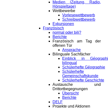
Medien (Zeitung, Radio,
Hörspieltage)
Wettbewerbe
Vorlesewettbewerb
Schreibwettbewerb
Exkursionen
Französisch
normal oder bili?
Berichte
Französisch am Tag der
offenen Tür
Ansprache
Bilinguale Sachfächer
Einblick in Géograph
bilingual
Schülerhefte Géographie
Schülerhefte
Gemeinschaftskunde
Schülerhefte Geschichte
Austausche und
Drittortbegegnungen
Übersicht
Berichte
DELF
Projekte und Aktionen