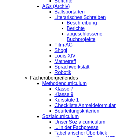
Berichte
AGs (Archiv)
Ballsportarten
Literarisches Schreiben
Beschreibung
Berichte
abgeschlossene
Buchprojekte
Film-AG
Shogi
Louis XIV
Mathetreff
Sprachwerkstatt
Robotik
Fächerübergreifendes
Methodencurriculum
Klasse 7
Klasse 9
Kursstufe 1
Checkliste Anmeldeformular
Beurteilungskriterien
Sozialcurriculum
Unser Sozialcurriculum
... in der Fachpresse
Tabellarischer Überblick