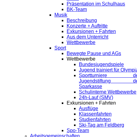
Präsentation im Schulhaus
BK-Team
Musik
Beschreibung
Konzerte + Auftritte
Exkursionen + Fahrten
Aus dem Unterricht
Wettbewerbe
Sport
Bewegte Pause und AGs
Wettbewerbe
Bundesjugendspiele
Jugend trainiert für Olympi
Sportturniere de
Jugendstiftung de
Sparkasse
Schulinterne Wettbewerbe
24h-Lauf (SMV)
Exkursionen + Fahrten
Ausflüge
Klassenfahrten
Studienfahrten
Ski-Tag am Feldberg
Spo-Team
Arbeitsgemeinschaften