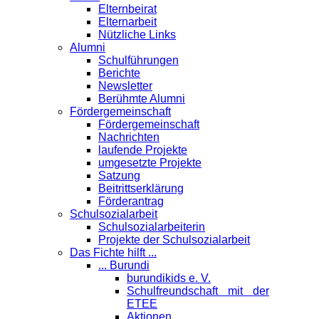
Elternbeirat
Elternarbeit
Nützliche Links
Alumni
Schulführungen
Berichte
Newsletter
Berühmte Alumni
Förder­gemeinschaft
Fördergemeinschaft
Nachrichten
laufende Projekte
umgesetzte Projekte
Satzung
Beitrittserklärung
Förderantrag
Schul­sozialarbeit
Schulsozialarbeiterin
Projekte der Schulsozialarbeit
Das Fichte hilft ...
... Burundi
burundikids e. V.
Schulfreundschaft mit der
ETEE
Aktionen