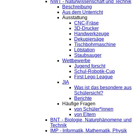
NWT - Naturwissenschaft und Technik
Beschreibung
Aus dem Unterricht
Ausstattung
CNC-Fräse
3D-Drucker
Handwerkzeuge
Dekupiersäge
Tischbohrmaschine
Lötstation
Staubsauger
Wettbewerbe
Jugend forscht
Schul-Robotik-Cup
First Lego League
JIA
Was ist das besondere aus
Schülersicht?
Berichte
Häufige Fragen
von Schüler*innen
von Eltern
BNT - Biologie, Naturphänomene und
Technik
IMP - Informatik, Mathematik, Physik