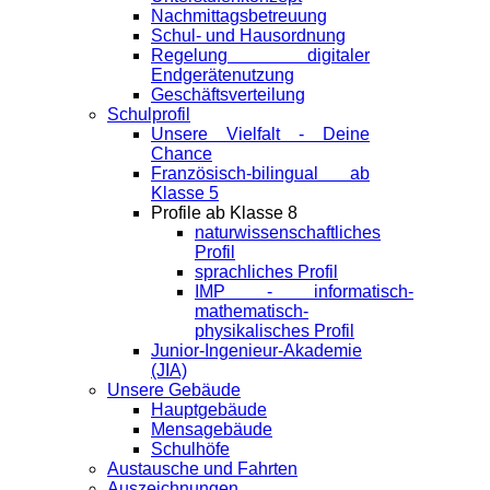
Nachmittagsbetreuung
Schul- und Hausordnung
Regelung digitaler
Endgeräte­nutzung
Geschäftsverteilung
Schulprofil
Unsere Vielfalt - Deine
Chance
Französisch-bilingual ab
Klasse 5
Profile ab Klasse 8
naturwissenschaftliches
Profil
sprachliches Profil
IMP - informatisch-
mathematisch-
physikalisches Profil
Junior-Ingenieur-Akademie
(JIA)
Unsere Gebäude
Hauptgebäude
Mensagebäude
Schulhöfe
Austausche und Fahrten
Auszeichnungen