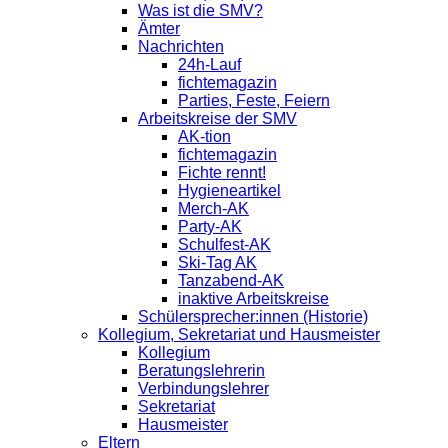
Was ist die SMV?
Ämter
Nachrichten
24h-Lauf
fichtemagazin
Parties, Feste, Feiern
Arbeitskreise der SMV
AK-tion
fichtemagazin
Fichte rennt!
Hygieneartikel
Merch-AK
Party-AK
Schulfest-AK
Ski-Tag AK
Tanzabend-AK
inaktive Arbeitskreise
Schülersprecher:innen (Historie)
Kollegium, Sekretariat und Hausmeister
Kollegium
Beratungslehrerin
Verbindungslehrer
Sekretariat
Hausmeister
Eltern