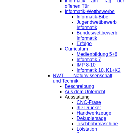
Informatik am Tag der
offenen Tür
Informatik-Wettbewerbe
Informatik-Biber
Jugendwettbewerb
Informatik
Bundeswettbewerb
Informatik
Erfolge
Curriculum
Medienbildung 5+6
Informatik 7
IMP 8-10
Informatik 10, K1+K2
NWT - Naturwissenschaft
und Technik
Beschreibung
Aus dem Unterricht
Ausstattung
CNC-Fräse
3D-Drucker
Handwerkzeuge
Dekupiersäge
Tischbohrmaschine
Lötstation