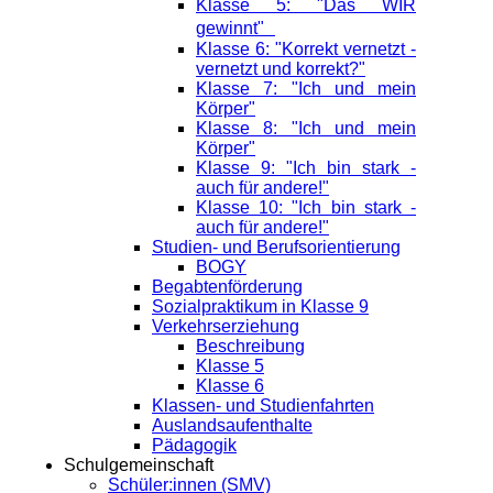
Klasse 5: "Das WIR
gewinnt"
Klasse 6: "Korrekt vernetzt -
vernetzt und korrekt?"
Klasse 7: "Ich und mein
Körper"
Klasse 8: "Ich und mein
Körper"
Klasse 9: "Ich bin stark -
auch für andere!"
Klasse 10: "Ich bin stark -
auch für andere!"
Studien- und Berufsorientierung
BOGY
Begabtenförderung
Sozialpraktikum in Klasse 9
Verkehrserziehung
Beschreibung
Klasse 5
Klasse 6
Klassen- und Studienfahrten
Auslandsaufenthalte
Pädagogik
Schulgemeinschaft
Schüler:innen (SMV)