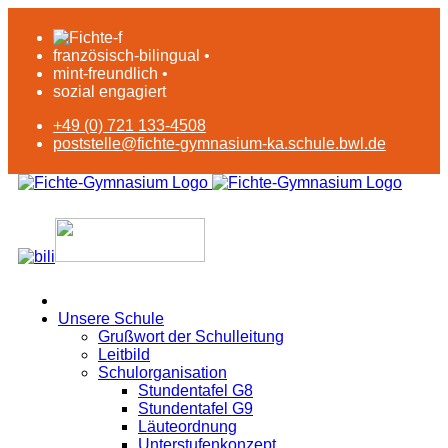
französisch-bilingual •
mint-freundlich •
sozial engagiert
+49 (0) 721 133-4508
poststelle@fichte-gymnasium-ka.schule.bwl.de
Unsere Schule
Grußwort der Schulleitung
Leitbild
Schulorganisation
Stundentafel G8
Stundentafel G9
Läuteordnung
Unterstufenkonzept