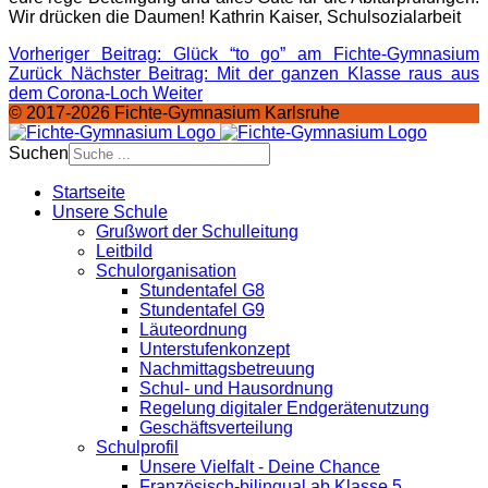
Wir drücken die Daumen! Kathrin Kaiser, Schulsozialarbeit
Vorheriger Beitrag: Glück “to go” am Fichte-Gymnasium
Zurück
Nächster Beitrag: Mit der ganzen Klasse raus aus
dem Corona-Loch
Weiter
© 2017-2026 Fichte-Gymnasium Karlsruhe
Suchen
Startseite
Unsere Schule
Grußwort der Schulleitung
Leitbild
Schulorganisation
Stundentafel G8
Stundentafel G9
Läuteordnung
Unterstufenkonzept
Nachmittagsbetreuung
Schul- und Hausordnung
Regelung digitaler Endgeräte­nutzung
Geschäftsverteilung
Schulprofil
Unsere Vielfalt - Deine Chance
Französisch-bilingual ab Klasse 5