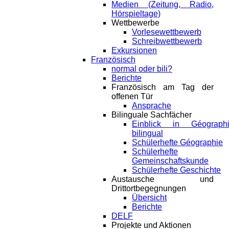
Medien (Zeitung, Radio,
Hörspieltage)
Wettbewerbe
Vorlesewettbewerb
Schreibwettbewerb
Exkursionen
Französisch
normal oder bili?
Berichte
Französisch am Tag der
offenen Tür
Ansprache
Bilinguale Sachfächer
Einblick in Géograph
bilingual
Schülerhefte Géographie
Schülerhefte
Gemeinschaftskunde
Schülerhefte Geschichte
Austausche und
Drittortbegegnungen
Übersicht
Berichte
DELF
Projekte und Aktionen