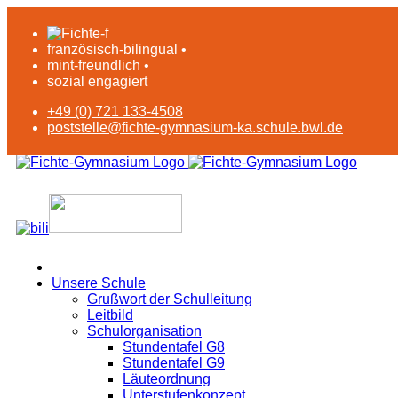
französisch-bilingual •
mint-freundlich •
sozial engagiert
+49 (0) 721 133-4508
poststelle@fichte-gymnasium-ka.schule.bwl.de
Unsere Schule
Grußwort der Schulleitung
Leitbild
Schulorganisation
Stundentafel G8
Stundentafel G9
Läuteordnung
Unterstufenkonzept