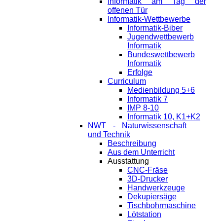
Informatik am Tag der
offenen Tür
Informatik-Wettbewerbe
Informatik-Biber
Jugendwettbewerb
Informatik
Bundeswettbewerb
Informatik
Erfolge
Curriculum
Medienbildung 5+6
Informatik 7
IMP 8-10
Informatik 10, K1+K2
NWT - Naturwissenschaft
und Technik
Beschreibung
Aus dem Unterricht
Ausstattung
CNC-Fräse
3D-Drucker
Handwerkzeuge
Dekupiersäge
Tischbohrmaschine
Lötstation