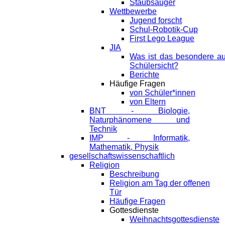
Staubsauger
Wettbewerbe
Jugend forscht
Schul-Robotik-Cup
First Lego League
JIA
Was ist das besondere a
Schülersicht?
Berichte
Häufige Fragen
von Schüler*innen
von Eltern
BNT - Biologie,
Naturphänomene und
Technik
IMP - Informatik,
Mathematik, Physik
gesellschaftswissenschaftlich
Religion
Beschreibung
Religion am Tag der offenen
Tür
Häufige Fragen
Gottesdienste
Weihnachtsgottesdienste