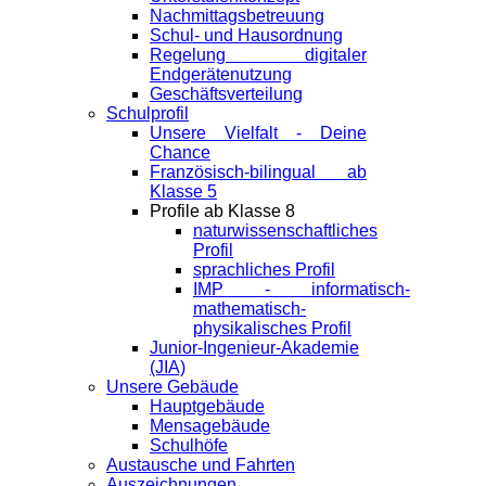
Nachmittagsbetreuung
Schul- und Hausordnung
Regelung digitaler
Endgeräte­nutzung
Geschäftsverteilung
Schulprofil
Unsere Vielfalt - Deine
Chance
Französisch-bilingual ab
Klasse 5
Profile ab Klasse 8
naturwissenschaftliches
Profil
sprachliches Profil
IMP - informatisch-
mathematisch-
physikalisches Profil
Junior-Ingenieur-Akademie
(JIA)
Unsere Gebäude
Hauptgebäude
Mensagebäude
Schulhöfe
Austausche und Fahrten
Auszeichnungen