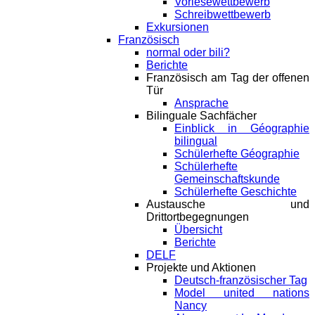
Vorlesewettbewerb
Schreibwettbewerb
Exkursionen
Französisch
normal oder bili?
Berichte
Französisch am Tag der offenen
Tür
Ansprache
Bilinguale Sachfächer
Einblick in Géographie
bilingual
Schülerhefte Géographie
Schülerhefte
Gemeinschaftskunde
Schülerhefte Geschichte
Austausche und
Drittortbegegnungen
Übersicht
Berichte
DELF
Projekte und Aktionen
Deutsch-französischer Tag
Model united nations
Nancy