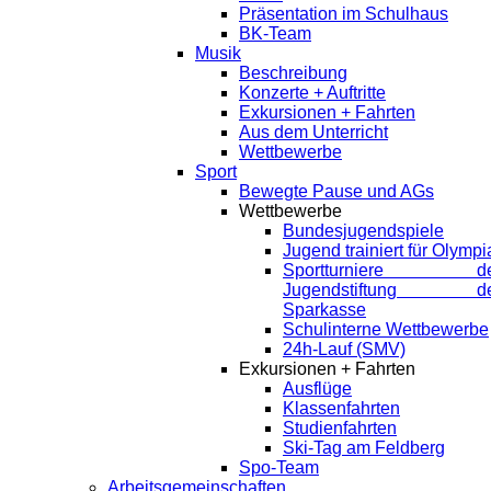
Präsentation im Schulhaus
BK-Team
Musik
Beschreibung
Konzerte + Auftritte
Exkursionen + Fahrten
Aus dem Unterricht
Wettbewerbe
Sport
Bewegte Pause und AGs
Wettbewerbe
Bundesjugendspiele
Jugend trainiert für Olympi
Sportturniere de
Jugendstiftung de
Sparkasse
Schulinterne Wettbewerbe
24h-Lauf (SMV)
Exkursionen + Fahrten
Ausflüge
Klassenfahrten
Studienfahrten
Ski-Tag am Feldberg
Spo-Team
Arbeitsgemeinschaften