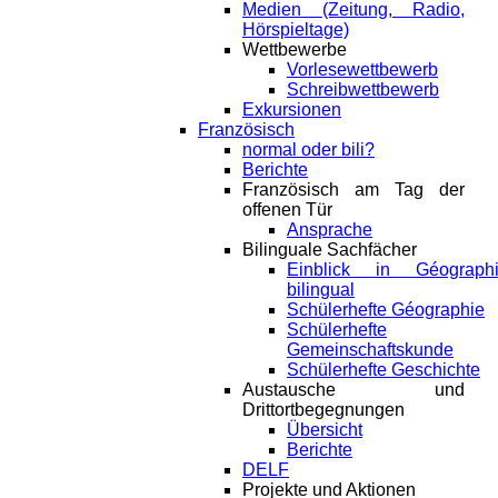
Medien (Zeitung, Radio,
Hörspieltage)
Wettbewerbe
Vorlesewettbewerb
Schreibwettbewerb
Exkursionen
Französisch
normal oder bili?
Berichte
Französisch am Tag der
offenen Tür
Ansprache
Bilinguale Sachfächer
Einblick in Géograph
bilingual
Schülerhefte Géographie
Schülerhefte
Gemeinschaftskunde
Schülerhefte Geschichte
Austausche und
Drittortbegegnungen
Übersicht
Berichte
DELF
Projekte und Aktionen