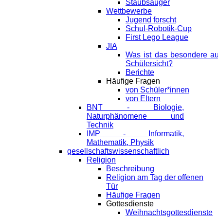
Staubsauger
Wettbewerbe
Jugend forscht
Schul-Robotik-Cup
First Lego League
JIA
Was ist das besondere a
Schülersicht?
Berichte
Häufige Fragen
von Schüler*innen
von Eltern
BNT - Biologie,
Naturphänomene und
Technik
IMP - Informatik,
Mathematik, Physik
gesellschaftswissenschaftlich
Religion
Beschreibung
Religion am Tag der offenen
Tür
Häufige Fragen
Gottesdienste
Weihnachtsgottesdienste