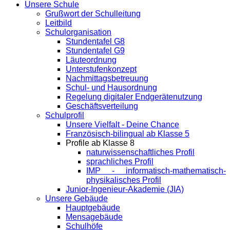
Unsere Schule
Grußwort der Schulleitung
Leitbild
Schulorganisation
Stundentafel G8
Stundentafel G9
Läuteordnung
Unterstufenkonzept
Nachmittagsbetreuung
Schul- und Hausordnung
Regelung digitaler Endgeräte­nutzung
Geschäftsverteilung
Schulprofil
Unsere Vielfalt - Deine Chance
Französisch-bilingual ab Klasse 5
Profile ab Klasse 8
naturwissenschaftliches Profil
sprachliches Profil
IMP - informatisch-mathematisch-
physikalisches Profil
Junior-Ingenieur-Akademie (JIA)
Unsere Gebäude
Hauptgebäude
Mensagebäude
Schulhöfe