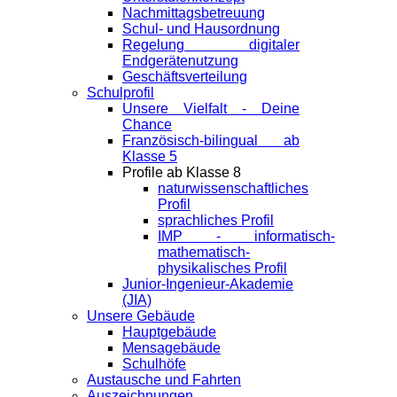
Nachmittagsbetreuung
Schul- und Hausordnung
Regelung digitaler
Endgeräte­nutzung
Geschäftsverteilung
Schulprofil
Unsere Vielfalt - Deine
Chance
Französisch-bilingual ab
Klasse 5
Profile ab Klasse 8
naturwissenschaftliches
Profil
sprachliches Profil
IMP - informatisch-
mathematisch-
physikalisches Profil
Junior-Ingenieur-Akademie
(JIA)
Unsere Gebäude
Hauptgebäude
Mensagebäude
Schulhöfe
Austausche und Fahrten
Auszeichnungen