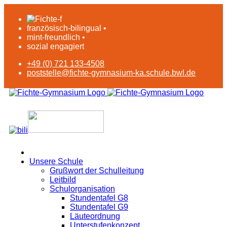
französisch-bilingual •
mint-freundlich •
sozial engagiert
+49 (0) 721 133-4508
poststelle@fichte-gymnasium-ka.schule.bwl.de
Unsere Schule
Grußwort der Schulleitung
Leitbild
Schulorganisation
Stundentafel G8
Stundentafel G9
Läuteordnung
Unterstufenkonzept