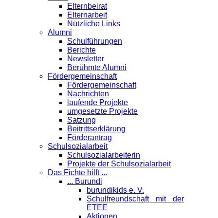
Elternbeirat
Elternarbeit
Nützliche Links
Alumni
Schulführungen
Berichte
Newsletter
Berühmte Alumni
Förder­gemeinschaft
Fördergemeinschaft
Nachrichten
laufende Projekte
umgesetzte Projekte
Satzung
Beitrittserklärung
Förderantrag
Schul­sozialarbeit
Schulsozialarbeiterin
Projekte der Schulsozialarbeit
Das Fichte hilft ...
... Burundi
burundikids e. V.
Schulfreundschaft mit der
ETEE
Aktionen