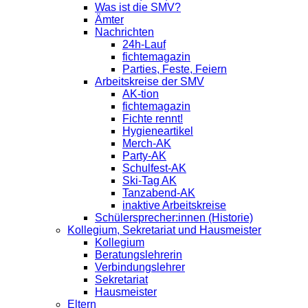
Was ist die SMV?
Ämter
Nachrichten
24h-Lauf
fichtemagazin
Parties, Feste, Feiern
Arbeitskreise der SMV
AK-tion
fichtemagazin
Fichte rennt!
Hygieneartikel
Merch-AK
Party-AK
Schulfest-AK
Ski-Tag AK
Tanzabend-AK
inaktive Arbeitskreise
Schülersprecher:innen (Historie)
Kollegium, Sekretariat und Hausmeister
Kollegium
Beratungslehrerin
Verbindungslehrer
Sekretariat
Hausmeister
Eltern