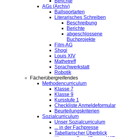
Berichte
AGs (Archiv)
Ballsportarten
Literarisches Schreiben
Beschreibung
Berichte
abgeschlossene
Buchprojekte
Film-AG
Shogi
Louis XIV
Mathetreff
Sprachwerkstatt
Robotik
Fächerübergreifendes
Methodencurriculum
Klasse 7
Klasse 9
Kursstufe 1
Checkliste Anmeldeformular
Beurteilungskriterien
Sozialcurriculum
Unser Sozialcurriculum
... in der Fachpresse
Tabellarischer Überblick