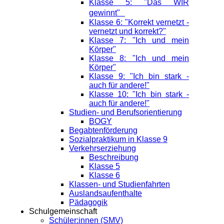
Klasse 5: "Das WIR
gewinnt"
Klasse 6: "Korrekt vernetzt -
vernetzt und korrekt?"
Klasse 7: "Ich und mein
Körper"
Klasse 8: "Ich und mein
Körper"
Klasse 9: "Ich bin stark -
auch für andere!"
Klasse 10: "Ich bin stark -
auch für andere!"
Studien- und Berufsorientierung
BOGY
Begabtenförderung
Sozialpraktikum in Klasse 9
Verkehrserziehung
Beschreibung
Klasse 5
Klasse 6
Klassen- und Studienfahrten
Auslandsaufenthalte
Pädagogik
Schulgemeinschaft
Schüler:innen (SMV)