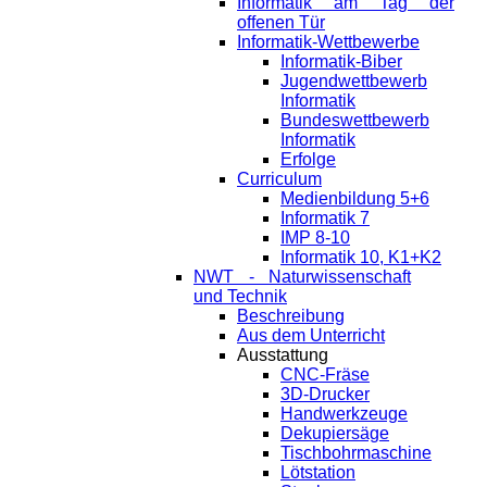
Informatik am Tag der
offenen Tür
Informatik-Wettbewerbe
Informatik-Biber
Jugendwettbewerb
Informatik
Bundeswettbewerb
Informatik
Erfolge
Curriculum
Medienbildung 5+6
Informatik 7
IMP 8-10
Informatik 10, K1+K2
NWT - Naturwissenschaft
und Technik
Beschreibung
Aus dem Unterricht
Ausstattung
CNC-Fräse
3D-Drucker
Handwerkzeuge
Dekupiersäge
Tischbohrmaschine
Lötstation