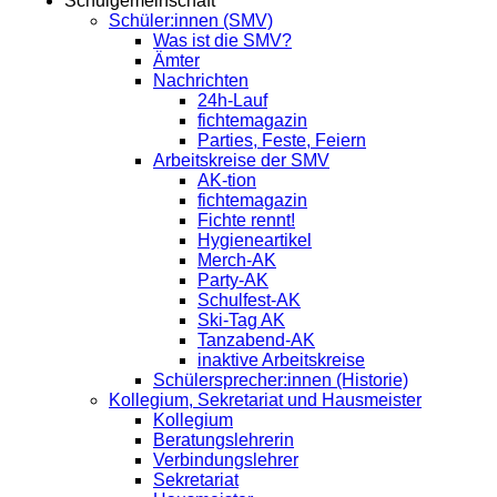
Schulgemeinschaft
Schüler:innen (SMV)
Was ist die SMV?
Ämter
Nachrichten
24h-Lauf
fichtemagazin
Parties, Feste, Feiern
Arbeitskreise der SMV
AK-tion
fichtemagazin
Fichte rennt!
Hygieneartikel
Merch-AK
Party-AK
Schulfest-AK
Ski-Tag AK
Tanzabend-AK
inaktive Arbeitskreise
Schülersprecher:innen (Historie)
Kollegium, Sekretariat und Hausmeister
Kollegium
Beratungslehrerin
Verbindungslehrer
Sekretariat