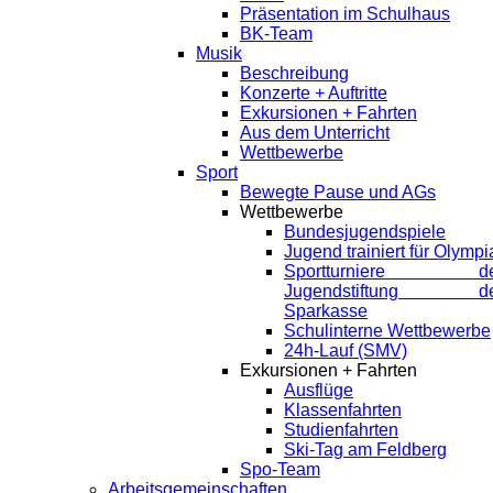
Präsentation im Schulhaus
BK-Team
Musik
Beschreibung
Konzerte + Auftritte
Exkursionen + Fahrten
Aus dem Unterricht
Wettbewerbe
Sport
Bewegte Pause und AGs
Wettbewerbe
Bundesjugendspiele
Jugend trainiert für Olympi
Sportturniere de
Jugendstiftung de
Sparkasse
Schulinterne Wettbewerbe
24h-Lauf (SMV)
Exkursionen + Fahrten
Ausflüge
Klassenfahrten
Studienfahrten
Ski-Tag am Feldberg
Spo-Team
Arbeitsgemeinschaften