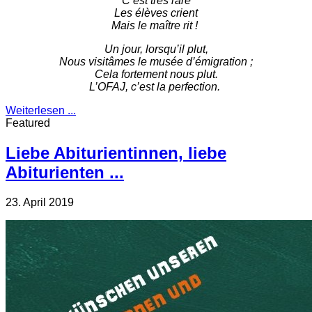
C’est très rare
Les élèves crient
Mais le maître rit !
Un jour, lorsqu’il plut,
Nous visitâmes le musée d’émigration ;
Cela fortement nous plut.
L’OFAJ, c’est la perfection.
Weiterlesen ...
Featured
Liebe Abiturientinnen, liebe
Abiturienten ...
23. April 2019