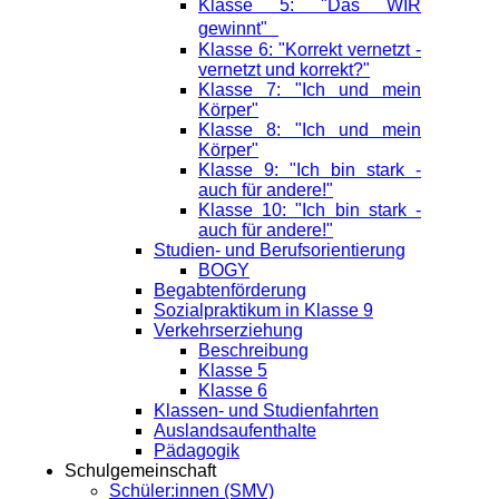
Klasse 5: "Das WIR
gewinnt"
Klasse 6: "Korrekt vernetzt -
vernetzt und korrekt?"
Klasse 7: "Ich und mein
Körper"
Klasse 8: "Ich und mein
Körper"
Klasse 9: "Ich bin stark -
auch für andere!"
Klasse 10: "Ich bin stark -
auch für andere!"
Studien- und Berufsorientierung
BOGY
Begabtenförderung
Sozialpraktikum in Klasse 9
Verkehrserziehung
Beschreibung
Klasse 5
Klasse 6
Klassen- und Studienfahrten
Auslandsaufenthalte
Pädagogik
Schulgemeinschaft
Schüler:innen (SMV)