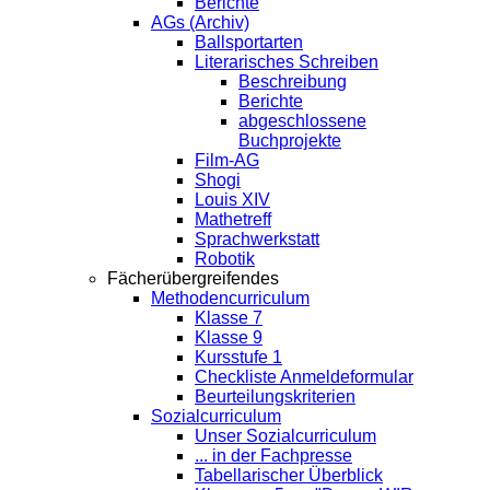
Berichte
AGs (Archiv)
Ballsportarten
Literarisches Schreiben
Beschreibung
Berichte
abgeschlossene
Buchprojekte
Film-AG
Shogi
Louis XIV
Mathetreff
Sprachwerkstatt
Robotik
Fächerübergreifendes
Methodencurriculum
Klasse 7
Klasse 9
Kursstufe 1
Checkliste Anmeldeformular
Beurteilungskriterien
Sozialcurriculum
Unser Sozialcurriculum
... in der Fachpresse
Tabellarischer Überblick