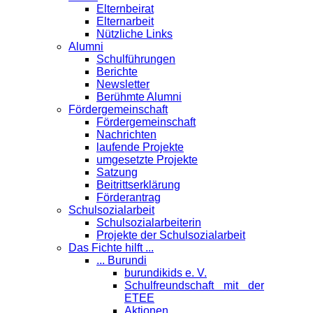
Elternbeirat
Elternarbeit
Nützliche Links
Alumni
Schulführungen
Berichte
Newsletter
Berühmte Alumni
Förder­gemeinschaft
Fördergemeinschaft
Nachrichten
laufende Projekte
umgesetzte Projekte
Satzung
Beitrittserklärung
Förderantrag
Schul­sozialarbeit
Schulsozialarbeiterin
Projekte der Schulsozialarbeit
Das Fichte hilft ...
... Burundi
burundikids e. V.
Schulfreundschaft mit der
ETEE
Aktionen