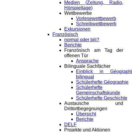
Medien (Zeitung, Radio,
Hörspieltage)
Wettbewerbe
Vorlesewettbewerb
Schreibwettbewerb
Exkursionen
Französisch
normal oder bili?
Berichte
Französisch am Tag der
offenen Tür
Ansprache
Bilinguale Sachfächer
Einblick in Géograph
bilingual
Schülerhefte Géographie
Schülerhefte
Gemeinschaftskunde
Schülerhefte Geschichte
Austausche und
Drittortbegegnungen
Übersicht
Berichte
DELF
Projekte und Aktionen