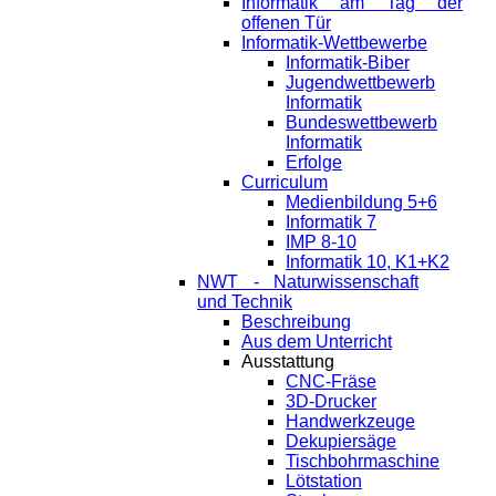
Informatik am Tag der
offenen Tür
Informatik-Wettbewerbe
Informatik-Biber
Jugendwettbewerb
Informatik
Bundeswettbewerb
Informatik
Erfolge
Curriculum
Medienbildung 5+6
Informatik 7
IMP 8-10
Informatik 10, K1+K2
NWT - Naturwissenschaft
und Technik
Beschreibung
Aus dem Unterricht
Ausstattung
CNC-Fräse
3D-Drucker
Handwerkzeuge
Dekupiersäge
Tischbohrmaschine
Lötstation