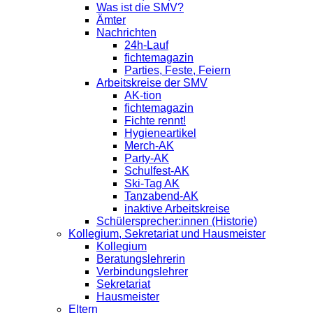
Was ist die SMV?
Ämter
Nachrichten
24h-Lauf
fichtemagazin
Parties, Feste, Feiern
Arbeitskreise der SMV
AK-tion
fichtemagazin
Fichte rennt!
Hygieneartikel
Merch-AK
Party-AK
Schulfest-AK
Ski-Tag AK
Tanzabend-AK
inaktive Arbeitskreise
Schülersprecher:innen (Historie)
Kollegium, Sekretariat und Hausmeister
Kollegium
Beratungslehrerin
Verbindungslehrer
Sekretariat
Hausmeister
Eltern