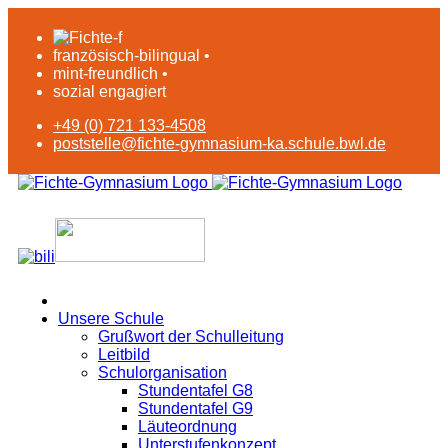
französisch-bilingual •
mint-freundlich •
sozial engagiert
+49 (0) 721 133-4508
poststelle@fichte-gymnasium-ka.schule.bwl.de
Unsere Schule
Grußwort der Schulleitung
Leitbild
Schulorganisation
Stundentafel G8
Stundentafel G9
Läuteordnung
Unterstufenkonzept