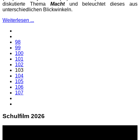
diskutierte Thema
Macht
und beleuchtet dieses aus
unterschiedlichen Blickwinkeln.
Weiterlesen ...
98
99
100
101
102
103
104
105
106
107
Schulfilm 2026