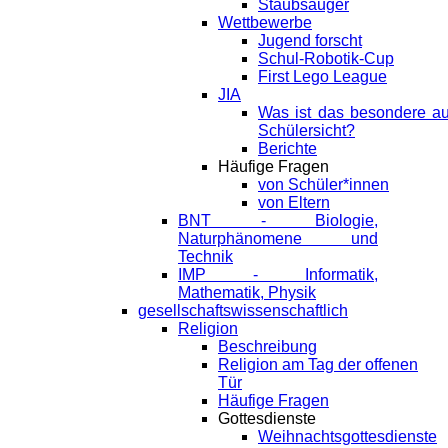
Staubsauger
Wettbewerbe
Jugend forscht
Schul-Robotik-Cup
First Lego League
JIA
Was ist das besondere a
Schülersicht?
Berichte
Häufige Fragen
von Schüler*innen
von Eltern
BNT - Biologie,
Naturphänomene und
Technik
IMP - Informatik,
Mathematik, Physik
gesellschaftswissenschaftlich
Religion
Beschreibung
Religion am Tag der offenen
Tür
Häufige Fragen
Gottesdienste
Weihnachtsgottesdienste