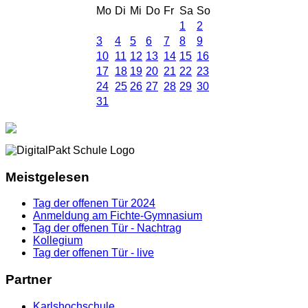
Mo
Di
Mi
Do
Fr
Sa
So
1
2
3
4
5
6
7
8
9
10
11
12
13
14
15
16
17
18
19
20
21
22
23
24
25
26
27
28
29
30
31
Meistgelesen
Tag der offenen Tür 2024
Anmeldung am Fichte-Gymnasium
Tag der offenen Tür - Nachtrag
Kollegium
Tag der offenen Tür - live
Partner
Karlshochschule