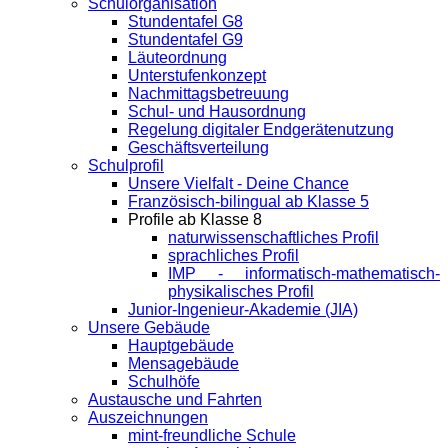
Schulorganisation
Stundentafel G8
Stundentafel G9
Läuteordnung
Unterstufenkonzept
Nachmittagsbetreuung
Schul- und Hausordnung
Regelung digitaler Endgeräte­nutzung
Geschäftsverteilung
Schulprofil
Unsere Vielfalt - Deine Chance
Französisch-bilingual ab Klasse 5
Profile ab Klasse 8
naturwissenschaftliches Profil
sprachliches Profil
IMP - informatisch-mathematisch-
physikalisches Profil
Junior-Ingenieur-Akademie (JIA)
Unsere Gebäude
Hauptgebäude
Mensagebäude
Schulhöfe
Austausche und Fahrten
Auszeichnungen
mint-freundliche Schule