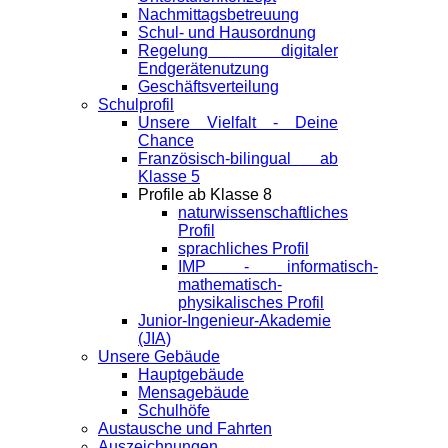
Nachmittagsbetreuung
Schul- und Hausordnung
Regelung digitaler
Endgeräte­nutzung
Geschäftsverteilung
Schulprofil
Unsere Vielfalt - Deine
Chance
Französisch-bilingual ab
Klasse 5
Profile ab Klasse 8
naturwissenschaftliches
Profil
sprachliches Profil
IMP - informatisch-
mathematisch-
physikalisches Profil
Junior-Ingenieur-Akademie
(JIA)
Unsere Gebäude
Hauptgebäude
Mensagebäude
Schulhöfe
Austausche und Fahrten
Auszeichnungen