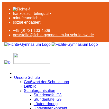
französisch-bilingual •
mint-freundlich •
sozial engagiert
+49 (0) 721 133-4508
poststelle@fichte-gymnasium-ka.schule.bwl.de
Unsere Schule
Grußwort der Schulleitung
Leitbild
Schulorganisation
Stundentafel G8
Stundentafel G9
Läuteordnung
Unterstufenkonzept