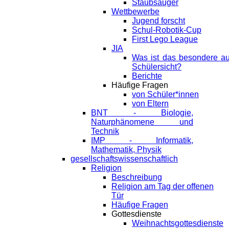
Staubsauger
Wettbewerbe
Jugend forscht
Schul-Robotik-Cup
First Lego League
JIA
Was ist das besondere a
Schülersicht?
Berichte
Häufige Fragen
von Schüler*innen
von Eltern
BNT - Biologie,
Naturphänomene und
Technik
IMP - Informatik,
Mathematik, Physik
gesellschaftswissenschaftlich
Religion
Beschreibung
Religion am Tag der offenen
Tür
Häufige Fragen
Gottesdienste
Weihnachtsgottesdienste