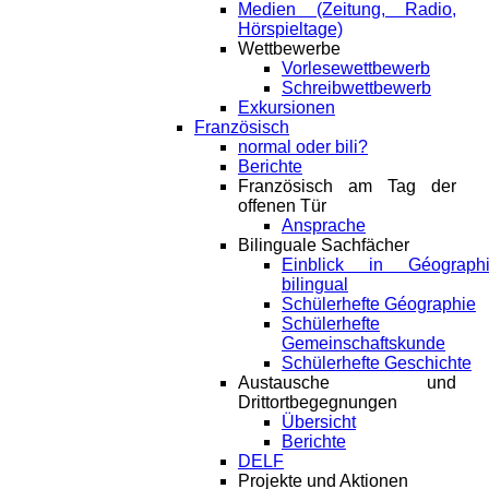
Medien (Zeitung, Radio,
Hörspieltage)
Wettbewerbe
Vorlesewettbewerb
Schreibwettbewerb
Exkursionen
Französisch
normal oder bili?
Berichte
Französisch am Tag der
offenen Tür
Ansprache
Bilinguale Sachfächer
Einblick in Géograph
bilingual
Schülerhefte Géographie
Schülerhefte
Gemeinschaftskunde
Schülerhefte Geschichte
Austausche und
Drittortbegegnungen
Übersicht
Berichte
DELF
Projekte und Aktionen