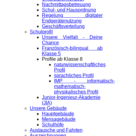
Nachmittagsbetreuung
Schul- und Hausordnung
Regelung digitaler
Endgeräte­nutzung
Geschäftsverteilung
Schulprofil
Unsere Vielfalt - Deine
Chance
Französisch-bilingual ab
Klasse 5
Profile ab Klasse 8
naturwissenschaftliches
Profil
sprachliches Profil
IMP - informatisch-
mathematisch-
physikalisches Profil
Junior-Ingenieur-Akademie
(JIA)
Unsere Gebäude
Hauptgebäude
Mensagebäude
Schulhöfe
Austausche und Fahrten
Auszeichnungen