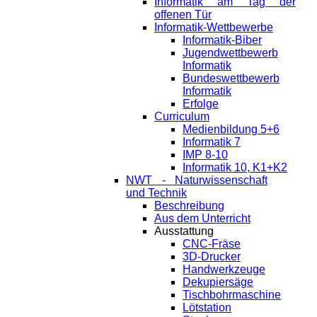
Informatik am Tag der
offenen Tür
Informatik-Wettbewerbe
Informatik-Biber
Jugendwettbewerb
Informatik
Bundeswettbewerb
Informatik
Erfolge
Curriculum
Medienbildung 5+6
Informatik 7
IMP 8-10
Informatik 10, K1+K2
NWT - Naturwissenschaft
und Technik
Beschreibung
Aus dem Unterricht
Ausstattung
CNC-Fräse
3D-Drucker
Handwerkzeuge
Dekupiersäge
Tischbohrmaschine
Lötstation