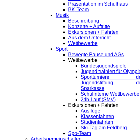
Präsentation im Schulhaus
BK-Team
Musik
Beschreibung
Konzerte + Auftritte
Exkursionen + Fahrten
Aus dem Unterricht
Wettbewerbe
Sport
Bewegte Pause und AGs
Wettbewerbe
Bundesjugendspiele
Jugend trainiert für Olympi
Sportturniere de
Jugendstiftung de
Sparkasse
Schulinterne Wettbewerbe
24h-Lauf (SMV)
Exkursionen + Fahrten
Ausflüge
Klassenfahrten
Studienfahrten
Ski-Tag am Feldberg
Spo-Team
Arbeitsgemeinschaften