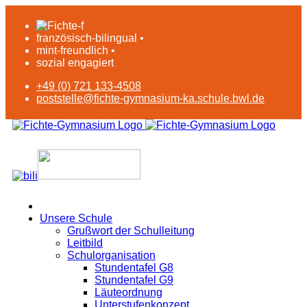
französisch-bilingual •
mint-freundlich •
sozial engagiert
+49 (0) 721 133-4508
poststelle@fichte-gymnasium-ka.schule.bwl.de
Unsere Schule
Grußwort der Schulleitung
Leitbild
Schulorganisation
Stundentafel G8
Stundentafel G9
Läuteordnung
Unterstufenkonzept