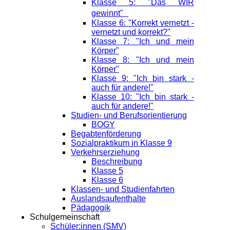
Klasse 5: "Das WIR
gewinnt"
Klasse 6: "Korrekt vernetzt -
vernetzt und korrekt?"
Klasse 7: "Ich und mein
Körper"
Klasse 8: "Ich und mein
Körper"
Klasse 9: "Ich bin stark -
auch für andere!"
Klasse 10: "Ich bin stark -
auch für andere!"
Studien- und Berufsorientierung
BOGY
Begabtenförderung
Sozialpraktikum in Klasse 9
Verkehrserziehung
Beschreibung
Klasse 5
Klasse 6
Klassen- und Studienfahrten
Auslandsaufenthalte
Pädagogik
Schulgemeinschaft
Schüler:innen (SMV)