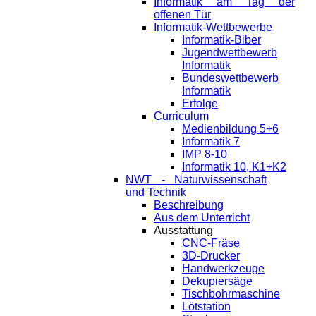
Informatik am Tag der
offenen Tür
Informatik-Wettbewerbe
Informatik-Biber
Jugendwettbewerb
Informatik
Bundeswettbewerb
Informatik
Erfolge
Curriculum
Medienbildung 5+6
Informatik 7
IMP 8-10
Informatik 10, K1+K2
NWT - Naturwissenschaft
und Technik
Beschreibung
Aus dem Unterricht
Ausstattung
CNC-Fräse
3D-Drucker
Handwerkzeuge
Dekupiersäge
Tischbohrmaschine
Lötstation