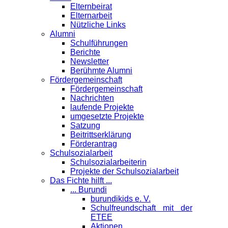
Elternbeirat
Elternarbeit
Nützliche Links
Alumni
Schulführungen
Berichte
Newsletter
Berühmte Alumni
Förder­gemeinschaft
Fördergemeinschaft
Nachrichten
laufende Projekte
umgesetzte Projekte
Satzung
Beitrittserklärung
Förderantrag
Schul­sozialarbeit
Schulsozialarbeiterin
Projekte der Schulsozialarbeit
Das Fichte hilft ...
... Burundi
burundikids e. V.
Schulfreundschaft mit der
ETEE
Aktionen