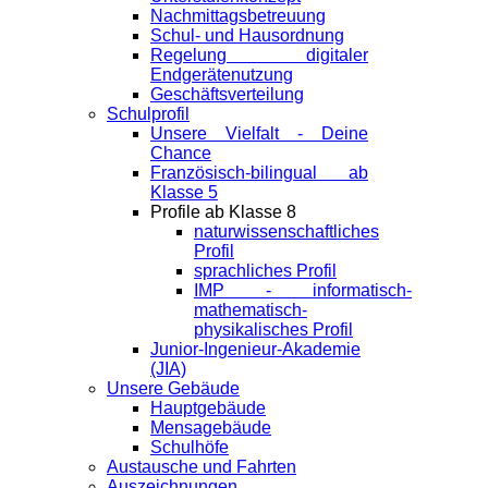
Nachmittagsbetreuung
Schul- und Hausordnung
Regelung digitaler
Endgeräte­nutzung
Geschäftsverteilung
Schulprofil
Unsere Vielfalt - Deine
Chance
Französisch-bilingual ab
Klasse 5
Profile ab Klasse 8
naturwissenschaftliches
Profil
sprachliches Profil
IMP - informatisch-
mathematisch-
physikalisches Profil
Junior-Ingenieur-Akademie
(JIA)
Unsere Gebäude
Hauptgebäude
Mensagebäude
Schulhöfe
Austausche und Fahrten
Auszeichnungen