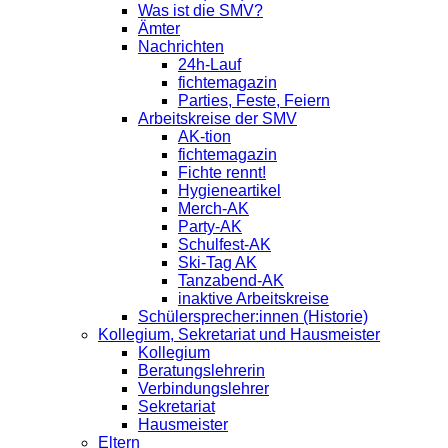
Was ist die SMV?
Ämter
Nachrichten
24h-Lauf
fichtemagazin
Parties, Feste, Feiern
Arbeitskreise der SMV
AK-tion
fichtemagazin
Fichte rennt!
Hygieneartikel
Merch-AK
Party-AK
Schulfest-AK
Ski-Tag AK
Tanzabend-AK
inaktive Arbeitskreise
Schülersprecher:innen (Historie)
Kollegium, Sekretariat und Hausmeister
Kollegium
Beratungslehrerin
Verbindungslehrer
Sekretariat
Hausmeister
Eltern