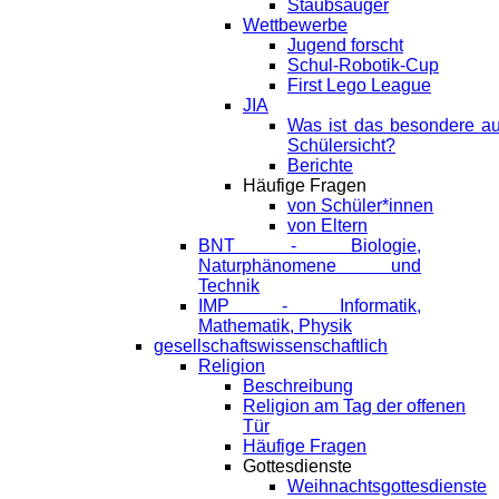
Staubsauger
Wettbewerbe
Jugend forscht
Schul-Robotik-Cup
First Lego League
JIA
Was ist das besondere a
Schülersicht?
Berichte
Häufige Fragen
von Schüler*innen
von Eltern
BNT - Biologie,
Naturphänomene und
Technik
IMP - Informatik,
Mathematik, Physik
gesellschaftswissenschaftlich
Religion
Beschreibung
Religion am Tag der offenen
Tür
Häufige Fragen
Gottesdienste
Weihnachtsgottesdienste