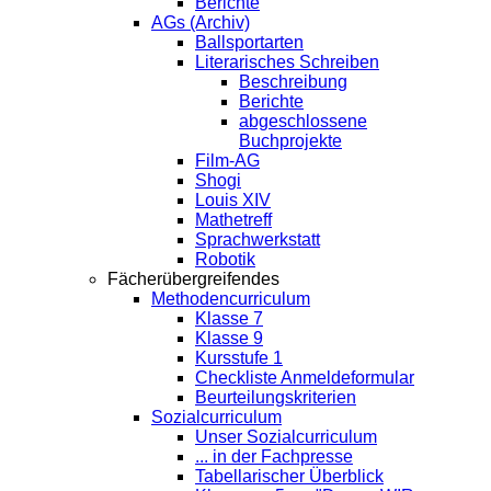
Berichte
AGs (Archiv)
Ballsportarten
Literarisches Schreiben
Beschreibung
Berichte
abgeschlossene
Buchprojekte
Film-AG
Shogi
Louis XIV
Mathetreff
Sprachwerkstatt
Robotik
Fächerübergreifendes
Methodencurriculum
Klasse 7
Klasse 9
Kursstufe 1
Checkliste Anmeldeformular
Beurteilungskriterien
Sozialcurriculum
Unser Sozialcurriculum
... in der Fachpresse
Tabellarischer Überblick