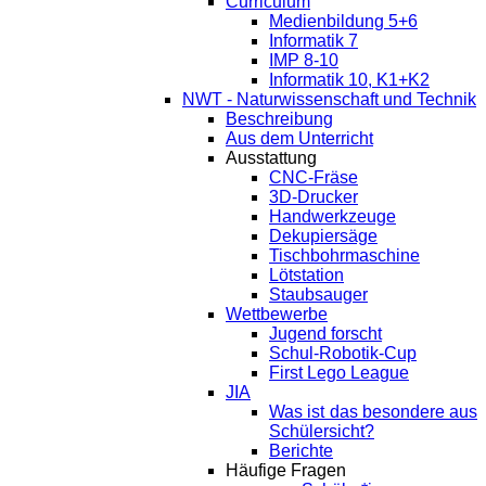
Curriculum
Medienbildung 5+6
Informatik 7
IMP 8-10
Informatik 10, K1+K2
NWT - Naturwissenschaft und Technik
Beschreibung
Aus dem Unterricht
Ausstattung
CNC-Fräse
3D-Drucker
Handwerkzeuge
Dekupiersäge
Tischbohrmaschine
Lötstation
Staubsauger
Wettbewerbe
Jugend forscht
Schul-Robotik-Cup
First Lego League
JIA
Was ist das besondere aus
Schülersicht?
Berichte
Häufige Fragen