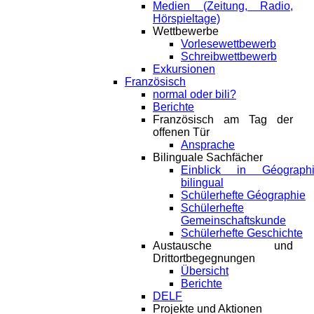
Medien (Zeitung, Radio,
Hörspieltage)
Wettbewerbe
Vorlesewettbewerb
Schreibwettbewerb
Exkursionen
Französisch
normal oder bili?
Berichte
Französisch am Tag der
offenen Tür
Ansprache
Bilinguale Sachfächer
Einblick in Géograph
bilingual
Schülerhefte Géographie
Schülerhefte
Gemeinschaftskunde
Schülerhefte Geschichte
Austausche und
Drittortbegegnungen
Übersicht
Berichte
DELF
Projekte und Aktionen