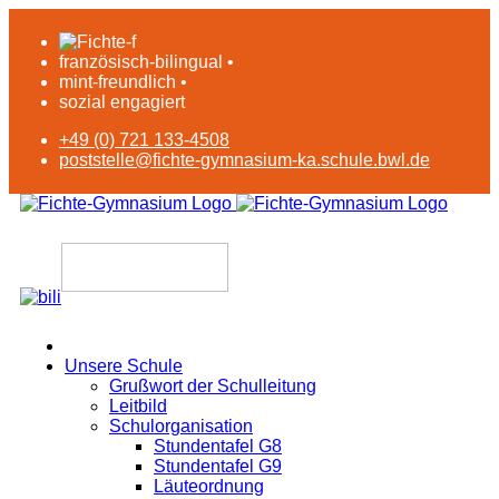
französisch-bilingual •
mint-freundlich •
sozial engagiert
+49 (0) 721 133-4508
poststelle@fichte-gymnasium-ka.schule.bwl.de
Unsere Schule
Grußwort der Schulleitung
Leitbild
Schulorganisation
Stundentafel G8
Stundentafel G9
Läuteordnung