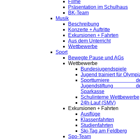
Filme
Präsentation im Schulhaus
BK-Team
Musik
Beschreibung
Konzerte + Auftritte
Exkursionen + Fahrten
Aus dem Unterricht
Wettbewerbe
Sport
Bewegte Pause und AGs
Wettbewerbe
Bundesjugendspiele
Jugend trainiert für Olympi
Sportturniere de
Jugendstiftung de
Sparkasse
Schulinterne Wettbewerbe
24h-Lauf (SMV)
Exkursionen + Fahrten
Ausflüge
Klassenfahrten
Studienfahrten
Ski-Tag am Feldberg
Spo-Team