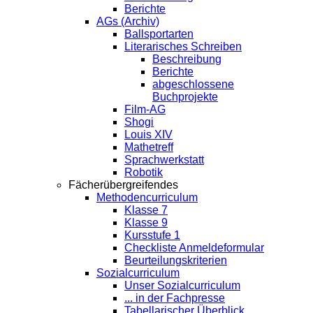
Berichte
AGs (Archiv)
Ballsportarten
Literarisches Schreiben
Beschreibung
Berichte
abgeschlossene
Buchprojekte
Film-AG
Shogi
Louis XIV
Mathetreff
Sprachwerkstatt
Robotik
Fächerübergreifendes
Methodencurriculum
Klasse 7
Klasse 9
Kursstufe 1
Checkliste Anmeldeformular
Beurteilungskriterien
Sozialcurriculum
Unser Sozialcurriculum
... in der Fachpresse
Tabellarischer Überblick