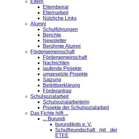
Eltern
Elternbeirat
Elternarbeit
Nützliche Links
Alumni
Schulführungen
Berichte
Newsletter
Berühmte Alumni
Förder­gemeinschaft
Fördergemeinschaft
Nachrichten
laufende Projekte
umgesetzte Projekte
Satzung
Beitrittserklärung
Förderantrag
Schul­sozialarbeit
Schulsozialarbeiterin
Projekte der Schulsozialarbeit
Das Fichte hilft ...
... Burundi
burundikids e. V.
Schulfreundschaft mit der
ETEE