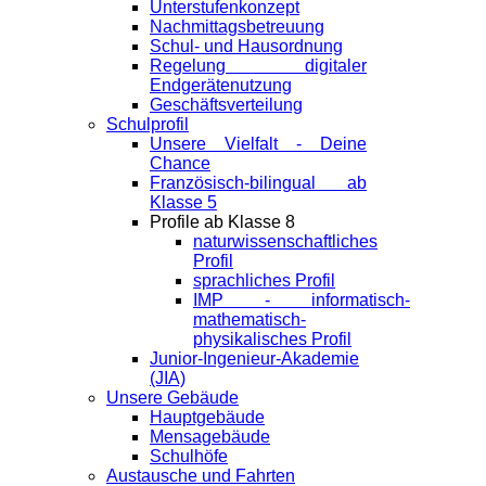
Unterstufenkonzept
Nachmittagsbetreuung
Schul- und Hausordnung
Regelung digitaler
Endgeräte­nutzung
Geschäftsverteilung
Schulprofil
Unsere Vielfalt - Deine
Chance
Französisch-bilingual ab
Klasse 5
Profile ab Klasse 8
naturwissenschaftliches
Profil
sprachliches Profil
IMP - informatisch-
mathematisch-
physikalisches Profil
Junior-Ingenieur-Akademie
(JIA)
Unsere Gebäude
Hauptgebäude
Mensagebäude
Schulhöfe
Austausche und Fahrten