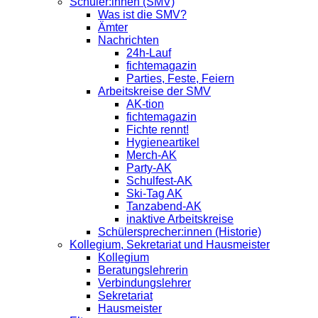
Schüler:innen (SMV)
Was ist die SMV?
Ämter
Nachrichten
24h-Lauf
fichtemagazin
Parties, Feste, Feiern
Arbeitskreise der SMV
AK-tion
fichtemagazin
Fichte rennt!
Hygieneartikel
Merch-AK
Party-AK
Schulfest-AK
Ski-Tag AK
Tanzabend-AK
inaktive Arbeitskreise
Schülersprecher:innen (Historie)
Kollegium, Sekretariat und Hausmeister
Kollegium
Beratungslehrerin
Verbindungslehrer
Sekretariat
Hausmeister