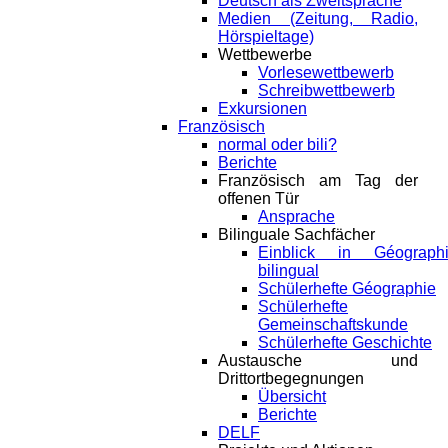
Deutsch als Zweitsprache
Medien (Zeitung, Radio,
Hörspieltage)
Wettbewerbe
Vorlesewettbewerb
Schreibwettbewerb
Exkursionen
Französisch
normal oder bili?
Berichte
Französisch am Tag der
offenen Tür
Ansprache
Bilinguale Sachfächer
Einblick in Géograph
bilingual
Schülerhefte Géographie
Schülerhefte
Gemeinschaftskunde
Schülerhefte Geschichte
Austausche und
Drittortbegegnungen
Übersicht
Berichte
DELF