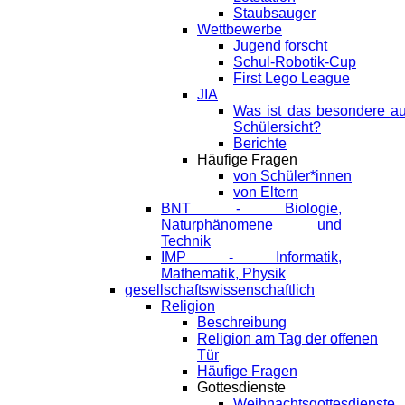
Staubsauger
Wettbewerbe
Jugend forscht
Schul-Robotik-Cup
First Lego League
JIA
Was ist das besondere a
Schülersicht?
Berichte
Häufige Fragen
von Schüler*innen
von Eltern
BNT - Biologie,
Naturphänomene und
Technik
IMP - Informatik,
Mathematik, Physik
gesellschaftswissenschaftlich
Religion
Beschreibung
Religion am Tag der offenen
Tür
Häufige Fragen
Gottesdienste
Weihnachtsgottesdienste