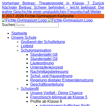
Vorheriger Beitrag: Theaterprojekt in Klasse 7
Zurück
Nächster Beitrag: Schwer behindert – leicht bekloppt: Die
wahre Geschichte einer unglaublichen Freundschaft
Weiter
© 2017-2026 Fichte-Gymnasium Karlsruhe
Suchen
Startseite
Unsere Schule
Grußwort der Schulleitung
Leitbild
Schulorganisation
Stundentafel G8
Stundentafel G9
Läuteordnung
Unterstufenkonzept
Nachmittagsbetreuung
Schul- und Hausordnung
Regelung digitaler Endgeräte­nutzung
Geschäftsverteilung
Schulprofil
Unsere Vielfalt - Deine Chance
Französisch-bilingual ab Klasse 5
Profile ab Klasse 8
naturwissenschaftliches Profil