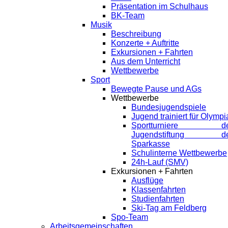
Präsentation im Schulhaus
BK-Team
Musik
Beschreibung
Konzerte + Auftritte
Exkursionen + Fahrten
Aus dem Unterricht
Wettbewerbe
Sport
Bewegte Pause und AGs
Wettbewerbe
Bundesjugendspiele
Jugend trainiert für Olympi
Sportturniere de
Jugendstiftung de
Sparkasse
Schulinterne Wettbewerbe
24h-Lauf (SMV)
Exkursionen + Fahrten
Ausflüge
Klassenfahrten
Studienfahrten
Ski-Tag am Feldberg
Spo-Team
Arbeitsgemeinschaften