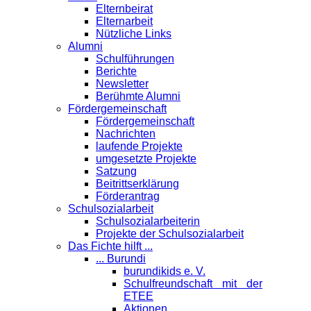
Elternbeirat
Elternarbeit
Nützliche Links
Alumni
Schulführungen
Berichte
Newsletter
Berühmte Alumni
Förder­gemeinschaft
Fördergemeinschaft
Nachrichten
laufende Projekte
umgesetzte Projekte
Satzung
Beitrittserklärung
Förderantrag
Schul­sozialarbeit
Schulsozialarbeiterin
Projekte der Schulsozialarbeit
Das Fichte hilft ...
... Burundi
burundikids e. V.
Schulfreundschaft mit der
ETEE
Aktionen