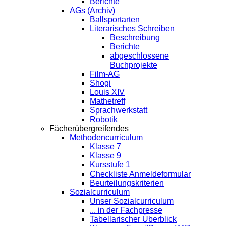
Berichte
AGs (Archiv)
Ballsportarten
Literarisches Schreiben
Beschreibung
Berichte
abgeschlossene
Buchprojekte
Film-AG
Shogi
Louis XIV
Mathetreff
Sprachwerkstatt
Robotik
Fächerübergreifendes
Methodencurriculum
Klasse 7
Klasse 9
Kursstufe 1
Checkliste Anmeldeformular
Beurteilungskriterien
Sozialcurriculum
Unser Sozialcurriculum
... in der Fachpresse
Tabellarischer Überblick