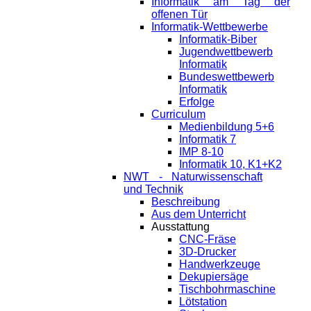
Informatik am Tag der
offenen Tür
Informatik-Wettbewerbe
Informatik-Biber
Jugendwettbewerb
Informatik
Bundeswettbewerb
Informatik
Erfolge
Curriculum
Medienbildung 5+6
Informatik 7
IMP 8-10
Informatik 10, K1+K2
NWT - Naturwissenschaft
und Technik
Beschreibung
Aus dem Unterricht
Ausstattung
CNC-Fräse
3D-Drucker
Handwerkzeuge
Dekupiersäge
Tischbohrmaschine
Lötstation