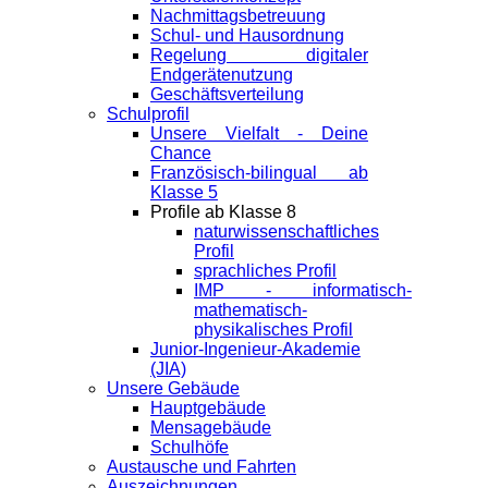
Nachmittagsbetreuung
Schul- und Hausordnung
Regelung digitaler
Endgeräte­nutzung
Geschäftsverteilung
Schulprofil
Unsere Vielfalt - Deine
Chance
Französisch-bilingual ab
Klasse 5
Profile ab Klasse 8
naturwissenschaftliches
Profil
sprachliches Profil
IMP - informatisch-
mathematisch-
physikalisches Profil
Junior-Ingenieur-Akademie
(JIA)
Unsere Gebäude
Hauptgebäude
Mensagebäude
Schulhöfe
Austausche und Fahrten
Auszeichnungen