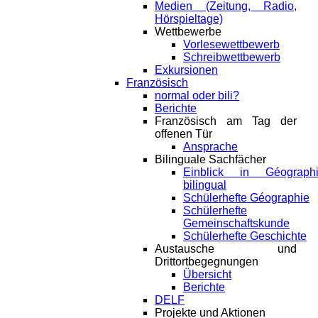
Medien (Zeitung, Radio,
Hörspieltage)
Wettbewerbe
Vorlesewettbewerb
Schreibwettbewerb
Exkursionen
Französisch
normal oder bili?
Berichte
Französisch am Tag der
offenen Tür
Ansprache
Bilinguale Sachfächer
Einblick in Géograph
bilingual
Schülerhefte Géographie
Schülerhefte
Gemeinschaftskunde
Schülerhefte Geschichte
Austausche und
Drittortbegegnungen
Übersicht
Berichte
DELF
Projekte und Aktionen