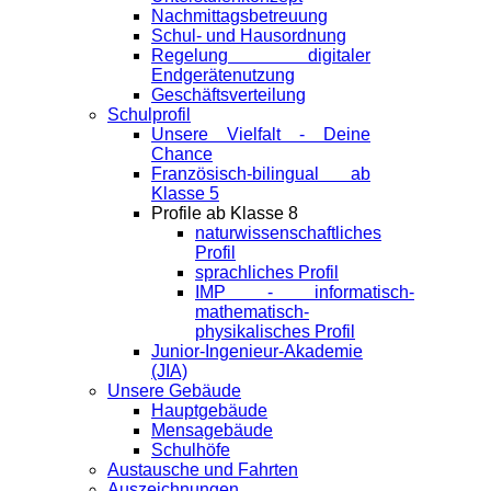
Nachmittagsbetreuung
Schul- und Hausordnung
Regelung digitaler
Endgeräte­nutzung
Geschäftsverteilung
Schulprofil
Unsere Vielfalt - Deine
Chance
Französisch-bilingual ab
Klasse 5
Profile ab Klasse 8
naturwissenschaftliches
Profil
sprachliches Profil
IMP - informatisch-
mathematisch-
physikalisches Profil
Junior-Ingenieur-Akademie
(JIA)
Unsere Gebäude
Hauptgebäude
Mensagebäude
Schulhöfe
Austausche und Fahrten
Auszeichnungen