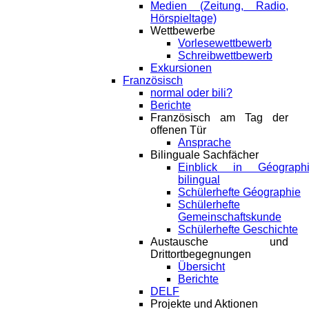
Medien (Zeitung, Radio,
Hörspieltage)
Wettbewerbe
Vorlesewettbewerb
Schreibwettbewerb
Exkursionen
Französisch
normal oder bili?
Berichte
Französisch am Tag der
offenen Tür
Ansprache
Bilinguale Sachfächer
Einblick in Géograph
bilingual
Schülerhefte Géographie
Schülerhefte
Gemeinschaftskunde
Schülerhefte Geschichte
Austausche und
Drittortbegegnungen
Übersicht
Berichte
DELF
Projekte und Aktionen