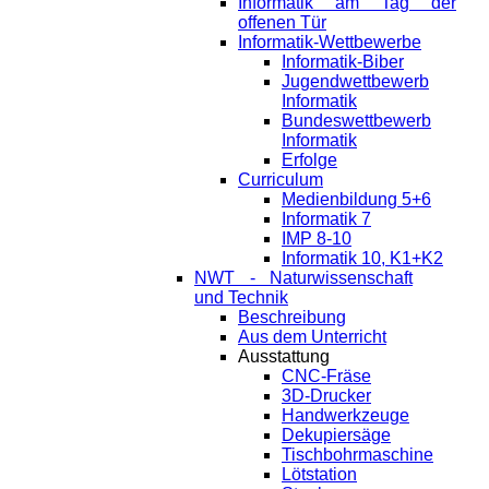
Informatik am Tag der
offenen Tür
Informatik-Wettbewerbe
Informatik-Biber
Jugendwettbewerb
Informatik
Bundeswettbewerb
Informatik
Erfolge
Curriculum
Medienbildung 5+6
Informatik 7
IMP 8-10
Informatik 10, K1+K2
NWT - Naturwissenschaft
und Technik
Beschreibung
Aus dem Unterricht
Ausstattung
CNC-Fräse
3D-Drucker
Handwerkzeuge
Dekupiersäge
Tischbohrmaschine
Lötstation