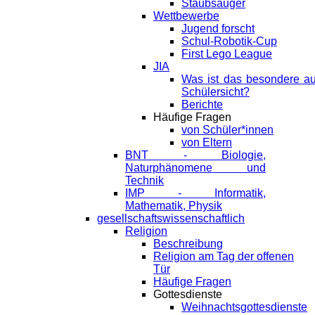
Staubsauger
Wettbewerbe
Jugend forscht
Schul-Robotik-Cup
First Lego League
JIA
Was ist das besondere a
Schülersicht?
Berichte
Häufige Fragen
von Schüler*innen
von Eltern
BNT - Biologie,
Naturphänomene und
Technik
IMP - Informatik,
Mathematik, Physik
gesellschaftswissenschaftlich
Religion
Beschreibung
Religion am Tag der offenen
Tür
Häufige Fragen
Gottesdienste
Weihnachtsgottesdienste