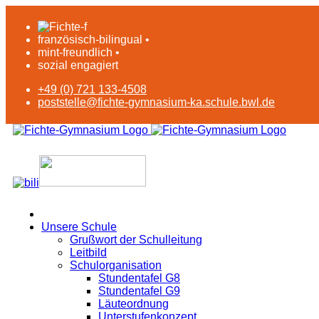
französisch-bilingual •
mint-freundlich •
sozial engagiert
+49 (0) 721 133-4508
poststelle@fichte-gymnasium-ka.schule.bwl.de
Unsere Schule
Grußwort der Schulleitung
Leitbild
Schulorganisation
Stundentafel G8
Stundentafel G9
Läuteordnung
Unterstufenkonzept