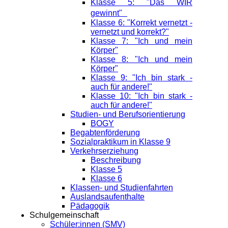
Klasse 5: "Das WIR
gewinnt"
Klasse 6: "Korrekt vernetzt -
vernetzt und korrekt?"
Klasse 7: "Ich und mein
Körper"
Klasse 8: "Ich und mein
Körper"
Klasse 9: "Ich bin stark -
auch für andere!"
Klasse 10: "Ich bin stark -
auch für andere!"
Studien- und Berufsorientierung
BOGY
Begabtenförderung
Sozialpraktikum in Klasse 9
Verkehrserziehung
Beschreibung
Klasse 5
Klasse 6
Klassen- und Studienfahrten
Auslandsaufenthalte
Pädagogik
Schulgemeinschaft
Schüler:innen (SMV)