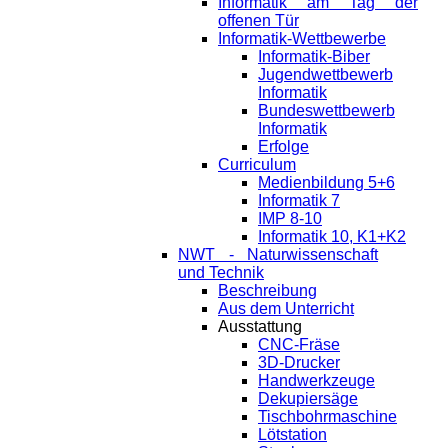
Informatik am Tag der
offenen Tür
Informatik-Wettbewerbe
Informatik-Biber
Jugendwettbewerb
Informatik
Bundeswettbewerb
Informatik
Erfolge
Curriculum
Medienbildung 5+6
Informatik 7
IMP 8-10
Informatik 10, K1+K2
NWT - Naturwissenschaft
und Technik
Beschreibung
Aus dem Unterricht
Ausstattung
CNC-Fräse
3D-Drucker
Handwerkzeuge
Dekupiersäge
Tischbohrmaschine
Lötstation