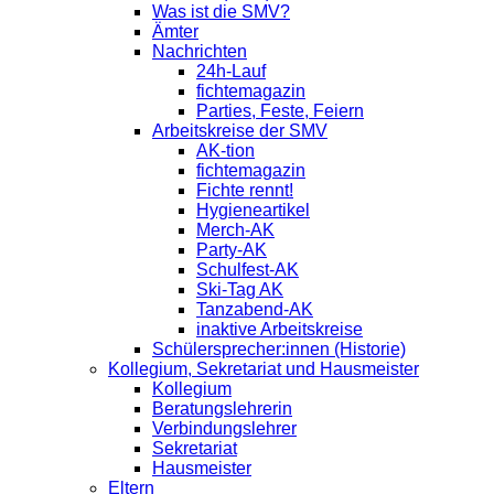
Was ist die SMV?
Ämter
Nachrichten
24h-Lauf
fichtemagazin
Parties, Feste, Feiern
Arbeitskreise der SMV
AK-tion
fichtemagazin
Fichte rennt!
Hygieneartikel
Merch-AK
Party-AK
Schulfest-AK
Ski-Tag AK
Tanzabend-AK
inaktive Arbeitskreise
Schülersprecher:innen (Historie)
Kollegium, Sekretariat und Hausmeister
Kollegium
Beratungslehrerin
Verbindungslehrer
Sekretariat
Hausmeister
Eltern