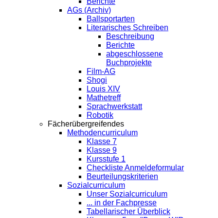
Berichte
AGs (Archiv)
Ballsportarten
Literarisches Schreiben
Beschreibung
Berichte
abgeschlossene
Buchprojekte
Film-AG
Shogi
Louis XIV
Mathetreff
Sprachwerkstatt
Robotik
Fächerübergreifendes
Methodencurriculum
Klasse 7
Klasse 9
Kursstufe 1
Checkliste Anmeldeformular
Beurteilungskriterien
Sozialcurriculum
Unser Sozialcurriculum
... in der Fachpresse
Tabellarischer Überblick