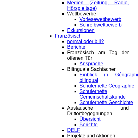
Medien (Zeitung, Radio,
Hörspieltage)
Wettbewerbe
Vorlesewettbewerb
Schreibwettbewerb
Exkursionen
Französisch
normal oder bili?
Berichte
Französisch am Tag der
offenen Tür
Ansprache
Bilinguale Sachfächer
Einblick in Géograph
bilingual
Schülerhefte Géographie
Schülerhefte
Gemeinschaftskunde
Schülerhefte Geschichte
Austausche und
Drittortbegegnungen
Übersicht
Berichte
DELF
Projekte und Aktionen