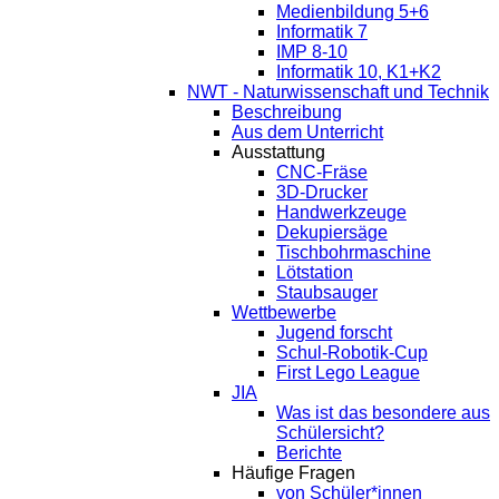
Medienbildung 5+6
Informatik 7
IMP 8-10
Informatik 10, K1+K2
NWT - Naturwissenschaft und Technik
Beschreibung
Aus dem Unterricht
Ausstattung
CNC-Fräse
3D-Drucker
Handwerkzeuge
Dekupiersäge
Tischbohrmaschine
Lötstation
Staubsauger
Wettbewerbe
Jugend forscht
Schul-Robotik-Cup
First Lego League
JIA
Was ist das besondere aus
Schülersicht?
Berichte
Häufige Fragen
von Schüler*innen