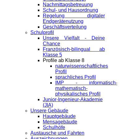
Nachmittagsbetreuung
Schul- und Hausordnung
Regelung digitaler
Endgeräte­nutzung
Geschäftsverteilung
Schulprofil
Unsere Vielfalt - Deine
Chance
Französisch-bilingual ab
Klasse 5
Profile ab Klasse 8
naturwissenschaftliches
Profil
sprachliches Profil
IMP - informatisch-
mathematisch-
physikalisches Profil
Junior-Ingenieur-Akademie
(JIA)
Unsere Gebäude
Hauptgebäude
Mensagebäude
Schulhöfe
Austausche und Fahrten
Auszeichnungen