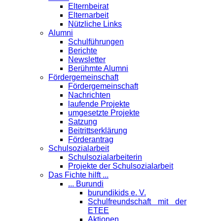
Elternbeirat
Elternarbeit
Nützliche Links
Alumni
Schulführungen
Berichte
Newsletter
Berühmte Alumni
Förder­gemeinschaft
Fördergemeinschaft
Nachrichten
laufende Projekte
umgesetzte Projekte
Satzung
Beitrittserklärung
Förderantrag
Schul­sozialarbeit
Schulsozialarbeiterin
Projekte der Schulsozialarbeit
Das Fichte hilft ...
... Burundi
burundikids e. V.
Schulfreundschaft mit der
ETEE
Aktionen