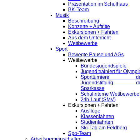
Präsentation im Schulhaus
BK-Team
Musik
Beschreibung
Konzerte + Auftritte
Exkursionen + Fahrten
Aus dem Unterricht
Wettbewerbe
Sport
Bewegte Pause und AGs
Wettbewerbe
Bundesjugendspiele
Jugend trainiert für Olympi
Sportturniere de
Jugendstiftung de
Sparkasse
Schulinterne Wettbewerbe
24h-Lauf (SMV)
Exkursionen + Fahrten
Ausflüge
Klassenfahrten
Studienfahrten
Ski-Tag am Feldberg
Spo-Team
Arbeitsgemeinschaften