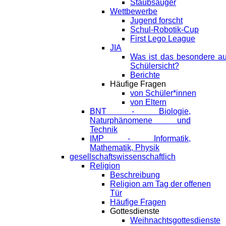
Staubsauger
Wettbewerbe
Jugend forscht
Schul-Robotik-Cup
First Lego League
JIA
Was ist das besondere a
Schülersicht?
Berichte
Häufige Fragen
von Schüler*innen
von Eltern
BNT - Biologie,
Naturphänomene und
Technik
IMP - Informatik,
Mathematik, Physik
gesellschaftswissenschaftlich
Religion
Beschreibung
Religion am Tag der offenen
Tür
Häufige Fragen
Gottesdienste
Weihnachtsgottesdienste