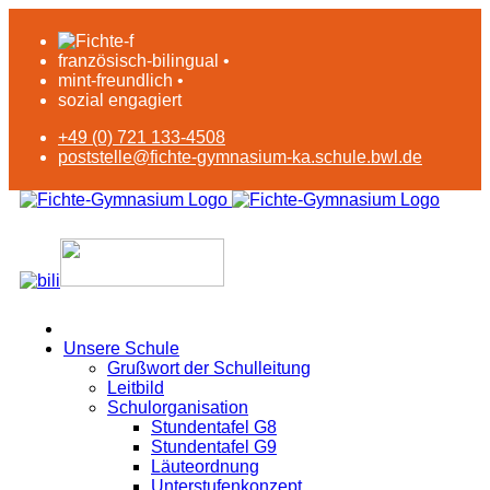
französisch-bilingual •
mint-freundlich •
sozial engagiert
+49 (0) 721 133-4508
poststelle@fichte-gymnasium-ka.schule.bwl.de
Unsere Schule
Grußwort der Schulleitung
Leitbild
Schulorganisation
Stundentafel G8
Stundentafel G9
Läuteordnung
Unterstufenkonzept