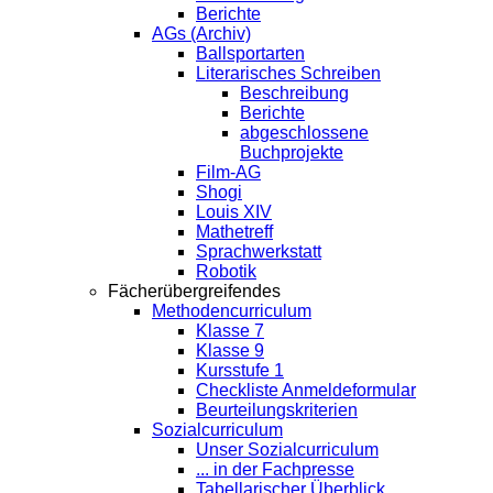
Berichte
AGs (Archiv)
Ballsportarten
Literarisches Schreiben
Beschreibung
Berichte
abgeschlossene
Buchprojekte
Film-AG
Shogi
Louis XIV
Mathetreff
Sprachwerkstatt
Robotik
Fächerübergreifendes
Methodencurriculum
Klasse 7
Klasse 9
Kursstufe 1
Checkliste Anmeldeformular
Beurteilungskriterien
Sozialcurriculum
Unser Sozialcurriculum
... in der Fachpresse
Tabellarischer Überblick