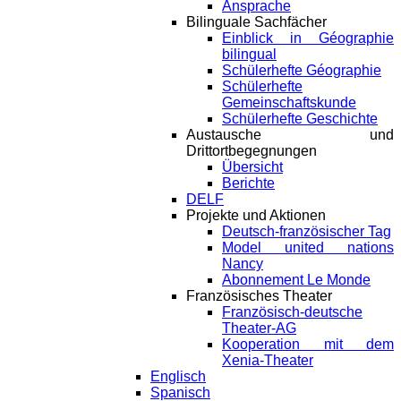
Ansprache
Bilinguale Sachfächer
Einblick in Géographie
bilingual
Schülerhefte Géographie
Schülerhefte
Gemeinschaftskunde
Schülerhefte Geschichte
Austausche und
Drittortbegegnungen
Übersicht
Berichte
DELF
Projekte und Aktionen
Deutsch-französischer Tag
Model united nations
Nancy
Abonnement Le Monde
Französisches Theater
Französisch-deutsche
Theater-AG
Kooperation mit dem
Xenia-Theater
Englisch
Spanisch