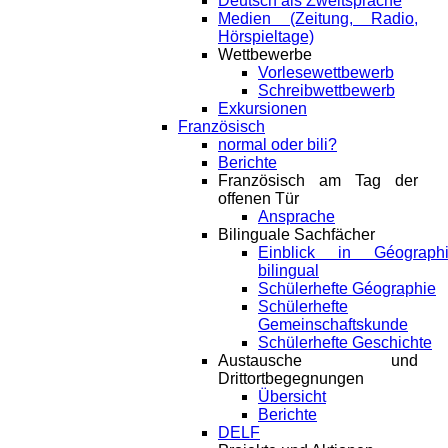
Deutsch als Zweitsprache
Medien (Zeitung, Radio,
Hörspieltage)
Wettbewerbe
Vorlesewettbewerb
Schreibwettbewerb
Exkursionen
Französisch
normal oder bili?
Berichte
Französisch am Tag der
offenen Tür
Ansprache
Bilinguale Sachfächer
Einblick in Géograph
bilingual
Schülerhefte Géographie
Schülerhefte
Gemeinschaftskunde
Schülerhefte Geschichte
Austausche und
Drittortbegegnungen
Übersicht
Berichte
DELF