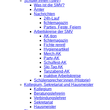
Schüler:innen (SMV)
Was ist die SMV?
Ämter
Nachrichten
24h-Lauf
fichtemagazin
Parties, Feste, Feiern
Arbeitskreise der SMV
AK-tion
fichtemagazin
Fichte rennt!
Hygieneartikel
Merch-AK
Party-AK
Schulfest-AK
Ski-Tag AK
Tanzabend-AK
inaktive Arbeitskreise
Schülersprecher:innen (Historie)
Kollegium, Sekretariat und Hausmeister
Kollegium
Beratungslehrerin
Verbindungslehrer
Sekretariat
Hausmeister