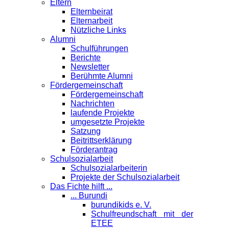
Eltern
Elternbeirat
Elternarbeit
Nützliche Links
Alumni
Schulführungen
Berichte
Newsletter
Berühmte Alumni
Förder­gemeinschaft
Fördergemeinschaft
Nachrichten
laufende Projekte
umgesetzte Projekte
Satzung
Beitrittserklärung
Förderantrag
Schul­sozialarbeit
Schulsozialarbeiterin
Projekte der Schulsozialarbeit
Das Fichte hilft ...
... Burundi
burundikids e. V.
Schulfreundschaft mit der
ETEE