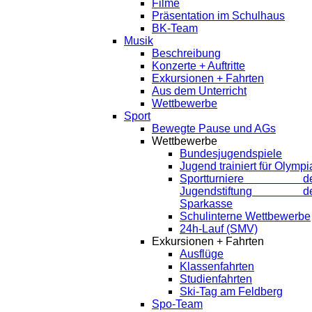
Filme
Präsentation im Schulhaus
BK-Team
Musik
Beschreibung
Konzerte + Auftritte
Exkursionen + Fahrten
Aus dem Unterricht
Wettbewerbe
Sport
Bewegte Pause und AGs
Wettbewerbe
Bundesjugendspiele
Jugend trainiert für Olympi
Sportturniere de
Jugendstiftung de
Sparkasse
Schulinterne Wettbewerbe
24h-Lauf (SMV)
Exkursionen + Fahrten
Ausflüge
Klassenfahrten
Studienfahrten
Ski-Tag am Feldberg
Spo-Team