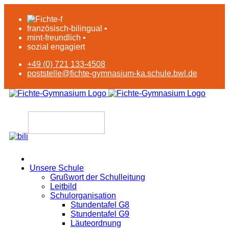
französisch-bilingual •
mint-freundlich •
sozial engagiert
+49 (0) 721 133-4508
poststelle@fichte-gymnasium-ka.schule.bwl.de
Unsere Schule
Grußwort der Schulleitung
Leitbild
Schulorganisation
Stundentafel G8
Stundentafel G9
Läuteordnung