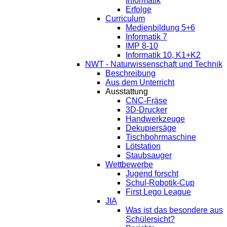
Informatik
Erfolge
Curriculum
Medienbildung 5+6
Informatik 7
IMP 8-10
Informatik 10, K1+K2
NWT - Naturwissenschaft und Technik
Beschreibung
Aus dem Unterricht
Ausstattung
CNC-Fräse
3D-Drucker
Handwerkzeuge
Dekupiersäge
Tischbohrmaschine
Lötstation
Staubsauger
Wettbewerbe
Jugend forscht
Schul-Robotik-Cup
First Lego League
JIA
Was ist das besondere aus
Schülersicht?