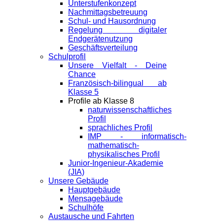
Unterstufenkonzept
Nachmittagsbetreuung
Schul- und Hausordnung
Regelung digitaler
Endgeräte­nutzung
Geschäftsverteilung
Schulprofil
Unsere Vielfalt - Deine
Chance
Französisch-bilingual ab
Klasse 5
Profile ab Klasse 8
naturwissenschaftliches
Profil
sprachliches Profil
IMP - informatisch-
mathematisch-
physikalisches Profil
Junior-Ingenieur-Akademie
(JIA)
Unsere Gebäude
Hauptgebäude
Mensagebäude
Schulhöfe
Austausche und Fahrten