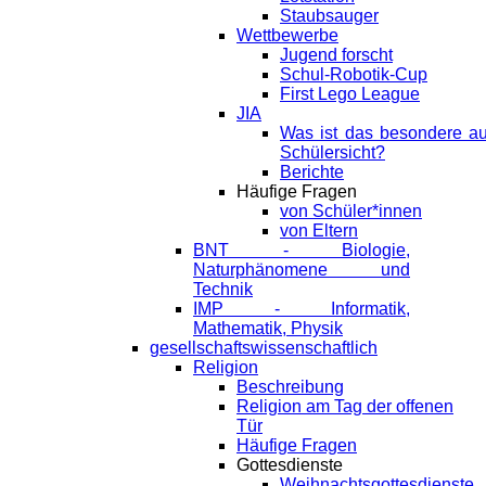
Staubsauger
Wettbewerbe
Jugend forscht
Schul-Robotik-Cup
First Lego League
JIA
Was ist das besondere a
Schülersicht?
Berichte
Häufige Fragen
von Schüler*innen
von Eltern
BNT - Biologie,
Naturphänomene und
Technik
IMP - Informatik,
Mathematik, Physik
gesellschaftswissenschaftlich
Religion
Beschreibung
Religion am Tag der offenen
Tür
Häufige Fragen
Gottesdienste
Weihnachtsgottesdienste