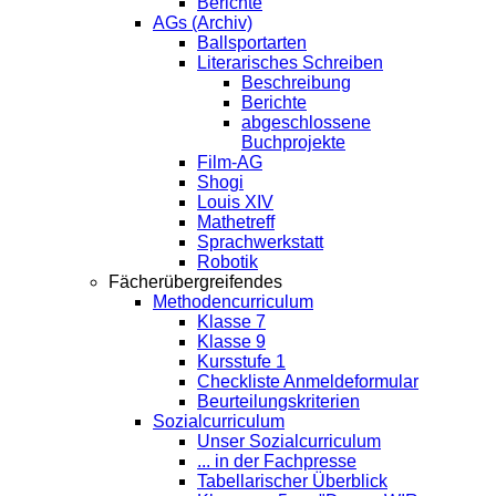
Berichte
AGs (Archiv)
Ballsportarten
Literarisches Schreiben
Beschreibung
Berichte
abgeschlossene
Buchprojekte
Film-AG
Shogi
Louis XIV
Mathetreff
Sprachwerkstatt
Robotik
Fächerübergreifendes
Methodencurriculum
Klasse 7
Klasse 9
Kursstufe 1
Checkliste Anmeldeformular
Beurteilungskriterien
Sozialcurriculum
Unser Sozialcurriculum
... in der Fachpresse
Tabellarischer Überblick