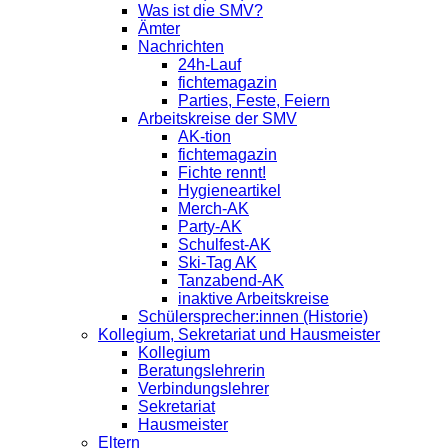
Was ist die SMV?
Ämter
Nachrichten
24h-Lauf
fichtemagazin
Parties, Feste, Feiern
Arbeitskreise der SMV
AK-tion
fichtemagazin
Fichte rennt!
Hygieneartikel
Merch-AK
Party-AK
Schulfest-AK
Ski-Tag AK
Tanzabend-AK
inaktive Arbeitskreise
Schülersprecher:innen (Historie)
Kollegium, Sekretariat und Hausmeister
Kollegium
Beratungslehrerin
Verbindungslehrer
Sekretariat
Hausmeister
Eltern