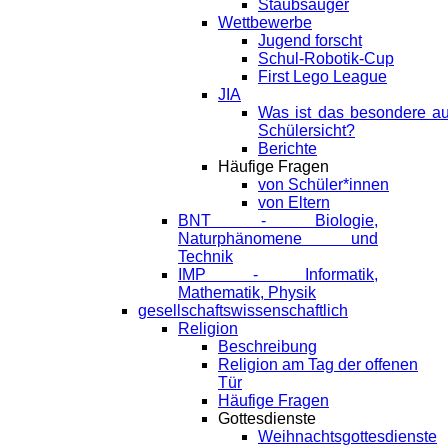
Staubsauger
Wettbewerbe
Jugend forscht
Schul-Robotik-Cup
First Lego League
JIA
Was ist das besondere a
Schülersicht?
Berichte
Häufige Fragen
von Schüler*innen
von Eltern
BNT - Biologie,
Naturphänomene und
Technik
IMP - Informatik,
Mathematik, Physik
gesellschaftswissenschaftlich
Religion
Beschreibung
Religion am Tag der offenen
Tür
Häufige Fragen
Gottesdienste
Weihnachtsgottesdienste