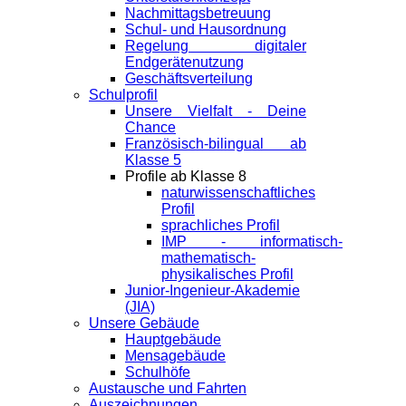
Nachmittagsbetreuung
Schul- und Hausordnung
Regelung digitaler
Endgeräte­nutzung
Geschäftsverteilung
Schulprofil
Unsere Vielfalt - Deine
Chance
Französisch-bilingual ab
Klasse 5
Profile ab Klasse 8
naturwissenschaftliches
Profil
sprachliches Profil
IMP - informatisch-
mathematisch-
physikalisches Profil
Junior-Ingenieur-Akademie
(JIA)
Unsere Gebäude
Hauptgebäude
Mensagebäude
Schulhöfe
Austausche und Fahrten
Auszeichnungen