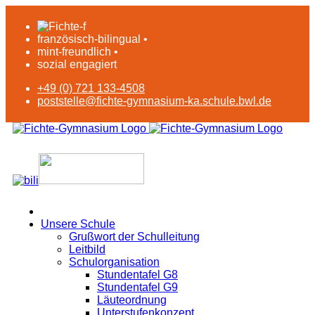
französisch-bilingual •
mint-freundlich •
sozial engagiert
+49 (0) 721 133-4508
poststelle@fichte-gymnasium-ka.schule.bwl.de
Unsere Schule
Grußwort der Schulleitung
Leitbild
Schulorganisation
Stundentafel G8
Stundentafel G9
Läuteordnung
Unterstufenkonzept