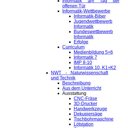
Informatik am Tag der
offenen Tür
Informatik-Wettbewerbe
Informatik-Biber
Jugendwettbewerb
Informatik
Bundeswettbewerb
Informatik
Erfolge
Curriculum
Medienbildung 5+6
Informatik 7
IMP 8-10
Informatik 10, K1+K2
NWT - Naturwissenschaft
und Technik
Beschreibung
Aus dem Unterricht
Ausstattung
CNC-Fräse
3D-Drucker
Handwerkzeuge
Dekupiersäge
Tischbohrmaschine
Lötstation