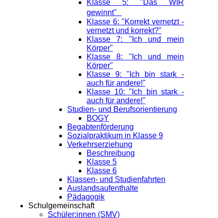
Klasse 5: "Das WIR
gewinnt"
Klasse 6: "Korrekt vernetzt -
vernetzt und korrekt?"
Klasse 7: "Ich und mein
Körper"
Klasse 8: "Ich und mein
Körper"
Klasse 9: "Ich bin stark -
auch für andere!"
Klasse 10: "Ich bin stark -
auch für andere!"
Studien- und Berufsorientierung
BOGY
Begabtenförderung
Sozialpraktikum in Klasse 9
Verkehrserziehung
Beschreibung
Klasse 5
Klasse 6
Klassen- und Studienfahrten
Auslandsaufenthalte
Pädagogik
Schulgemeinschaft
Schüler:innen (SMV)