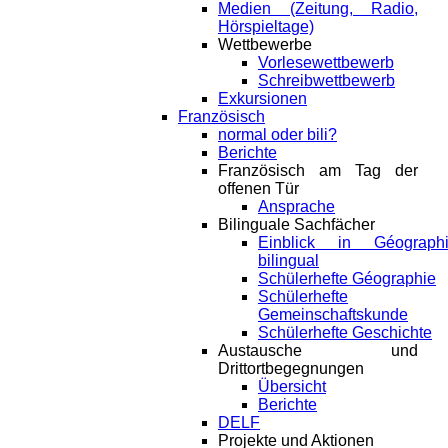
Medien (Zeitung, Radio,
Hörspieltage)
Wettbewerbe
Vorlesewettbewerb
Schreibwettbewerb
Exkursionen
Französisch
normal oder bili?
Berichte
Französisch am Tag der
offenen Tür
Ansprache
Bilinguale Sachfächer
Einblick in Géograph
bilingual
Schülerhefte Géographie
Schülerhefte
Gemeinschaftskunde
Schülerhefte Geschichte
Austausche und
Drittortbegegnungen
Übersicht
Berichte
DELF
Projekte und Aktionen