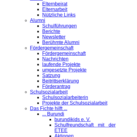
Elternbeirat
Elternarbeit
Nützliche Links
Alumni
Schulführungen
Berichte
Newsletter
Berühmte Alumni
Förder­gemeinschaft
Fördergemeinschaft
Nachrichten
laufende Projekte
umgesetzte Projekte
Satzung
Beitrittserklärung
Förderantrag
Schul­sozialarbeit
Schulsozialarbeiterin
Projekte der Schulsozialarbeit
Das Fichte hilft ...
... Burundi
burundikids e. V.
Schulfreundschaft mit der
ETEE
Aktionen