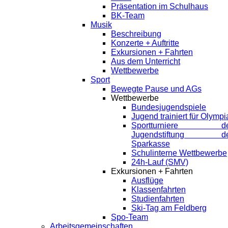
Präsentation im Schulhaus
BK-Team
Musik
Beschreibung
Konzerte + Auftritte
Exkursionen + Fahrten
Aus dem Unterricht
Wettbewerbe
Sport
Bewegte Pause und AGs
Wettbewerbe
Bundesjugendspiele
Jugend trainiert für Olympi
Sportturniere de
Jugendstiftung de
Sparkasse
Schulinterne Wettbewerbe
24h-Lauf (SMV)
Exkursionen + Fahrten
Ausflüge
Klassenfahrten
Studienfahrten
Ski-Tag am Feldberg
Spo-Team
Arbeitsgemeinschaften