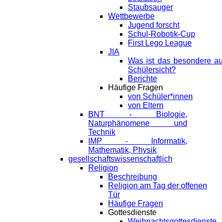
Staubsauger
Wettbewerbe
Jugend forscht
Schul-Robotik-Cup
First Lego League
JIA
Was ist das besondere a
Schülersicht?
Berichte
Häufige Fragen
von Schüler*innen
von Eltern
BNT - Biologie,
Naturphänomene und
Technik
IMP - Informatik,
Mathematik, Physik
gesellschaftswissenschaftlich
Religion
Beschreibung
Religion am Tag der offenen
Tür
Häufige Fragen
Gottesdienste
Weihnachtsgottesdienste