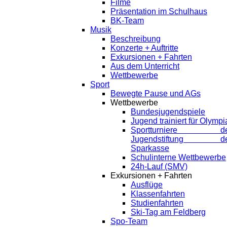
Filme
Präsentation im Schulhaus
BK-Team
Musik
Beschreibung
Konzerte + Auftritte
Exkursionen + Fahrten
Aus dem Unterricht
Wettbewerbe
Sport
Bewegte Pause und AGs
Wettbewerbe
Bundesjugendspiele
Jugend trainiert für Olympi
Sportturniere de
Jugendstiftung de
Sparkasse
Schulinterne Wettbewerbe
24h-Lauf (SMV)
Exkursionen + Fahrten
Ausflüge
Klassenfahrten
Studienfahrten
Ski-Tag am Feldberg
Spo-Team