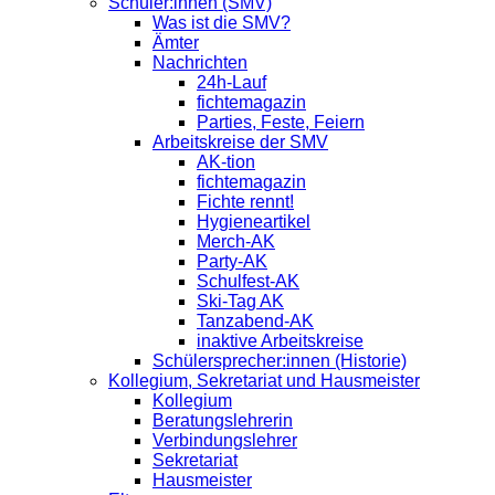
Schüler:innen (SMV)
Was ist die SMV?
Ämter
Nachrichten
24h-Lauf
fichtemagazin
Parties, Feste, Feiern
Arbeitskreise der SMV
AK-tion
fichtemagazin
Fichte rennt!
Hygieneartikel
Merch-AK
Party-AK
Schulfest-AK
Ski-Tag AK
Tanzabend-AK
inaktive Arbeitskreise
Schülersprecher:innen (Historie)
Kollegium, Sekretariat und Hausmeister
Kollegium
Beratungslehrerin
Verbindungslehrer
Sekretariat
Hausmeister