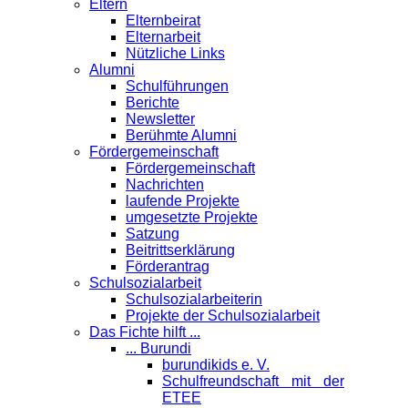
Eltern
Elternbeirat
Elternarbeit
Nützliche Links
Alumni
Schulführungen
Berichte
Newsletter
Berühmte Alumni
Förder­gemeinschaft
Fördergemeinschaft
Nachrichten
laufende Projekte
umgesetzte Projekte
Satzung
Beitrittserklärung
Förderantrag
Schul­sozialarbeit
Schulsozialarbeiterin
Projekte der Schulsozialarbeit
Das Fichte hilft ...
... Burundi
burundikids e. V.
Schulfreundschaft mit der
ETEE