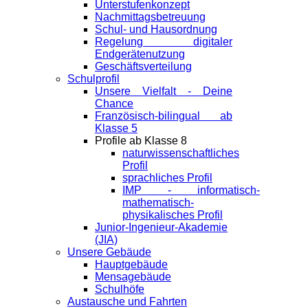
Unterstufenkonzept
Nachmittagsbetreuung
Schul- und Hausordnung
Regelung digitaler
Endgeräte­nutzung
Geschäftsverteilung
Schulprofil
Unsere Vielfalt - Deine
Chance
Französisch-bilingual ab
Klasse 5
Profile ab Klasse 8
naturwissenschaftliches
Profil
sprachliches Profil
IMP - informatisch-
mathematisch-
physikalisches Profil
Junior-Ingenieur-Akademie
(JIA)
Unsere Gebäude
Hauptgebäude
Mensagebäude
Schulhöfe
Austausche und Fahrten