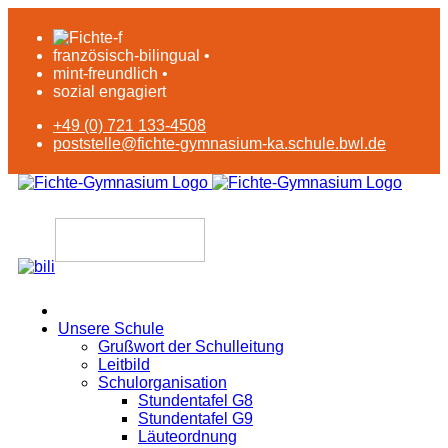
französisch-bilingual •
mint-freundlich •
sozial engagiert
+49 (0) 721 133-4508
poststelle@fichte-gymnasium-ka.schule.bwl.de
Unsere Schule
Grußwort der Schulleitung
Leitbild
Schulorganisation
Stundentafel G8
Stundentafel G9
Läuteordnung