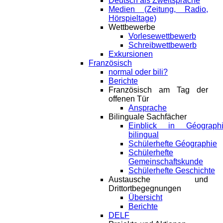
Deutsch als Zweitsprache
Medien (Zeitung, Radio,
Hörspieltage)
Wettbewerbe
Vorlesewettbewerb
Schreibwettbewerb
Exkursionen
Französisch
normal oder bili?
Berichte
Französisch am Tag der
offenen Tür
Ansprache
Bilinguale Sachfächer
Einblick in Géograph
bilingual
Schülerhefte Géographie
Schülerhefte
Gemeinschaftskunde
Schülerhefte Geschichte
Austausche und
Drittortbegegnungen
Übersicht
Berichte
DELF