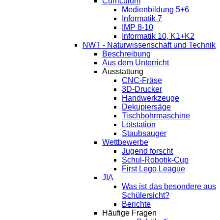
Curriculum
Medienbildung 5+6
Informatik 7
IMP 8-10
Informatik 10, K1+K2
NWT - Naturwissenschaft und Technik
Beschreibung
Aus dem Unterricht
Ausstattung
CNC-Fräse
3D-Drucker
Handwerkzeuge
Dekupiersäge
Tischbohrmaschine
Lötstation
Staubsauger
Wettbewerbe
Jugend forscht
Schul-Robotik-Cup
First Lego League
JIA
Was ist das besondere aus
Schülersicht?
Berichte
Häufige Fragen