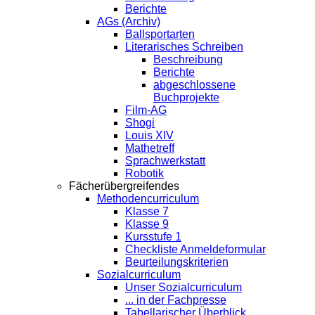
Berichte
AGs (Archiv)
Ballsportarten
Literarisches Schreiben
Beschreibung
Berichte
abgeschlossene
Buchprojekte
Film-AG
Shogi
Louis XIV
Mathetreff
Sprachwerkstatt
Robotik
Fächerübergreifendes
Methodencurriculum
Klasse 7
Klasse 9
Kursstufe 1
Checkliste Anmeldeformular
Beurteilungskriterien
Sozialcurriculum
Unser Sozialcurriculum
... in der Fachpresse
Tabellarischer Überblick