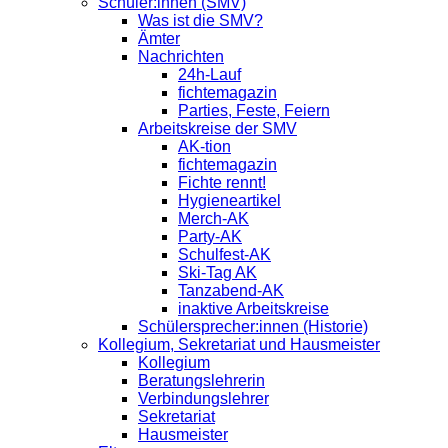
Schüler:innen (SMV)
Was ist die SMV?
Ämter
Nachrichten
24h-Lauf
fichtemagazin
Parties, Feste, Feiern
Arbeitskreise der SMV
AK-tion
fichtemagazin
Fichte rennt!
Hygieneartikel
Merch-AK
Party-AK
Schulfest-AK
Ski-Tag AK
Tanzabend-AK
inaktive Arbeitskreise
Schülersprecher:innen (Historie)
Kollegium, Sekretariat und Hausmeister
Kollegium
Beratungslehrerin
Verbindungslehrer
Sekretariat
Hausmeister