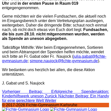
Uhr
und
in der ersten Pause in Raum 019
entgegengenommen.
Gerne möchten wir die vielen Fundsachen, die aktuell noch
im Eingangsbereich unter dem Vertretungsplan ausliegen,
weitergeben. Daher die dringende Bitte: schaut noch einmal
nach, ob nicht doch etwas von Euch dort liegt.
Fundsachen,
die bis zum 28.10. nicht mitgenommen wurden, werden
als Spende an uneson abgegeben.
Tatkräftige Mithilfe: Wer beim Entgegennehmen, Sortieren
und beim Abtransport der Spenden helfen möchte, wendet
sich bitte an Fr. Gabat oder Fr. Naujock (
julia.gabat@fichte-
gymnasium.de
;
simone.naujock@fichte-gymnasium.de
).
Wir bedanken uns herzlich bei allen, die diese Aktion
unterstützen.
J. Gabat und S. Naujock
Vorheriger Beitrag: Erfolgreiche Spendenaktion:
Kinderhilfswerk uneson
Zurück
Nächster Beitrag: Ein Handy
für eine gerechtere Welt
Weiter
© 2017-2026 Fichte-Gymnasium Karlsruhe