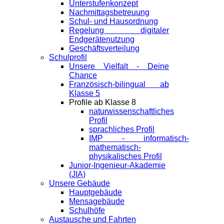
Unterstufenkonzept
Nachmittagsbetreuung
Schul- und Hausordnung
Regelung digitaler
Endgeräte­nutzung
Geschäftsverteilung
Schulprofil
Unsere Vielfalt - Deine
Chance
Französisch-bilingual ab
Klasse 5
Profile ab Klasse 8
naturwissenschaftliches
Profil
sprachliches Profil
IMP - informatisch-
mathematisch-
physikalisches Profil
Junior-Ingenieur-Akademie
(JIA)
Unsere Gebäude
Hauptgebäude
Mensagebäude
Schulhöfe
Austausche und Fahrten