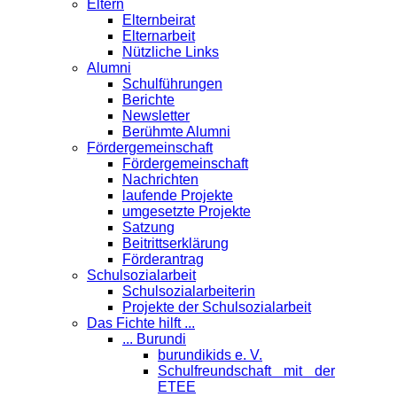
Eltern
Elternbeirat
Elternarbeit
Nützliche Links
Alumni
Schulführungen
Berichte
Newsletter
Berühmte Alumni
Förder­gemeinschaft
Fördergemeinschaft
Nachrichten
laufende Projekte
umgesetzte Projekte
Satzung
Beitrittserklärung
Förderantrag
Schul­sozialarbeit
Schulsozialarbeiterin
Projekte der Schulsozialarbeit
Das Fichte hilft ...
... Burundi
burundikids e. V.
Schulfreundschaft mit der
ETEE