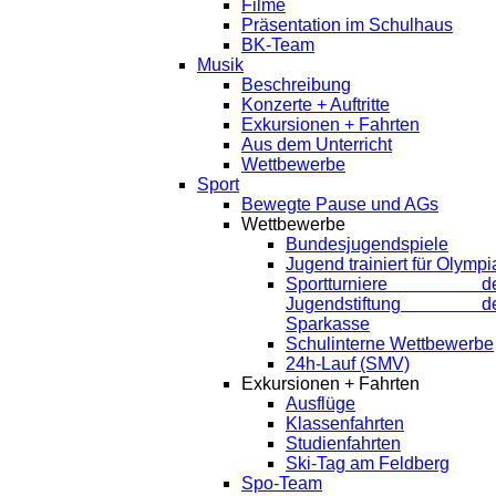
Filme
Präsentation im Schulhaus
BK-Team
Musik
Beschreibung
Konzerte + Auftritte
Exkursionen + Fahrten
Aus dem Unterricht
Wettbewerbe
Sport
Bewegte Pause und AGs
Wettbewerbe
Bundesjugendspiele
Jugend trainiert für Olympi
Sportturniere de
Jugendstiftung de
Sparkasse
Schulinterne Wettbewerbe
24h-Lauf (SMV)
Exkursionen + Fahrten
Ausflüge
Klassenfahrten
Studienfahrten
Ski-Tag am Feldberg
Spo-Team