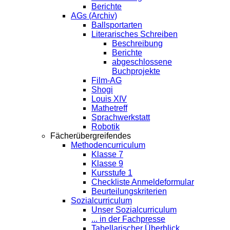
Berichte
AGs (Archiv)
Ballsportarten
Literarisches Schreiben
Beschreibung
Berichte
abgeschlossene
Buchprojekte
Film-AG
Shogi
Louis XIV
Mathetreff
Sprachwerkstatt
Robotik
Fächerübergreifendes
Methodencurriculum
Klasse 7
Klasse 9
Kursstufe 1
Checkliste Anmeldeformular
Beurteilungskriterien
Sozialcurriculum
Unser Sozialcurriculum
... in der Fachpresse
Tabellarischer Überblick