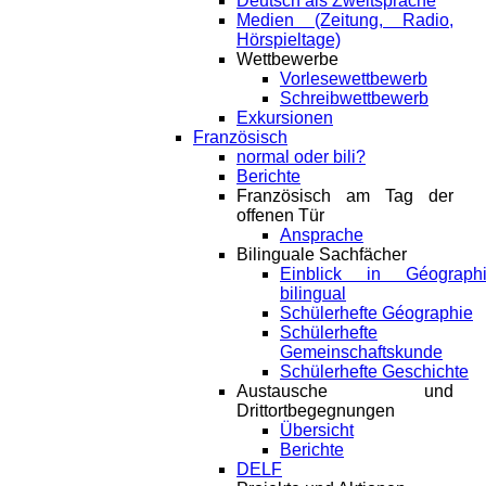
Deutsch als Zweitsprache
Medien (Zeitung, Radio,
Hörspieltage)
Wettbewerbe
Vorlesewettbewerb
Schreibwettbewerb
Exkursionen
Französisch
normal oder bili?
Berichte
Französisch am Tag der
offenen Tür
Ansprache
Bilinguale Sachfächer
Einblick in Géograph
bilingual
Schülerhefte Géographie
Schülerhefte
Gemeinschaftskunde
Schülerhefte Geschichte
Austausche und
Drittortbegegnungen
Übersicht
Berichte
DELF