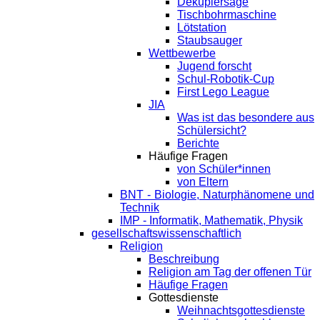
Dekupiersäge
Tischbohrmaschine
Lötstation
Staubsauger
Wettbewerbe
Jugend forscht
Schul-Robotik-Cup
First Lego League
JIA
Was ist das besondere aus
Schülersicht?
Berichte
Häufige Fragen
von Schüler*innen
von Eltern
BNT - Biologie, Naturphänomene und
Technik
IMP - Informatik, Mathematik, Physik
gesellschaftswissenschaftlich
Religion
Beschreibung
Religion am Tag der offenen Tür
Häufige Fragen
Gottesdienste
Weihnachtsgottesdienste