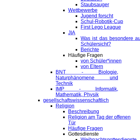
Staubsauger
Wettbewerbe
Jugend forscht
Schul-Robotik-Cup
First Lego League
JIA
Was ist das besondere a
Schülersicht?
Berichte
Häufige Fragen
von Schüler*innen
von Eltern
BNT - Biologie,
Naturphänomene und
Technik
IMP - Informatik,
Mathematik, Physik
gesellschaftswissenschaftlich
Religion
Beschreibung
Religion am Tag der offenen
Tür
Häufige Fragen
Gottesdienste
Weihnachtsgottesdienste