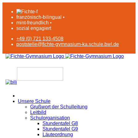
französisch-bilingual •
mint-freundlich •
sozial engagiert
+49 (0) 721 133-4508
poststelle@fichte-gymnasium-ka.schule.bwl.de
Unsere Schule
Grußwort der Schulleitung
Leitbild
Schulorganisation
Stundentafel G8
Stundentafel G9
Läuteordnung