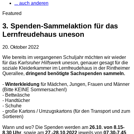
... auch anderen
Featured
3. Spenden-Sammelaktion für das
Lernfreudehaus uneson
20. Oktober 2022
Wie bereits im vergangenen Schuljahr möchten wir wieder
für das
Karlsruher Hilfswerk uneson
, genauer gesagt für die
soziale Kleiderkammer im Lernfreudehaus in der Rintheimer
Querallee,
dringend benötigte Sachspenden sammeln.
-
Winterkleidung
für Mädchen, Jungen, Frauen und Männer
(Bitte KEINE Sommersachen!)
- Bettwäsche
- Handtücher
- Schuhe
- große Kartons / Umzugskartons (für den Transport und zum
Sortieren)
Wann und wo? Die Spenden werden am
26.10. von 8.15-
8.30 Uhr
, sowie am
27.-28.10.2022
jeweils von
07.30-7.45