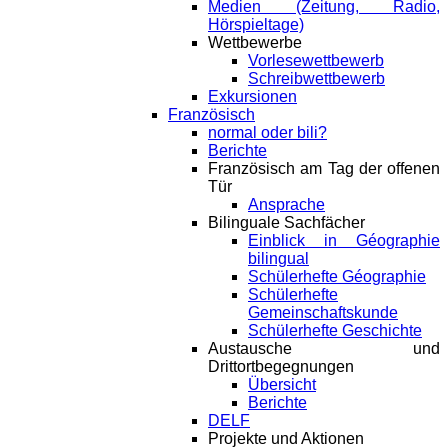
Medien (Zeitung, Radio,
Hörspieltage)
Wettbewerbe
Vorlesewettbewerb
Schreibwettbewerb
Exkursionen
Französisch
normal oder bili?
Berichte
Französisch am Tag der offenen
Tür
Ansprache
Bilinguale Sachfächer
Einblick in Géographie
bilingual
Schülerhefte Géographie
Schülerhefte
Gemeinschaftskunde
Schülerhefte Geschichte
Austausche und
Drittortbegegnungen
Übersicht
Berichte
DELF
Projekte und Aktionen