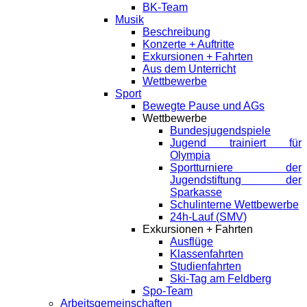
BK-Team
Musik
Beschreibung
Konzerte + Auftritte
Exkursionen + Fahrten
Aus dem Unterricht
Wettbewerbe
Sport
Bewegte Pause und AGs
Wettbewerbe
Bundesjugendspiele
Jugend trainiert für
Olympia
Sportturniere der
Jugendstiftung der
Sparkasse
Schulinterne Wettbewerbe
24h-Lauf (SMV)
Exkursionen + Fahrten
Ausflüge
Klassenfahrten
Studienfahrten
Ski-Tag am Feldberg
Spo-Team
Arbeitsgemeinschaften