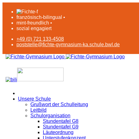
französisch-bilingual •
mint-freundlich •
sozial engagiert
+49 (0) 721 133-4508
poststelle@fichte-gymnasium-ka.schule.bwl.de
Unsere Schule
Grußwort der Schulleitung
Leitbild
Schulorganisation
Stundentafel G8
Stundentafel G9
Läuteordnung
Unterstufenkonzept