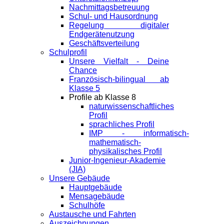
Nachmittagsbetreuung
Schul- und Hausordnung
Regelung digitaler
Endgeräte­nutzung
Geschäftsverteilung
Schulprofil
Unsere Vielfalt - Deine
Chance
Französisch-bilingual ab
Klasse 5
Profile ab Klasse 8
naturwissenschaftliches
Profil
sprachliches Profil
IMP - informatisch-
mathematisch-
physikalisches Profil
Junior-Ingenieur-Akademie
(JIA)
Unsere Gebäude
Hauptgebäude
Mensagebäude
Schulhöfe
Austausche und Fahrten
Auszeichnungen