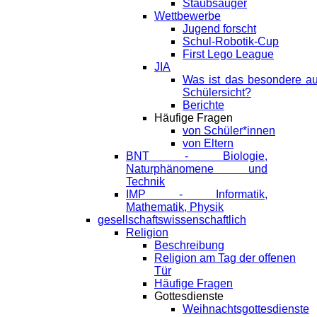
Staubsauger
Wettbewerbe
Jugend forscht
Schul-Robotik-Cup
First Lego League
JIA
Was ist das besondere a
Schülersicht?
Berichte
Häufige Fragen
von Schüler*innen
von Eltern
BNT - Biologie,
Naturphänomene und
Technik
IMP - Informatik,
Mathematik, Physik
gesellschaftswissenschaftlich
Religion
Beschreibung
Religion am Tag der offenen
Tür
Häufige Fragen
Gottesdienste
Weihnachtsgottesdienste