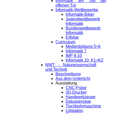
Informatik am Tag der
offenen Tür
Informatik-Wettbewerbe
Informatik-Biber
Jugendwettbewerb
Informatik
Bundeswettbewerb
Informatik
Erfolge
Curriculum
Medienbildung 5+6
Informatik 7
IMP 8-10
Informatik 10, K1+K2
NWT - Naturwissenschaft
und Technik
Beschreibung
Aus dem Unterricht
Ausstattung
CNC-Fräse
3D-Drucker
Handwerkzeuge
Dekupiersäge
Tischbohrmaschine
Lötstation