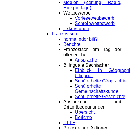
Medien (Zeitung, Radio,
Hörspieltage)
Wettbewerbe
Vorlesewettbewerb
Schreibwettbewerb
Exkursionen
Französisch
normal oder bili?
Berichte
Französisch am Tag der
offenen Tür
Ansprache
Bilinguale Sachfächer
Einblick in Géograph
bilingual
Schülerhefte Géographie
Schülerhefte
Gemeinschaftskunde
Schülerhefte Geschichte
Austausche und
Drittortbegegnungen
Übersicht
Berichte
DELF
Projekte und Aktionen