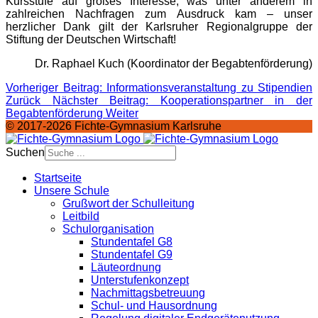
Kursstufe auf großes Interesse, was unter anderem in
zahlreichen Nachfragen zum Ausdruck kam – unser
herzlicher Dank gilt der Karlsruher Regionalgruppe der
Stiftung der Deutschen Wirtschaft!
Dr. Raphael Kuch (Koordinator der Begabtenförderung)
Vorheriger Beitrag: Informationsveranstaltung zu Stipendien
Zurück
Nächster Beitrag: Kooperationspartner in der
Begabtenförderung
Weiter
© 2017-2026 Fichte-Gymnasium Karlsruhe
Suchen
Startseite
Unsere Schule
Grußwort der Schulleitung
Leitbild
Schulorganisation
Stundentafel G8
Stundentafel G9
Läuteordnung
Unterstufenkonzept
Nachmittagsbetreuung
Schul- und Hausordnung