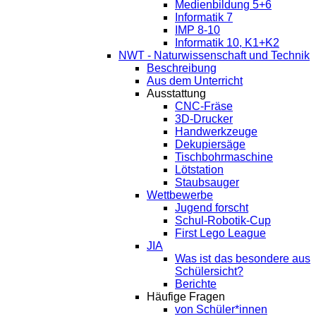
Medienbildung 5+6
Informatik 7
IMP 8-10
Informatik 10, K1+K2
NWT - Naturwissenschaft und Technik
Beschreibung
Aus dem Unterricht
Ausstattung
CNC-Fräse
3D-Drucker
Handwerkzeuge
Dekupiersäge
Tischbohrmaschine
Lötstation
Staubsauger
Wettbewerbe
Jugend forscht
Schul-Robotik-Cup
First Lego League
JIA
Was ist das besondere aus
Schülersicht?
Berichte
Häufige Fragen
von Schüler*innen