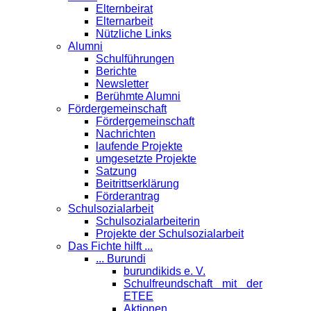
Elternbeirat
Elternarbeit
Nützliche Links
Alumni
Schulführungen
Berichte
Newsletter
Berühmte Alumni
Förder­gemeinschaft
Fördergemeinschaft
Nachrichten
laufende Projekte
umgesetzte Projekte
Satzung
Beitrittserklärung
Förderantrag
Schul­sozialarbeit
Schulsozialarbeiterin
Projekte der Schulsozialarbeit
Das Fichte hilft ...
... Burundi
burundikids e. V.
Schulfreundschaft mit der
ETEE
Aktionen