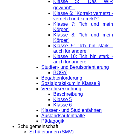
Klasse 5: "Das WIR
gewinnt"
Klasse 6: "Korrekt vernetzt -
vernetzt und korrekt?"
Klasse 7: "Ich und mein
Körper"
Klasse 8: "Ich und mein
Körper"
Klasse 9: "Ich bin stark -
auch für andere!"
Klasse 10: "Ich bin stark -
auch für andere!"
Studien- und Berufsorientierung
BOGY
Begabtenförderung
Sozialpraktikum in Klasse 9
Verkehrserziehung
Beschreibung
Klasse 5
Klasse 6
Klassen- und Studienfahrten
Auslandsaufenthalte
Pädagogik
Schulgemeinschaft
Schüler:innen (SMV)