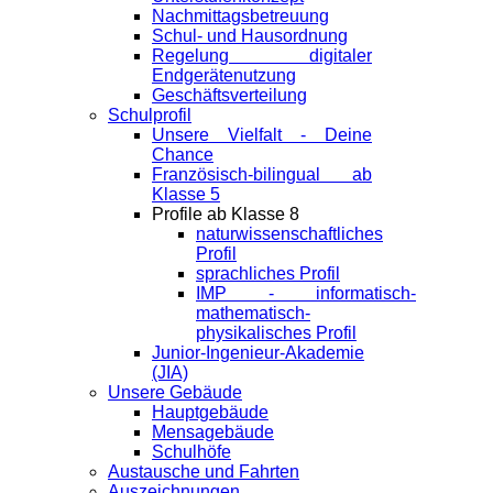
Nachmittagsbetreuung
Schul- und Hausordnung
Regelung digitaler
Endgeräte­nutzung
Geschäftsverteilung
Schulprofil
Unsere Vielfalt - Deine
Chance
Französisch-bilingual ab
Klasse 5
Profile ab Klasse 8
naturwissenschaftliches
Profil
sprachliches Profil
IMP - informatisch-
mathematisch-
physikalisches Profil
Junior-Ingenieur-Akademie
(JIA)
Unsere Gebäude
Hauptgebäude
Mensagebäude
Schulhöfe
Austausche und Fahrten
Auszeichnungen