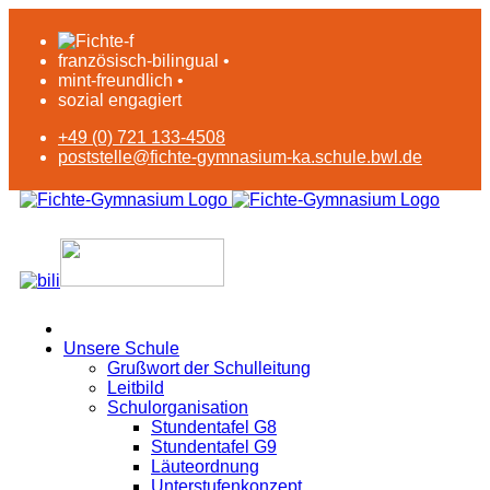
französisch-bilingual •
mint-freundlich •
sozial engagiert
+49 (0) 721 133-4508
poststelle@fichte-gymnasium-ka.schule.bwl.de
Unsere Schule
Grußwort der Schulleitung
Leitbild
Schulorganisation
Stundentafel G8
Stundentafel G9
Läuteordnung
Unterstufenkonzept