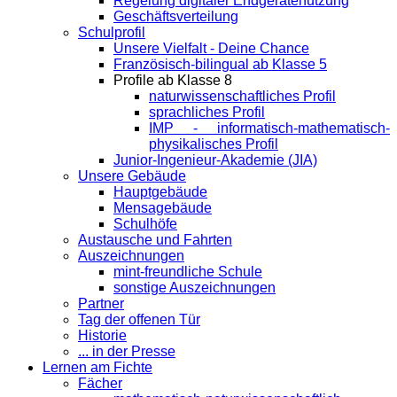
Regelung digitaler Endgeräte­nutzung
Geschäftsverteilung
Schulprofil
Unsere Vielfalt - Deine Chance
Französisch-bilingual ab Klasse 5
Profile ab Klasse 8
naturwissenschaftliches Profil
sprachliches Profil
IMP - informatisch-mathematisch-
physikalisches Profil
Junior-Ingenieur-Akademie (JIA)
Unsere Gebäude
Hauptgebäude
Mensagebäude
Schulhöfe
Austausche und Fahrten
Auszeichnungen
mint-freundliche Schule
sonstige Auszeichnungen
Partner
Tag der offenen Tür
Historie
... in der Presse
Lernen am Fichte
Fächer