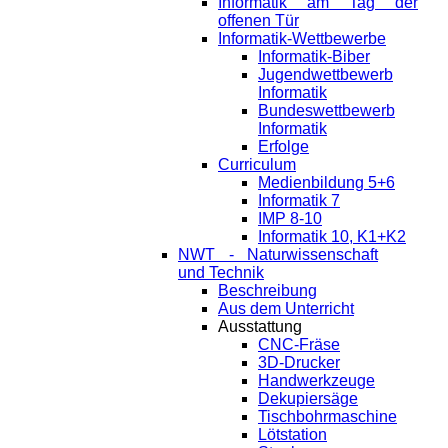
Informatik am Tag der
offenen Tür
Informatik-Wettbewerbe
Informatik-Biber
Jugendwettbewerb
Informatik
Bundeswettbewerb
Informatik
Erfolge
Curriculum
Medienbildung 5+6
Informatik 7
IMP 8-10
Informatik 10, K1+K2
NWT - Naturwissenschaft
und Technik
Beschreibung
Aus dem Unterricht
Ausstattung
CNC-Fräse
3D-Drucker
Handwerkzeuge
Dekupiersäge
Tischbohrmaschine
Lötstation