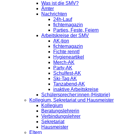
Was ist die SMV?
Ämter
Nachrichten
24h-Lauf
fichtemagazin
Parties, Feste, Feiern
Arbeitskreise der SMV
AK-tion
fichtemagazin
Fichte rennt!
Hygieneartikel
Merch-AK
Party-AK
Schulfest-AK
Ski-Tag AK
Tanzabend-AK
inaktive Arbeitskreise
Schülersprecher:innen (Historie)
Kollegium, Sekretariat und Hausmeister
Kollegium
Beratungslehrerin
Verbindungslehrer
Sekretariat
Hausmeister
Eltern