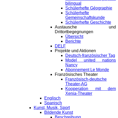
bilingual
Schülerhefte Géographie
Schülerhefte
Gemeinschaftskunde
Schülerhefte Geschichte
Austausche und
Drittortbegegnungen
Übersicht
Berichte
DELF
Projekte und Aktionen
Deutsch-französischer Tag
Model united nations
Nancy
Abonnement Le Monde
Französisches Theater
Französisch-deutsche
Theater-AG
Kooperation mit dem
Xenia-Theater
Englisch
Spanisch
Kunst, Musik, Sport
Bildende Kunst
Beschreibung