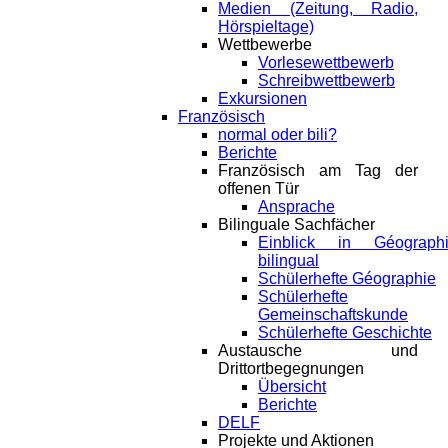
Medien (Zeitung, Radio,
Hörspieltage)
Wettbewerbe
Vorlesewettbewerb
Schreibwettbewerb
Exkursionen
Französisch
normal oder bili?
Berichte
Französisch am Tag der
offenen Tür
Ansprache
Bilinguale Sachfächer
Einblick in Géograph
bilingual
Schülerhefte Géographie
Schülerhefte
Gemeinschaftskunde
Schülerhefte Geschichte
Austausche und
Drittortbegegnungen
Übersicht
Berichte
DELF
Projekte und Aktionen