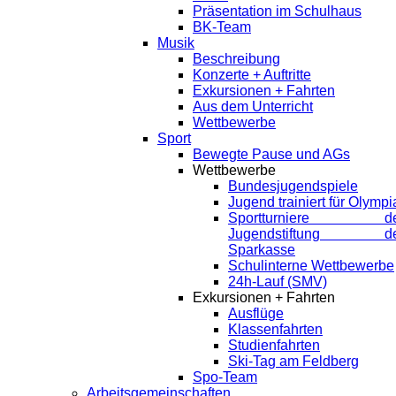
Präsentation im Schulhaus
BK-Team
Musik
Beschreibung
Konzerte + Auftritte
Exkursionen + Fahrten
Aus dem Unterricht
Wettbewerbe
Sport
Bewegte Pause und AGs
Wettbewerbe
Bundesjugendspiele
Jugend trainiert für Olympi
Sportturniere de
Jugendstiftung de
Sparkasse
Schulinterne Wettbewerbe
24h-Lauf (SMV)
Exkursionen + Fahrten
Ausflüge
Klassenfahrten
Studienfahrten
Ski-Tag am Feldberg
Spo-Team
Arbeitsgemeinschaften