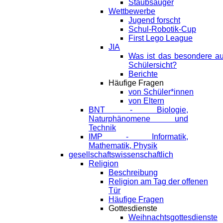
Staubsauger
Wettbewerbe
Jugend forscht
Schul-Robotik-Cup
First Lego League
JIA
Was ist das besondere a
Schülersicht?
Berichte
Häufige Fragen
von Schüler*innen
von Eltern
BNT - Biologie,
Naturphänomene und
Technik
IMP - Informatik,
Mathematik, Physik
gesellschaftswissenschaftlich
Religion
Beschreibung
Religion am Tag der offenen
Tür
Häufige Fragen
Gottesdienste
Weihnachtsgottesdienste