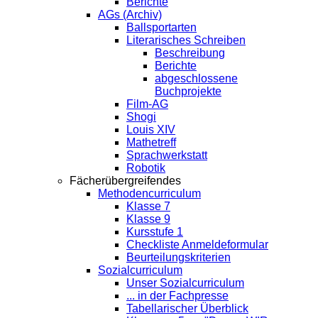
Berichte
AGs (Archiv)
Ballsportarten
Literarisches Schreiben
Beschreibung
Berichte
abgeschlossene
Buchprojekte
Film-AG
Shogi
Louis XIV
Mathetreff
Sprachwerkstatt
Robotik
Fächerübergreifendes
Methodencurriculum
Klasse 7
Klasse 9
Kursstufe 1
Checkliste Anmeldeformular
Beurteilungskriterien
Sozialcurriculum
Unser Sozialcurriculum
... in der Fachpresse
Tabellarischer Überblick