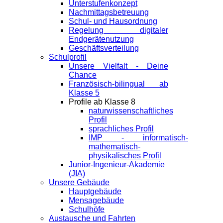
Unterstufenkonzept
Nachmittagsbetreuung
Schul- und Hausordnung
Regelung digitaler
Endgeräte­nutzung
Geschäftsverteilung
Schulprofil
Unsere Vielfalt - Deine
Chance
Französisch-bilingual ab
Klasse 5
Profile ab Klasse 8
naturwissenschaftliches
Profil
sprachliches Profil
IMP - informatisch-
mathematisch-
physikalisches Profil
Junior-Ingenieur-Akademie
(JIA)
Unsere Gebäude
Hauptgebäude
Mensagebäude
Schulhöfe
Austausche und Fahrten