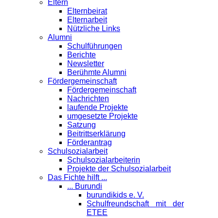
Eltern
Elternbeirat
Elternarbeit
Nützliche Links
Alumni
Schulführungen
Berichte
Newsletter
Berühmte Alumni
Förder­gemeinschaft
Fördergemeinschaft
Nachrichten
laufende Projekte
umgesetzte Projekte
Satzung
Beitrittserklärung
Förderantrag
Schul­sozialarbeit
Schulsozialarbeiterin
Projekte der Schulsozialarbeit
Das Fichte hilft ...
... Burundi
burundikids e. V.
Schulfreundschaft mit der
ETEE