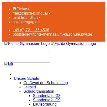
französisch-bilingual •
mint-freundlich •
sozial engagiert
+49 (0) 721 133-4508
poststelle@fichte-gymnasium-ka.schule.bwl.de
Unsere Schule
Grußwort der Schulleitung
Leitbild
Schulorganisation
Stundentafel G8
Stundentafel G9
Läuteordnung