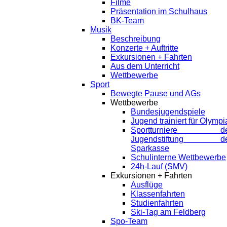
Filme
Präsentation im Schulhaus
BK-Team
Musik
Beschreibung
Konzerte + Auftritte
Exkursionen + Fahrten
Aus dem Unterricht
Wettbewerbe
Sport
Bewegte Pause und AGs
Wettbewerbe
Bundesjugendspiele
Jugend trainiert für Olympi
Sportturniere de
Jugendstiftung de
Sparkasse
Schulinterne Wettbewerbe
24h-Lauf (SMV)
Exkursionen + Fahrten
Ausflüge
Klassenfahrten
Studienfahrten
Ski-Tag am Feldberg
Spo-Team