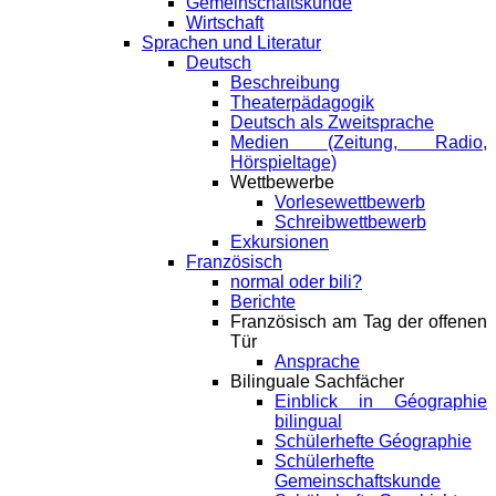
Gemeinschaftskunde
Wirtschaft
Sprachen und Literatur
Deutsch
Beschreibung
Theaterpädagogik
Deutsch als Zweitsprache
Medien (Zeitung, Radio,
Hörspieltage)
Wettbewerbe
Vorlesewettbewerb
Schreibwettbewerb
Exkursionen
Französisch
normal oder bili?
Berichte
Französisch am Tag der offenen
Tür
Ansprache
Bilinguale Sachfächer
Einblick in Géographie
bilingual
Schülerhefte Géographie
Schülerhefte
Gemeinschaftskunde