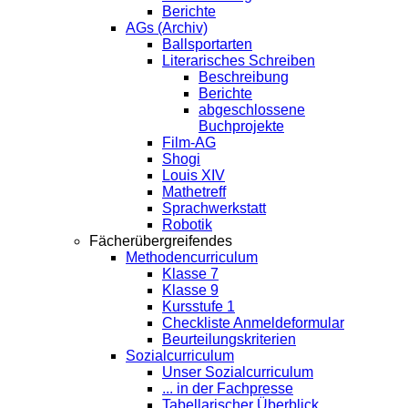
Berichte
AGs (Archiv)
Ballsportarten
Literarisches Schreiben
Beschreibung
Berichte
abgeschlossene
Buchprojekte
Film-AG
Shogi
Louis XIV
Mathetreff
Sprachwerkstatt
Robotik
Fächerübergreifendes
Methodencurriculum
Klasse 7
Klasse 9
Kursstufe 1
Checkliste Anmeldeformular
Beurteilungskriterien
Sozialcurriculum
Unser Sozialcurriculum
... in der Fachpresse
Tabellarischer Überblick