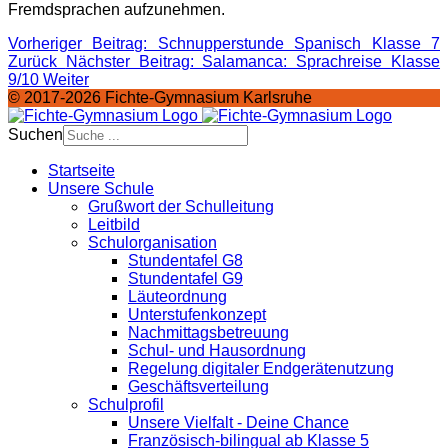
Fremdsprachen aufzunehmen.
Vorheriger Beitrag: Schnupperstunde Spanisch Klasse 7
Zurück
Nächster Beitrag: Salamanca: Sprachreise Klasse
9/10
Weiter
© 2017-2026 Fichte-Gymnasium Karlsruhe
Suchen
Startseite
Unsere Schule
Grußwort der Schulleitung
Leitbild
Schulorganisation
Stundentafel G8
Stundentafel G9
Läuteordnung
Unterstufenkonzept
Nachmittagsbetreuung
Schul- und Hausordnung
Regelung digitaler Endgeräte­nutzung
Geschäftsverteilung
Schulprofil
Unsere Vielfalt - Deine Chance
Französisch-bilingual ab Klasse 5