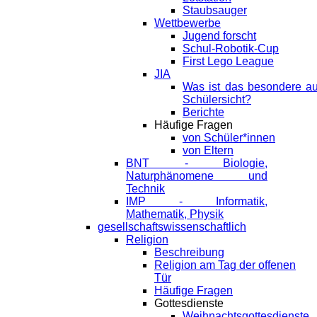
Staubsauger
Wettbewerbe
Jugend forscht
Schul-Robotik-Cup
First Lego League
JIA
Was ist das besondere a
Schülersicht?
Berichte
Häufige Fragen
von Schüler*innen
von Eltern
BNT - Biologie,
Naturphänomene und
Technik
IMP - Informatik,
Mathematik, Physik
gesellschaftswissenschaftlich
Religion
Beschreibung
Religion am Tag der offenen
Tür
Häufige Fragen
Gottesdienste
Weihnachtsgottesdienste