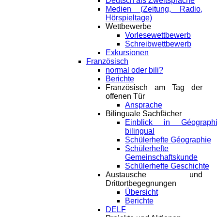
Deutsch als Zweitsprache
Medien (Zeitung, Radio,
Hörspieltage)
Wettbewerbe
Vorlesewettbewerb
Schreibwettbewerb
Exkursionen
Französisch
normal oder bili?
Berichte
Französisch am Tag der
offenen Tür
Ansprache
Bilinguale Sachfächer
Einblick in Géograph
bilingual
Schülerhefte Géographie
Schülerhefte
Gemeinschaftskunde
Schülerhefte Geschichte
Austausche und
Drittortbegegnungen
Übersicht
Berichte
DELF