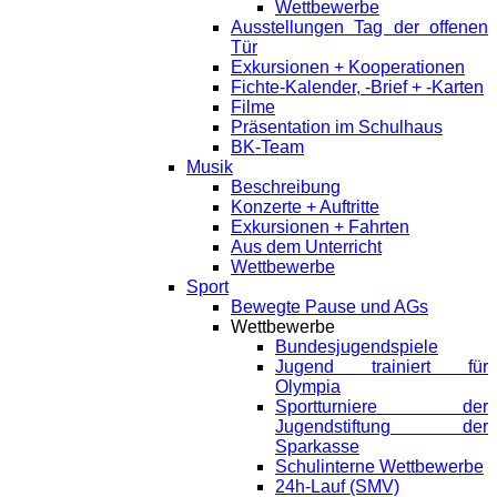
Wettbewerbe
Ausstellungen Tag der offenen
Tür
Exkursionen + Kooperationen
Fichte-Kalender, -Brief + -Karten
Filme
Präsentation im Schulhaus
BK-Team
Musik
Beschreibung
Konzerte + Auftritte
Exkursionen + Fahrten
Aus dem Unterricht
Wettbewerbe
Sport
Bewegte Pause und AGs
Wettbewerbe
Bundesjugendspiele
Jugend trainiert für
Olympia
Sportturniere der
Jugendstiftung der
Sparkasse
Schulinterne Wettbewerbe
24h-Lauf (SMV)