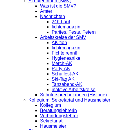
Schüler:innen (SMV)
Was ist die SMV?
Ämter
Nachrichten
24h-Lauf
fichtemagazin
Parties, Feste, Feiern
Arbeitskreise der SMV
AK-tion
fichtemagazin
Fichte rennt!
Hygieneartikel
Merch-AK
Party-AK
Schulfest-AK
Ski-Tag AK
Tanzabend-AK
inaktive Arbeitskreise
Schülersprecher:innen (Historie)
Kollegium, Sekretariat und Hausmeister
Kollegium
Beratungslehrerin
Verbindungslehrer
Sekretariat
Hausmeister