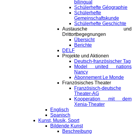
bilingual
Schülerhefte Géographie
Schülerhefte
Gemeinschaftskunde
Schülerhefte Geschichte
Austausche und
Drittortbegegnungen
Übersicht
Berichte
DELF
Projekte und Aktionen
Deutsch-französischer Tag
Model united nations
Nancy
Abonnement Le Monde
Französisches Theater
Französisch-deutsche
Theater-AG
Kooperation mit dem
Xenia-Theater
Englisch
Spanisch
Kunst, Musik, Sport
Bildende Kunst
Beschreibung