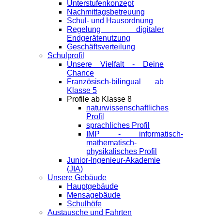
Unterstufenkonzept
Nachmittagsbetreuung
Schul- und Hausordnung
Regelung digitaler
Endgeräte­nutzung
Geschäftsverteilung
Schulprofil
Unsere Vielfalt - Deine
Chance
Französisch-bilingual ab
Klasse 5
Profile ab Klasse 8
naturwissenschaftliches
Profil
sprachliches Profil
IMP - informatisch-
mathematisch-
physikalisches Profil
Junior-Ingenieur-Akademie
(JIA)
Unsere Gebäude
Hauptgebäude
Mensagebäude
Schulhöfe
Austausche und Fahrten