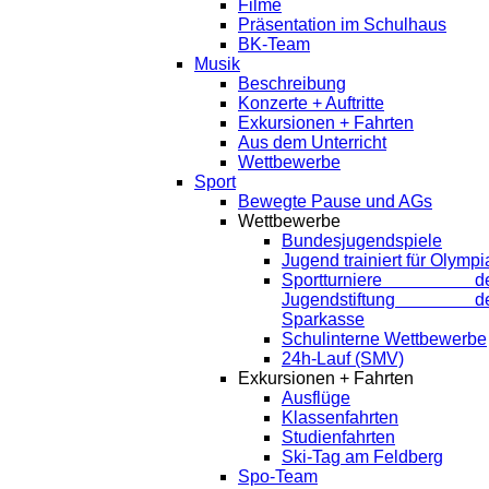
Filme
Präsentation im Schulhaus
BK-Team
Musik
Beschreibung
Konzerte + Auftritte
Exkursionen + Fahrten
Aus dem Unterricht
Wettbewerbe
Sport
Bewegte Pause und AGs
Wettbewerbe
Bundesjugendspiele
Jugend trainiert für Olympi
Sportturniere de
Jugendstiftung de
Sparkasse
Schulinterne Wettbewerbe
24h-Lauf (SMV)
Exkursionen + Fahrten
Ausflüge
Klassenfahrten
Studienfahrten
Ski-Tag am Feldberg
Spo-Team