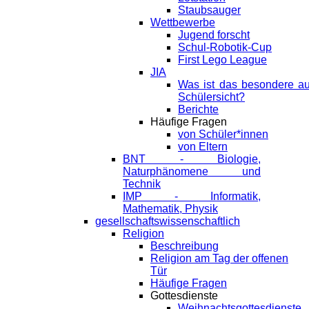
Staubsauger
Wettbewerbe
Jugend forscht
Schul-Robotik-Cup
First Lego League
JIA
Was ist das besondere a
Schülersicht?
Berichte
Häufige Fragen
von Schüler*innen
von Eltern
BNT - Biologie,
Naturphänomene und
Technik
IMP - Informatik,
Mathematik, Physik
gesellschaftswissenschaftlich
Religion
Beschreibung
Religion am Tag der offenen
Tür
Häufige Fragen
Gottesdienste
Weihnachtsgottesdienste