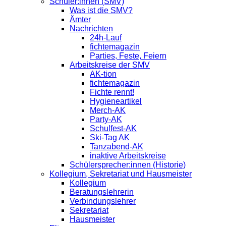
Schüler:innen (SMV)
Was ist die SMV?
Ämter
Nachrichten
24h-Lauf
fichtemagazin
Parties, Feste, Feiern
Arbeitskreise der SMV
AK-tion
fichtemagazin
Fichte rennt!
Hygieneartikel
Merch-AK
Party-AK
Schulfest-AK
Ski-Tag AK
Tanzabend-AK
inaktive Arbeitskreise
Schülersprecher:innen (Historie)
Kollegium, Sekretariat und Hausmeister
Kollegium
Beratungslehrerin
Verbindungslehrer
Sekretariat
Hausmeister