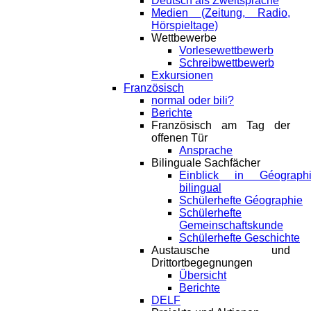
Deutsch als Zweitsprache
Medien (Zeitung, Radio,
Hörspieltage)
Wettbewerbe
Vorlesewettbewerb
Schreibwettbewerb
Exkursionen
Französisch
normal oder bili?
Berichte
Französisch am Tag der
offenen Tür
Ansprache
Bilinguale Sachfächer
Einblick in Géograph
bilingual
Schülerhefte Géographie
Schülerhefte
Gemeinschaftskunde
Schülerhefte Geschichte
Austausche und
Drittortbegegnungen
Übersicht
Berichte
DELF