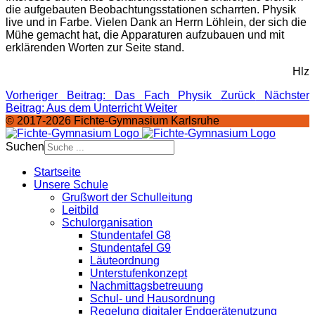
die aufgebauten Beobachtungsstationen scharrten. Physik
live und in Farbe. Vielen Dank an Herrn Löhlein, der sich die
Mühe gemacht hat, die Apparaturen aufzubauen und mit
erklärenden Worten zur Seite stand.
Hlz
Vorheriger Beitrag: Das Fach Physik
Zurück
Nächster
Beitrag: Aus dem Unterricht
Weiter
© 2017-2026 Fichte-Gymnasium Karlsruhe
Suchen
Startseite
Unsere Schule
Grußwort der Schulleitung
Leitbild
Schulorganisation
Stundentafel G8
Stundentafel G9
Läuteordnung
Unterstufenkonzept
Nachmittagsbetreuung
Schul- und Hausordnung
Regelung digitaler Endgeräte­nutzung