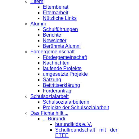
Eltern
Elternbeirat
Elternarbeit
Nützliche Links
Alumni
Schulführungen
Berichte
Newsletter
Berühmte Alumni
Förder­gemeinschaft
Fördergemeinschaft
Nachrichten
laufende Projekte
umgesetzte Projekte
Satzung
Beitrittserklärung
Förderantrag
Schul­sozialarbeit
Schulsozialarbeiterin
Projekte der Schulsozialarbeit
Das Fichte hilft ...
... Burundi
burundikids e. V.
Schulfreundschaft mit der
ETEE