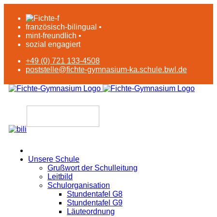
französisch-bilingual •
mint-freundlich •
sozial engagiert
+49 (0) 721 133-4508
poststelle@fichte-gymnasium-ka.schule.bwl.de
Unsere Schule
Grußwort der Schulleitung
Leitbild
Schulorganisation
Stundentafel G8
Stundentafel G9
Läuteordnung