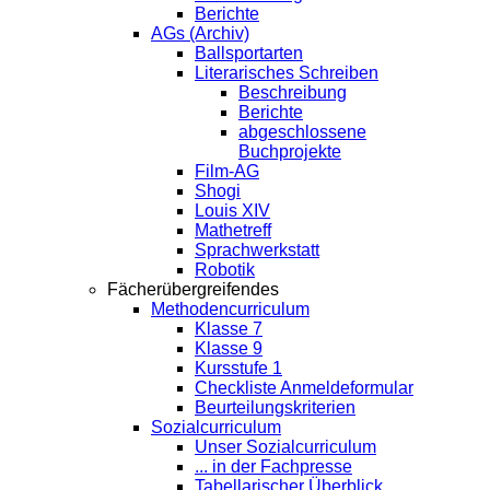
Berichte
AGs (Archiv)
Ballsportarten
Literarisches Schreiben
Beschreibung
Berichte
abgeschlossene
Buchprojekte
Film-AG
Shogi
Louis XIV
Mathetreff
Sprachwerkstatt
Robotik
Fächerübergreifendes
Methodencurriculum
Klasse 7
Klasse 9
Kursstufe 1
Checkliste Anmeldeformular
Beurteilungskriterien
Sozialcurriculum
Unser Sozialcurriculum
... in der Fachpresse
Tabellarischer Überblick