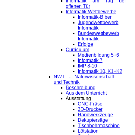
Informatik am Tag der
offenen Tür
Informatik-Wettbewerbe
Informatik-Biber
Jugendwettbewerb
Informatik
Bundeswettbewerb
Informatik
Erfolge
Curriculum
Medienbildung 5+6
Informatik 7
IMP 8-10
Informatik 10, K1+K2
NWT - Naturwissenschaft
und Technik
Beschreibung
Aus dem Unterricht
Ausstattung
CNC-Fräse
3D-Drucker
Handwerkzeuge
Dekupiersäge
Tischbohrmaschine
Lötstation