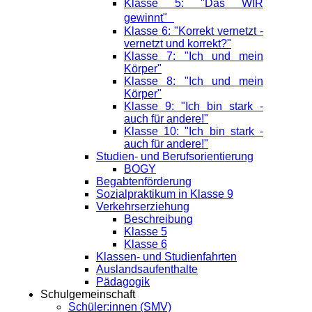
Klasse 5: "Das WIR
gewinnt"
Klasse 6: "Korrekt vernetzt -
vernetzt und korrekt?"
Klasse 7: "Ich und mein
Körper"
Klasse 8: "Ich und mein
Körper"
Klasse 9: "Ich bin stark -
auch für andere!"
Klasse 10: "Ich bin stark -
auch für andere!"
Studien- und Berufsorientierung
BOGY
Begabtenförderung
Sozialpraktikum in Klasse 9
Verkehrserziehung
Beschreibung
Klasse 5
Klasse 6
Klassen- und Studienfahrten
Auslandsaufenthalte
Pädagogik
Schulgemeinschaft
Schüler:innen (SMV)