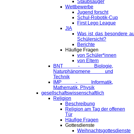
Staubsauger
Wettbewerbe
Jugend forscht
Schul-Robotik-Cup
First Lego League
JIA
Was ist das besondere a
Schülersicht?
Berichte
Häufige Fragen
von Schüler*innen
von Eltern
BNT - Biologie,
Naturphänomene und
Technik
IMP - Informatik,
Mathematik, Physik
gesellschaftswissenschaftlich
Religion
Beschreibung
Religion am Tag der offenen
Tür
Häufige Fragen
Gottesdienste
Weihnachtsgottesdienste