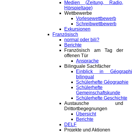
Medien (Zeitung, Radio,
Hörspieltage)
Wettbewerbe
Vorlesewettbewerb
Schreibwettbewerb
Exkursionen
Französisch
normal oder bili?
Berichte
Französisch am Tag der
offenen Tür
Ansprache
Bilinguale Sachfächer
Einblick in Géograph
bilingual
Schülerhefte Géographie
Schülerhefte
Gemeinschaftskunde
Schülerhefte Geschichte
Austausche und
Drittortbegegnungen
Übersicht
Berichte
DELF
Projekte und Aktionen