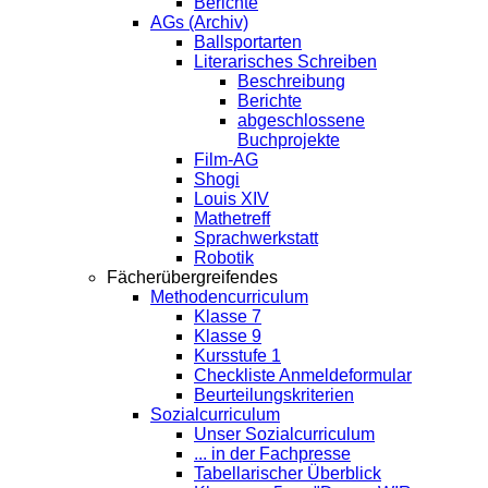
Berichte
AGs (Archiv)
Ballsportarten
Literarisches Schreiben
Beschreibung
Berichte
abgeschlossene
Buchprojekte
Film-AG
Shogi
Louis XIV
Mathetreff
Sprachwerkstatt
Robotik
Fächerübergreifendes
Methodencurriculum
Klasse 7
Klasse 9
Kursstufe 1
Checkliste Anmeldeformular
Beurteilungskriterien
Sozialcurriculum
Unser Sozialcurriculum
... in der Fachpresse
Tabellarischer Überblick