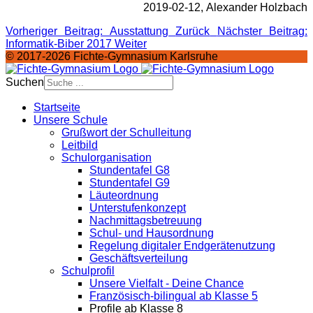
2019-02-12, Alexander Holzbach
Vorheriger Beitrag: Ausstattung
Zurück
Nächster Beitrag:
Informatik-Biber 2017
Weiter
© 2017-2026 Fichte-Gymnasium Karlsruhe
Suchen
Startseite
Unsere Schule
Grußwort der Schulleitung
Leitbild
Schulorganisation
Stundentafel G8
Stundentafel G9
Läuteordnung
Unterstufenkonzept
Nachmittagsbetreuung
Schul- und Hausordnung
Regelung digitaler Endgeräte­nutzung
Geschäftsverteilung
Schulprofil
Unsere Vielfalt - Deine Chance
Französisch-bilingual ab Klasse 5
Profile ab Klasse 8