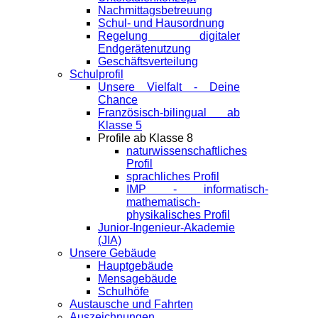
Nachmittagsbetreuung
Schul- und Hausordnung
Regelung digitaler
Endgeräte­nutzung
Geschäftsverteilung
Schulprofil
Unsere Vielfalt - Deine
Chance
Französisch-bilingual ab
Klasse 5
Profile ab Klasse 8
naturwissenschaftliches
Profil
sprachliches Profil
IMP - informatisch-
mathematisch-
physikalisches Profil
Junior-Ingenieur-Akademie
(JIA)
Unsere Gebäude
Hauptgebäude
Mensagebäude
Schulhöfe
Austausche und Fahrten
Auszeichnungen