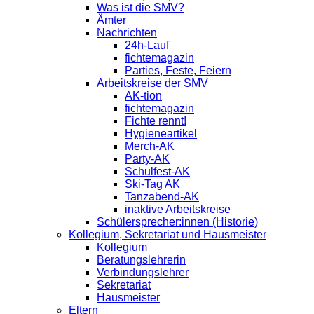
Was ist die SMV?
Ämter
Nachrichten
24h-Lauf
fichtemagazin
Parties, Feste, Feiern
Arbeitskreise der SMV
AK-tion
fichtemagazin
Fichte rennt!
Hygieneartikel
Merch-AK
Party-AK
Schulfest-AK
Ski-Tag AK
Tanzabend-AK
inaktive Arbeitskreise
Schülersprecher:innen (Historie)
Kollegium, Sekretariat und Hausmeister
Kollegium
Beratungslehrerin
Verbindungslehrer
Sekretariat
Hausmeister
Eltern