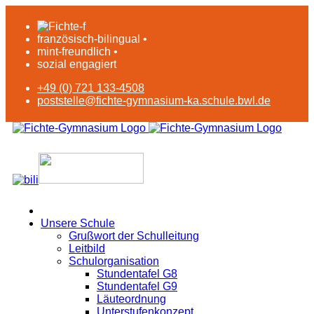
französisch-bilingual •
mint-freundlich •
sozial engagiert
+49 (0) 721 133-4508
poststelle@fichte-gymnasium-ka.schule.bwl.de
Unsere Schule
Grußwort der Schulleitung
Leitbild
Schulorganisation
Stundentafel G8
Stundentafel G9
Läuteordnung
Unterstufenkonzept