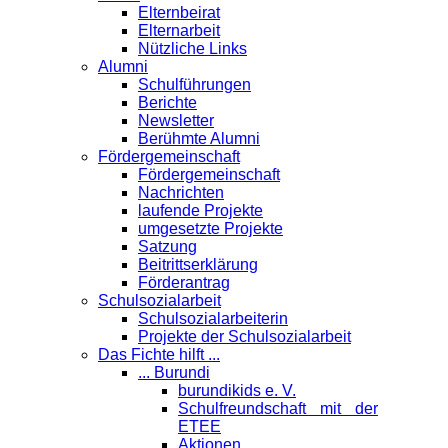
Elternbeirat
Elternarbeit
Nützliche Links
Alumni
Schulführungen
Berichte
Newsletter
Berühmte Alumni
Förder­gemeinschaft
Fördergemeinschaft
Nachrichten
laufende Projekte
umgesetzte Projekte
Satzung
Beitrittserklärung
Förderantrag
Schul­sozialarbeit
Schulsozialarbeiterin
Projekte der Schulsozialarbeit
Das Fichte hilft ...
... Burundi
burundikids e. V.
Schulfreundschaft mit der
ETEE
Aktionen