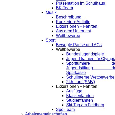
Präsentation im Schulhaus
BK-Team
Musik
Beschreibung
Konzerte + Auftritte
Exkursionen + Fahrten
Aus dem Unterricht
Wettbewerbe
Sport
Bewegte Pause und AGs
Wettbewerbe
Bundesjugendspiele
Jugend trainiert für Olympi
Sportturniere de
Jugendstiftung de
Sparkasse
Schulinterne Wettbewerbe
24h-Lauf (SMV)
Exkursionen + Fahrten
Ausflüge
Klassenfahrten
Studienfahrten
Ski-Tag am Feldberg
Spo-Team
Arbeitsgemeinschaften