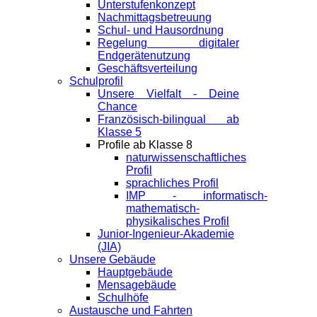
Unterstufenkonzept
Nachmittagsbetreuung
Schul- und Hausordnung
Regelung digitaler
Endgeräte­nutzung
Geschäftsverteilung
Schulprofil
Unsere Vielfalt - Deine
Chance
Französisch-bilingual ab
Klasse 5
Profile ab Klasse 8
naturwissenschaftliches
Profil
sprachliches Profil
IMP - informatisch-
mathematisch-
physikalisches Profil
Junior-Ingenieur-Akademie
(JIA)
Unsere Gebäude
Hauptgebäude
Mensagebäude
Schulhöfe
Austausche und Fahrten