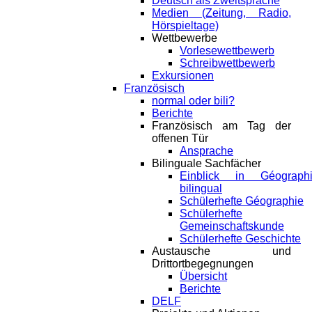
Deutsch als Zweitsprache
Medien (Zeitung, Radio,
Hörspieltage)
Wettbewerbe
Vorlesewettbewerb
Schreibwettbewerb
Exkursionen
Französisch
normal oder bili?
Berichte
Französisch am Tag der
offenen Tür
Ansprache
Bilinguale Sachfächer
Einblick in Géograph
bilingual
Schülerhefte Géographie
Schülerhefte
Gemeinschaftskunde
Schülerhefte Geschichte
Austausche und
Drittortbegegnungen
Übersicht
Berichte
DELF