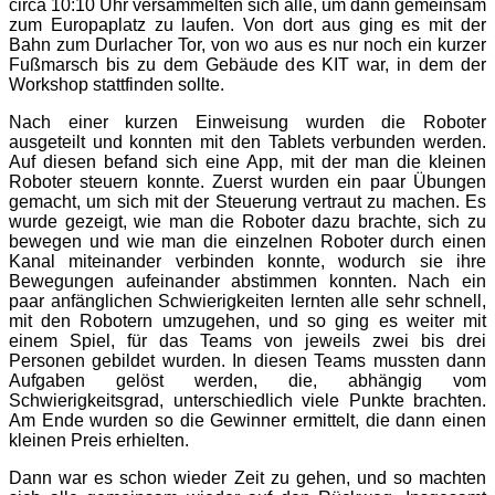
circa 10:10 Uhr versammelten sich alle, um dann gemeinsam
zum Europaplatz zu laufen. Von dort aus ging es mit der
Bahn zum Durlacher Tor, von wo aus es nur noch ein kurzer
Fußmarsch bis zu dem Gebäude des KIT war, in dem der
Workshop stattfinden sollte.
Nach einer kurzen Einweisung wurden die Roboter
ausgeteilt und konnten mit den Tablets verbunden werden.
Auf diesen befand sich eine App, mit der man die kleinen
Roboter steuern konnte. Zuerst wurden ein paar Übungen
gemacht, um sich mit der Steuerung vertraut zu machen. Es
wurde gezeigt, wie man die Roboter dazu brachte, sich zu
bewegen und wie man die einzelnen Roboter durch einen
Kanal miteinander verbinden konnte, wodurch sie ihre
Bewegungen aufeinander abstimmen konnten. Nach ein
paar anfänglichen Schwierigkeiten lernten alle sehr schnell,
mit den Robotern umzugehen, und so ging es weiter mit
einem Spiel, für das Teams von jeweils zwei bis drei
Personen gebildet wurden. In diesen Teams mussten dann
Aufgaben gelöst werden, die, abhängig vom
Schwierigkeitsgrad, unterschiedlich viele Punkte brachten.
Am Ende wurden so die Gewinner ermittelt, die dann einen
kleinen Preis erhielten.
Dann war es schon wieder Zeit zu gehen, und so machten