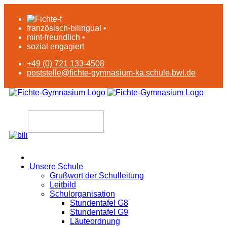
französisch-bilingual •
mint-freundlich •
sozial engagiert
+49 (0) 721 133-4508
poststelle@fichte-gymnasium-ka.schule.bwl.de
Unsere Schule
Grußwort der Schulleitung
Leitbild
Schulorganisation
Stundentafel G8
Stundentafel G9
Läuteordnung