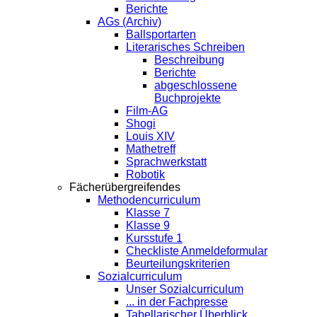
Berichte
AGs (Archiv)
Ballsportarten
Literarisches Schreiben
Beschreibung
Berichte
abgeschlossene
Buchprojekte
Film-AG
Shogi
Louis XIV
Mathetreff
Sprachwerkstatt
Robotik
Fächerübergreifendes
Methodencurriculum
Klasse 7
Klasse 9
Kursstufe 1
Checkliste Anmeldeformular
Beurteilungskriterien
Sozialcurriculum
Unser Sozialcurriculum
... in der Fachpresse
Tabellarischer Überblick