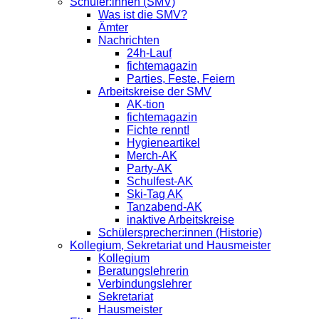
Schüler:innen (SMV)
Was ist die SMV?
Ämter
Nachrichten
24h-Lauf
fichtemagazin
Parties, Feste, Feiern
Arbeitskreise der SMV
AK-tion
fichtemagazin
Fichte rennt!
Hygieneartikel
Merch-AK
Party-AK
Schulfest-AK
Ski-Tag AK
Tanzabend-AK
inaktive Arbeitskreise
Schülersprecher:innen (Historie)
Kollegium, Sekretariat und Hausmeister
Kollegium
Beratungslehrerin
Verbindungslehrer
Sekretariat
Hausmeister