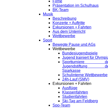
Filme
Präsentation im Schulhaus
BK-Team
Musik
Beschreibung
Konzerte + Auftritte
Exkursionen + Fahrten
Aus dem Unterricht
Wettbewerbe
Sport
Bewegte Pause und AGs
Wettbewerbe
Bundesjugendspiele
Jugend trainiert für Olympi
Sportturniere de
Jugendstiftung de
Sparkasse
Schulinterne Wettbewerbe
24h-Lauf (SMV)
Exkursionen + Fahrten
Ausflüge
Klassenfahrten
Studienfahrten
Ski-Tag am Feldberg
Spo-Team