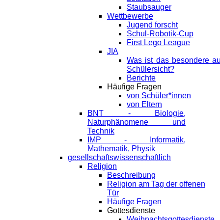
Staubsauger
Wettbewerbe
Jugend forscht
Schul-Robotik-Cup
First Lego League
JIA
Was ist das besondere a
Schülersicht?
Berichte
Häufige Fragen
von Schüler*innen
von Eltern
BNT - Biologie,
Naturphänomene und
Technik
IMP - Informatik,
Mathematik, Physik
gesellschaftswissenschaftlich
Religion
Beschreibung
Religion am Tag der offenen
Tür
Häufige Fragen
Gottesdienste
Weihnachtsgottesdienste