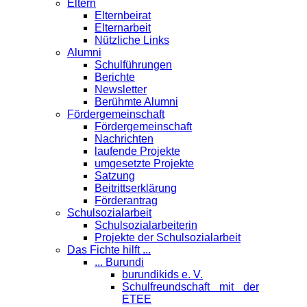
Eltern
Elternbeirat
Elternarbeit
Nützliche Links
Alumni
Schulführungen
Berichte
Newsletter
Berühmte Alumni
Förder­gemeinschaft
Fördergemeinschaft
Nachrichten
laufende Projekte
umgesetzte Projekte
Satzung
Beitrittserklärung
Förderantrag
Schul­sozialarbeit
Schulsozialarbeiterin
Projekte der Schulsozialarbeit
Das Fichte hilft ...
... Burundi
burundikids e. V.
Schulfreundschaft mit der
ETEE