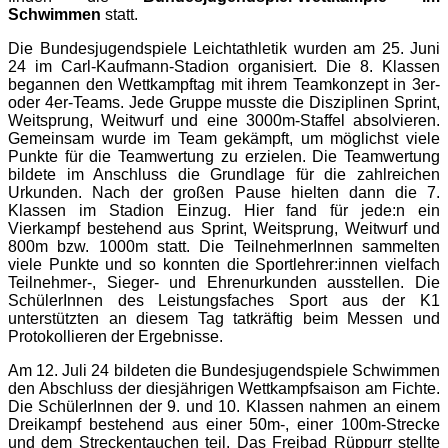
Schwimmen
statt.
Die Bundesjugendspiele Leichtathletik wurden am 25. Juni
24 im Carl-Kaufmann-Stadion organisiert. Die 8. Klassen
begannen den Wettkampftag mit ihrem Teamkonzept in 3er-
oder 4er-Teams. Jede Gruppe musste die Disziplinen Sprint,
Weitsprung, Weitwurf und eine 3000m-Staffel absolvieren.
Gemeinsam wurde im Team gekämpft, um möglichst viele
Punkte für die Teamwertung zu erzielen. Die Teamwertung
bildete im Anschluss die Grundlage für die zahlreichen
Urkunden. Nach der großen Pause hielten dann die 7.
Klassen im Stadion Einzug. Hier fand für jede:n ein
Vierkampf bestehend aus Sprint, Weitsprung, Weitwurf und
800m bzw. 1000m statt. Die TeilnehmerInnen sammelten
viele Punkte und so konnten die Sportlehrer:innen vielfach
Teilnehmer-, Sieger- und Ehrenurkunden ausstellen. Die
SchülerInnen des Leistungsfaches Sport aus der K1
unterstützten an diesem Tag tatkräftig beim Messen und
Protokollieren der Ergebnisse.
Am 12. Juli 24 bildeten die Bundesjugendspiele Schwimmen
den Abschluss der diesjährigen Wettkampfsaison am Fichte.
Die SchülerInnen der 9. und 10. Klassen nahmen an einem
Dreikampf bestehend aus einer 50m-, einer 100m-Strecke
und dem Streckentauchen teil. Das Freibad Rüppurr stellte