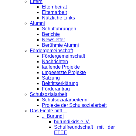
Eltern
Elternbeirat
Elternarbeit
Nützliche Links
Alumni
Schulführungen
Berichte
Newsletter
Berühmte Alumni
Förder­gemeinschaft
Fördergemeinschaft
Nachrichten
laufende Projekte
umgesetzte Projekte
Satzung
Beitrittserklärung
Förderantrag
Schul­sozialarbeit
Schulsozialarbeiterin
Projekte der Schulsozialarbeit
Das Fichte hilft ...
... Burundi
burundikids e. V.
Schulfreundschaft mit der
ETEE