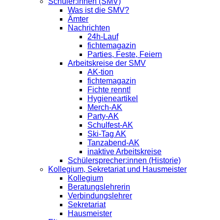
Schüler:innen (SMV)
Was ist die SMV?
Ämter
Nachrichten
24h-Lauf
fichtemagazin
Parties, Feste, Feiern
Arbeitskreise der SMV
AK-tion
fichtemagazin
Fichte rennt!
Hygieneartikel
Merch-AK
Party-AK
Schulfest-AK
Ski-Tag AK
Tanzabend-AK
inaktive Arbeitskreise
Schülersprecher:innen (Historie)
Kollegium, Sekretariat und Hausmeister
Kollegium
Beratungslehrerin
Verbindungslehrer
Sekretariat
Hausmeister