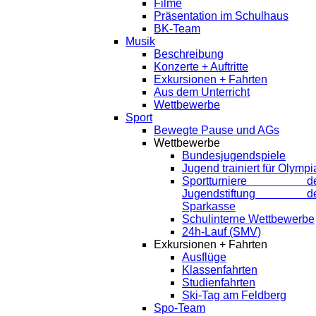
Filme
Präsentation im Schulhaus
BK-Team
Musik
Beschreibung
Konzerte + Auftritte
Exkursionen + Fahrten
Aus dem Unterricht
Wettbewerbe
Sport
Bewegte Pause und AGs
Wettbewerbe
Bundesjugendspiele
Jugend trainiert für Olympi
Sportturniere de
Jugendstiftung de
Sparkasse
Schulinterne Wettbewerbe
24h-Lauf (SMV)
Exkursionen + Fahrten
Ausflüge
Klassenfahrten
Studienfahrten
Ski-Tag am Feldberg
Spo-Team