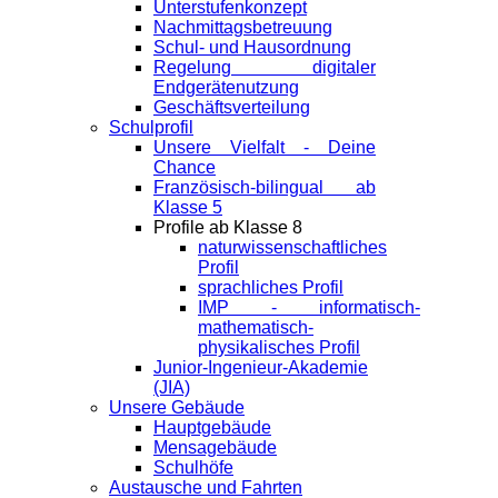
Unterstufenkonzept
Nachmittagsbetreuung
Schul- und Hausordnung
Regelung digitaler
Endgeräte­nutzung
Geschäftsverteilung
Schulprofil
Unsere Vielfalt - Deine
Chance
Französisch-bilingual ab
Klasse 5
Profile ab Klasse 8
naturwissenschaftliches
Profil
sprachliches Profil
IMP - informatisch-
mathematisch-
physikalisches Profil
Junior-Ingenieur-Akademie
(JIA)
Unsere Gebäude
Hauptgebäude
Mensagebäude
Schulhöfe
Austausche und Fahrten