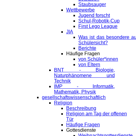
Staubsauger
Wettbewerbe
Jugend forscht
Schul-Robotik-Cup
First Lego League
JIA
Was ist das besondere a
Schülersicht?
Berichte
Häufige Fragen
von Schüler*innen
von Eltern
BNT - Biologie,
Naturphänomene und
Technik
IMP - Informatik,
Mathematik, Physik
gesellschaftswissenschaftlich
Religion
Beschreibung
Religion am Tag der offenen
Tür
Häufige Fragen
Gottesdienste
Weihnachtsgottesdienste