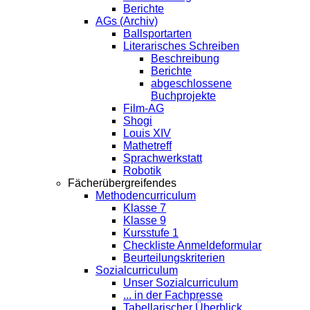
Berichte
AGs (Archiv)
Ballsportarten
Literarisches Schreiben
Beschreibung
Berichte
abgeschlossene
Buchprojekte
Film-AG
Shogi
Louis XIV
Mathetreff
Sprachwerkstatt
Robotik
Fächerübergreifendes
Methodencurriculum
Klasse 7
Klasse 9
Kursstufe 1
Checkliste Anmeldeformular
Beurteilungskriterien
Sozialcurriculum
Unser Sozialcurriculum
... in der Fachpresse
Tabellarischer Überblick