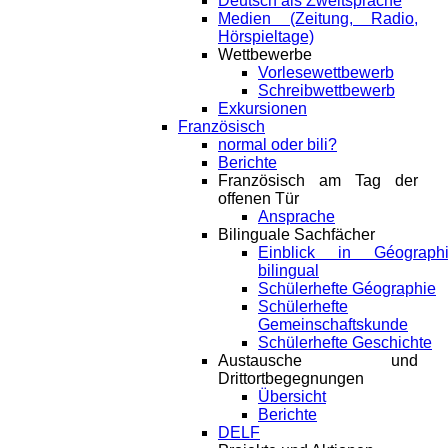
Deutsch als Zweitsprache
Medien (Zeitung, Radio,
Hörspieltage)
Wettbewerbe
Vorlesewettbewerb
Schreibwettbewerb
Exkursionen
Französisch
normal oder bili?
Berichte
Französisch am Tag der
offenen Tür
Ansprache
Bilinguale Sachfächer
Einblick in Géograph
bilingual
Schülerhefte Géographie
Schülerhefte
Gemeinschaftskunde
Schülerhefte Geschichte
Austausche und
Drittortbegegnungen
Übersicht
Berichte
DELF