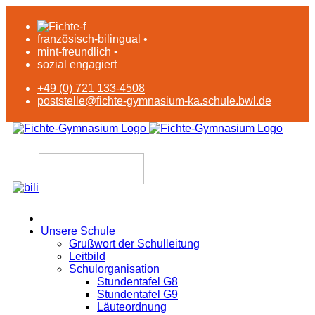
französisch-bilingual •
mint-freundlich •
sozial engagiert
+49 (0) 721 133-4508
poststelle@fichte-gymnasium-ka.schule.bwl.de
Unsere Schule
Grußwort der Schulleitung
Leitbild
Schulorganisation
Stundentafel G8
Stundentafel G9
Läuteordnung