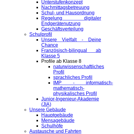
Unterstufenkonzept
Nachmittagsbetreuung
Schul- und Hausordnung
Regelung digitaler
Endgeräte­nutzung
Geschäftsverteilung
Schulprofil
Unsere Vielfalt - Deine
Chance
Französisch-bilingual ab
Klasse 5
Profile ab Klasse 8
naturwissenschaftliches
Profil
sprachliches Profil
IMP - informatisch-
mathematisch-
physikalisches Profil
Junior-Ingenieur-Akademie
(JIA)
Unsere Gebäude
Hauptgebäude
Mensagebäude
Schulhöfe
Austausche und Fahrten