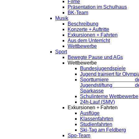
Filme
Präsentation im Schulhaus
BK-Team
Musik
Beschreibung
Konzerte + Auftritte
Exkursionen + Fahrten
Aus dem Unterricht
Wettbewerbe
Sport
Bewegte Pause und AGs
Wettbewerbe
Bundesjugendspiele
Jugend trainiert für Olympi
Sportturniere de
Jugendstiftung de
Sparkasse
Schulinterne Wettbewerbe
24h-Lauf (SMV)
Exkursionen + Fahrten
Ausflüge
Klassenfahrten
Studienfahrten
Ski-Tag am Feldberg
Spo-Team