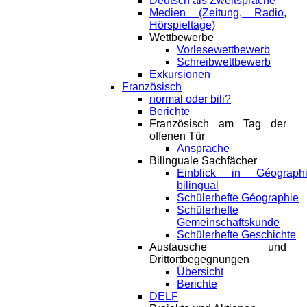
Deutsch als Zweitsprache
Medien (Zeitung, Radio,
Hörspieltage)
Wettbewerbe
Vorlesewettbewerb
Schreibwettbewerb
Exkursionen
Französisch
normal oder bili?
Berichte
Französisch am Tag der
offenen Tür
Ansprache
Bilinguale Sachfächer
Einblick in Géograph
bilingual
Schülerhefte Géographie
Schülerhefte
Gemeinschaftskunde
Schülerhefte Geschichte
Austausche und
Drittortbegegnungen
Übersicht
Berichte
DELF