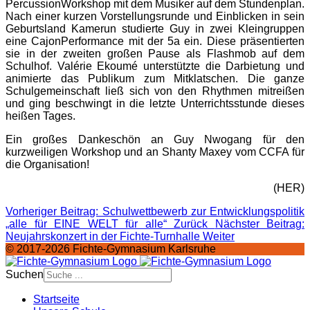
PercussionWorkshop mit dem Musiker auf dem Stundenplan.
Nach einer kurzen Vorstellungsrunde und Einblicken in sein
Geburtsland Kamerun studierte Guy in zwei Kleingruppen
eine CajonPerformance mit der 5a ein. Diese präsentierten
sie in der zweiten großen Pause als Flashmob auf dem
Schulhof. Valérie Ekoumé unterstützte die Darbietung und
animierte das Publikum zum Mitklatschen. Die ganze
Schulgemeinschaft ließ sich von den Rhythmen mitreißen
und ging beschwingt in die letzte Unterrichtsstunde dieses
heißen Tages.
Ein großes Dankeschön an Guy Nwogang für den
kurzweiligen Workshop und an Shanty Maxey vom CCFA für
die Organisation!
(HER)
Vorheriger Beitrag: Schulwettbewerb zur Entwicklungspolitik
„alle für EINE WELT für alle“
Zurück
Nächster Beitrag:
Neujahrskonzert in der Fichte-Turnhalle
Weiter
© 2017-2026 Fichte-Gymnasium Karlsruhe
Suchen
Startseite