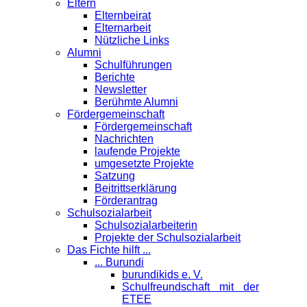
Eltern
Elternbeirat
Elternarbeit
Nützliche Links
Alumni
Schulführungen
Berichte
Newsletter
Berühmte Alumni
Förder­gemeinschaft
Fördergemeinschaft
Nachrichten
laufende Projekte
umgesetzte Projekte
Satzung
Beitrittserklärung
Förderantrag
Schul­sozialarbeit
Schulsozialarbeiterin
Projekte der Schulsozialarbeit
Das Fichte hilft ...
... Burundi
burundikids e. V.
Schulfreundschaft mit der
ETEE