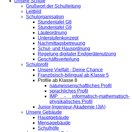
Unsere Schule
Grußwort der Schulleitung
Leitbild
Schulorganisation
Stundentafel G8
Stundentafel G9
Läuteordnung
Unterstufenkonzept
Nachmittagsbetreuung
Schul- und Hausordnung
Regelung digitaler Endgeräte­nutzung
Geschäftsverteilung
Schulprofil
Unsere Vielfalt - Deine Chance
Französisch-bilingual ab Klasse 5
Profile ab Klasse 8
naturwissenschaftliches Profil
sprachliches Profil
IMP - informatisch-mathematisch-
physikalisches Profil
Junior-Ingenieur-Akademie (JIA)
Unsere Gebäude
Hauptgebäude
Mensagebäude
Schulhöfe