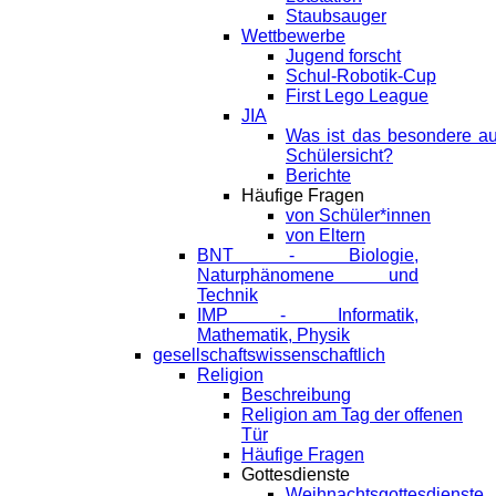
Staubsauger
Wettbewerbe
Jugend forscht
Schul-Robotik-Cup
First Lego League
JIA
Was ist das besondere a
Schülersicht?
Berichte
Häufige Fragen
von Schüler*innen
von Eltern
BNT - Biologie,
Naturphänomene und
Technik
IMP - Informatik,
Mathematik, Physik
gesellschaftswissenschaftlich
Religion
Beschreibung
Religion am Tag der offenen
Tür
Häufige Fragen
Gottesdienste
Weihnachtsgottesdienste