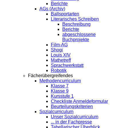
Berichte
AGs (Archiv)
Ballsportarten
Literarisches Schreiben
Beschreibung
Berichte
abgeschlossene
Buchprojekte
Film-AG
Shogi
Louis XIV
Mathetreff
Sprachwerkstatt
Robotik
Fächerübergreifendes
Methodencurriculum
Klasse 7
Klasse 9
Kursstufe 1
Checkliste Anmeldeformular
Beurteilungskriterien
Sozialcurriculum
Unser Sozialcurriculum
... in der Fachpresse
Tabellarischer Überblick