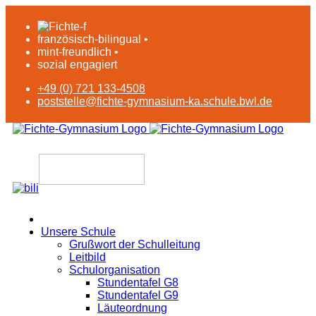
französisch-bilingual •
mint-freundlich •
sozial engagiert
+49 (0) 721 133-4508
poststelle@fichte-gymnasium-ka.schule.bwl.de
Unsere Schule
Grußwort der Schulleitung
Leitbild
Schulorganisation
Stundentafel G8
Stundentafel G9
Läuteordnung