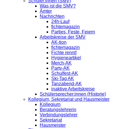
Schüler:innen (SMV)
Was ist die SMV?
Ämter
Nachrichten
24h-Lauf
fichtemagazin
Parties, Feste, Feiern
Arbeitskreise der SMV
AK-tion
fichtemagazin
Fichte rennt!
Hygieneartikel
Merch-AK
Party-AK
Schulfest-AK
Ski-Tag AK
Tanzabend-AK
inaktive Arbeitskreise
Schülersprecher:innen (Historie)
Kollegium, Sekretariat und Hausmeister
Kollegium
Beratungslehrerin
Verbindungslehrer
Sekretariat
Hausmeister