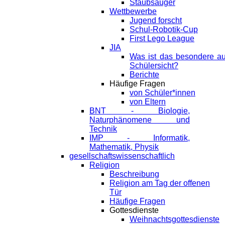
Staubsauger
Wettbewerbe
Jugend forscht
Schul-Robotik-Cup
First Lego League
JIA
Was ist das besondere a
Schülersicht?
Berichte
Häufige Fragen
von Schüler*innen
von Eltern
BNT - Biologie,
Naturphänomene und
Technik
IMP - Informatik,
Mathematik, Physik
gesellschaftswissenschaftlich
Religion
Beschreibung
Religion am Tag der offenen
Tür
Häufige Fragen
Gottesdienste
Weihnachtsgottesdienste