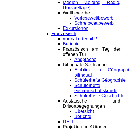
Medien (Zeitung, Radio,
Hörspieltage)
Wettbewerbe
Vorlesewettbewerb
Schreibwettbewerb
Exkursionen
Französisch
normal oder bili?
Berichte
Französisch am Tag der
offenen Tür
Ansprache
Bilinguale Sachfächer
Einblick in Géograph
bilingual
Schülerhefte Géographie
Schülerhefte
Gemeinschaftskunde
Schülerhefte Geschichte
Austausche und
Drittortbegegnungen
Übersicht
Berichte
DELF
Projekte und Aktionen