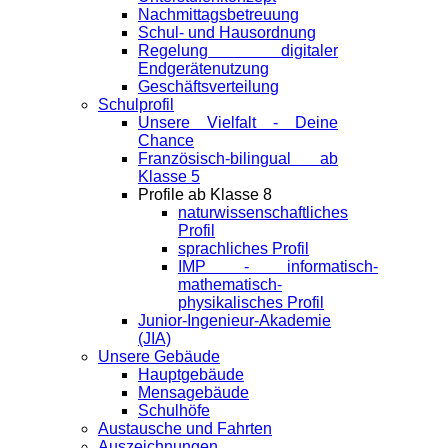
Nachmittagsbetreuung
Schul- und Hausordnung
Regelung digitaler
Endgeräte­nutzung
Geschäftsverteilung
Schulprofil
Unsere Vielfalt - Deine
Chance
Französisch-bilingual ab
Klasse 5
Profile ab Klasse 8
naturwissenschaftliches
Profil
sprachliches Profil
IMP - informatisch-
mathematisch-
physikalisches Profil
Junior-Ingenieur-Akademie
(JIA)
Unsere Gebäude
Hauptgebäude
Mensagebäude
Schulhöfe
Austausche und Fahrten
Auszeichnungen