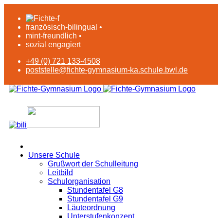
französisch-bilingual •
mint-freundlich •
sozial engagiert
+49 (0) 721 133-4508
poststelle@fichte-gymnasium-ka.schule.bwl.de
Unsere Schule
Grußwort der Schulleitung
Leitbild
Schulorganisation
Stundentafel G8
Stundentafel G9
Läuteordnung
Unterstufenkonzept