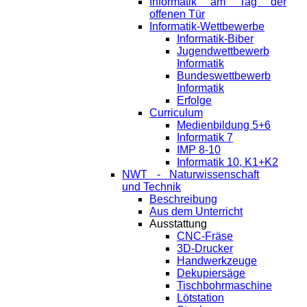
Informatik am Tag der
offenen Tür
Informatik-Wettbewerbe
Informatik-Biber
Jugendwettbewerb
Informatik
Bundeswettbewerb
Informatik
Erfolge
Curriculum
Medienbildung 5+6
Informatik 7
IMP 8-10
Informatik 10, K1+K2
NWT - Naturwissenschaft
und Technik
Beschreibung
Aus dem Unterricht
Ausstattung
CNC-Fräse
3D-Drucker
Handwerkzeuge
Dekupiersäge
Tischbohrmaschine
Lötstation