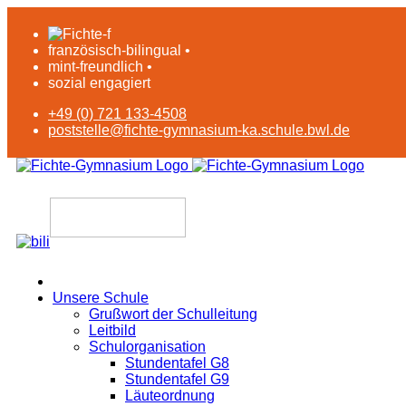
französisch-bilingual •
mint-freundlich •
sozial engagiert
+49 (0) 721 133-4508
poststelle@fichte-gymnasium-ka.schule.bwl.de
Unsere Schule
Grußwort der Schulleitung
Leitbild
Schulorganisation
Stundentafel G8
Stundentafel G9
Läuteordnung