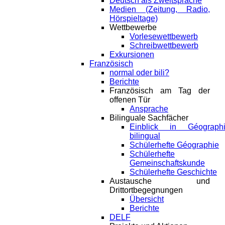
Deutsch als Zweitsprache
Medien (Zeitung, Radio,
Hörspieltage)
Wettbewerbe
Vorlesewettbewerb
Schreibwettbewerb
Exkursionen
Französisch
normal oder bili?
Berichte
Französisch am Tag der
offenen Tür
Ansprache
Bilinguale Sachfächer
Einblick in Géograph
bilingual
Schülerhefte Géographie
Schülerhefte
Gemeinschaftskunde
Schülerhefte Geschichte
Austausche und
Drittortbegegnungen
Übersicht
Berichte
DELF