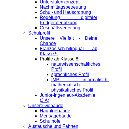
Unterstufenkonzept
Nachmittagsbetreuung
Schul- und Hausordnung
Regelung digitaler
Endgeräte­nutzung
Geschäftsverteilung
Schulprofil
Unsere Vielfalt - Deine
Chance
Französisch-bilingual ab
Klasse 5
Profile ab Klasse 8
naturwissenschaftliches
Profil
sprachliches Profil
IMP - informatisch-
mathematisch-
physikalisches Profil
Junior-Ingenieur-Akademie
(JIA)
Unsere Gebäude
Hauptgebäude
Mensagebäude
Schulhöfe
Austausche und Fahrten