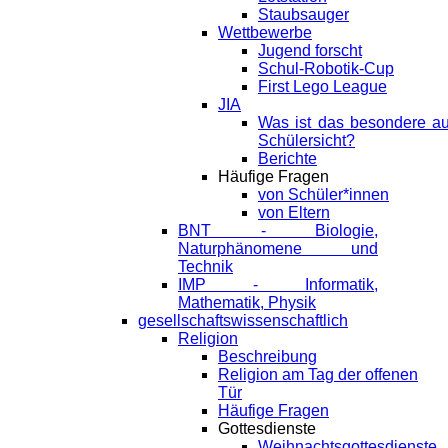
Staubsauger
Wettbewerbe
Jugend forscht
Schul-Robotik-Cup
First Lego League
JIA
Was ist das besondere a
Schülersicht?
Berichte
Häufige Fragen
von Schüler*innen
von Eltern
BNT - Biologie,
Naturphänomene und
Technik
IMP - Informatik,
Mathematik, Physik
gesellschaftswissenschaftlich
Religion
Beschreibung
Religion am Tag der offenen
Tür
Häufige Fragen
Gottesdienste
Weihnachtsgottesdienste