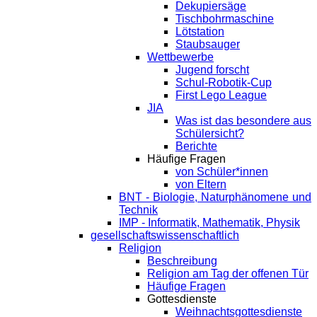
Dekupiersäge
Tischbohrmaschine
Lötstation
Staubsauger
Wettbewerbe
Jugend forscht
Schul-Robotik-Cup
First Lego League
JIA
Was ist das besondere aus
Schülersicht?
Berichte
Häufige Fragen
von Schüler*innen
von Eltern
BNT - Biologie, Naturphänomene und
Technik
IMP - Informatik, Mathematik, Physik
gesellschaftswissenschaftlich
Religion
Beschreibung
Religion am Tag der offenen Tür
Häufige Fragen
Gottesdienste
Weihnachtsgottesdienste