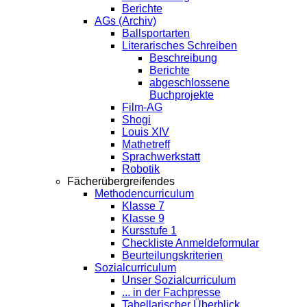
Berichte
AGs (Archiv)
Ballsportarten
Literarisches Schreiben
Beschreibung
Berichte
abgeschlossene
Buchprojekte
Film-AG
Shogi
Louis XIV
Mathetreff
Sprachwerkstatt
Robotik
Fächerübergreifendes
Methodencurriculum
Klasse 7
Klasse 9
Kursstufe 1
Checkliste Anmeldeformular
Beurteilungskriterien
Sozialcurriculum
Unser Sozialcurriculum
... in der Fachpresse
Tabellarischer Überblick