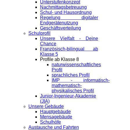
Unterstufenkonzept
Nachmittagsbetreuung
Schul- und Hausordnung
Regelung digitaler
Endgeräte­nutzung
Geschäftsverteilung
Schulprofil
Unsere Vielfalt - Deine
Chance
Französisch-bilingual ab
Klasse 5
Profile ab Klasse 8
naturwissenschaftliches
Profil
sprachliches Profil
IMP - informatisch-
mathematisch-
physikalisches Profil
Junior-Ingenieur-Akademie
(JIA)
Unsere Gebäude
Hauptgebäude
Mensagebäude
Schulhöfe
Austausche und Fahrten