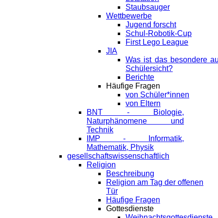
Staubsauger
Wettbewerbe
Jugend forscht
Schul-Robotik-Cup
First Lego League
JIA
Was ist das besondere a
Schülersicht?
Berichte
Häufige Fragen
von Schüler*innen
von Eltern
BNT - Biologie,
Naturphänomene und
Technik
IMP - Informatik,
Mathematik, Physik
gesellschaftswissenschaftlich
Religion
Beschreibung
Religion am Tag der offenen
Tür
Häufige Fragen
Gottesdienste
Weihnachtsgottesdienste