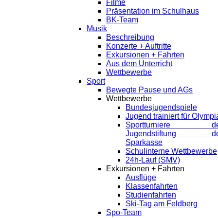
Filme
Präsentation im Schulhaus
BK-Team
Musik
Beschreibung
Konzerte + Auftritte
Exkursionen + Fahrten
Aus dem Unterricht
Wettbewerbe
Sport
Bewegte Pause und AGs
Wettbewerbe
Bundesjugendspiele
Jugend trainiert für Olympi
Sportturniere de
Jugendstiftung de
Sparkasse
Schulinterne Wettbewerbe
24h-Lauf (SMV)
Exkursionen + Fahrten
Ausflüge
Klassenfahrten
Studienfahrten
Ski-Tag am Feldberg
Spo-Team