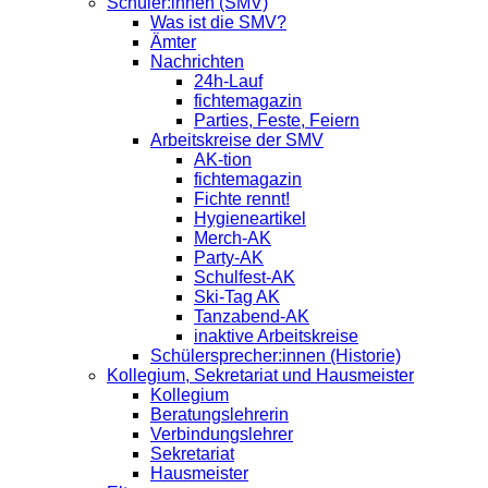
Schüler:innen (SMV)
Was ist die SMV?
Ämter
Nachrichten
24h-Lauf
fichtemagazin
Parties, Feste, Feiern
Arbeitskreise der SMV
AK-tion
fichtemagazin
Fichte rennt!
Hygieneartikel
Merch-AK
Party-AK
Schulfest-AK
Ski-Tag AK
Tanzabend-AK
inaktive Arbeitskreise
Schülersprecher:innen (Historie)
Kollegium, Sekretariat und Hausmeister
Kollegium
Beratungslehrerin
Verbindungslehrer
Sekretariat
Hausmeister