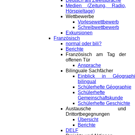
Deutsch als Zweitsprache
Medien (Zeitung, Radio,
Hörspieltage)
Wettbewerbe
Vorlesewettbewerb
Schreibwettbewerb
Exkursionen
Französisch
normal oder bili?
Berichte
Französisch am Tag der
offenen Tür
Ansprache
Bilinguale Sachfächer
Einblick in Géograph
bilingual
Schülerhefte Géographie
Schülerhefte
Gemeinschaftskunde
Schülerhefte Geschichte
Austausche und
Drittortbegegnungen
Übersicht
Berichte
DELF