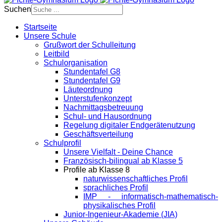
Suchen
Startseite
Unsere Schule
Grußwort der Schulleitung
Leitbild
Schulorganisation
Stundentafel G8
Stundentafel G9
Läuteordnung
Unterstufenkonzept
Nachmittagsbetreuung
Schul- und Hausordnung
Regelung digitaler Endgeräte­nutzung
Geschäftsverteilung
Schulprofil
Unsere Vielfalt - Deine Chance
Französisch-bilingual ab Klasse 5
Profile ab Klasse 8
naturwissenschaftliches Profil
sprachliches Profil
IMP - informatisch-mathematisch-
physikalisches Profil
Junior-Ingenieur-Akademie (JIA)