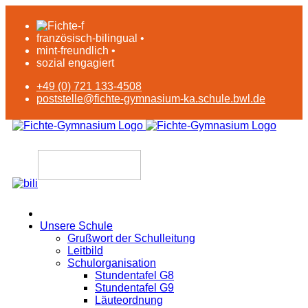
französisch-bilingual •
mint-freundlich •
sozial engagiert
+49 (0) 721 133-4508
poststelle@fichte-gymnasium-ka.schule.bwl.de
Unsere Schule
Grußwort der Schulleitung
Leitbild
Schulorganisation
Stundentafel G8
Stundentafel G9
Läuteordnung