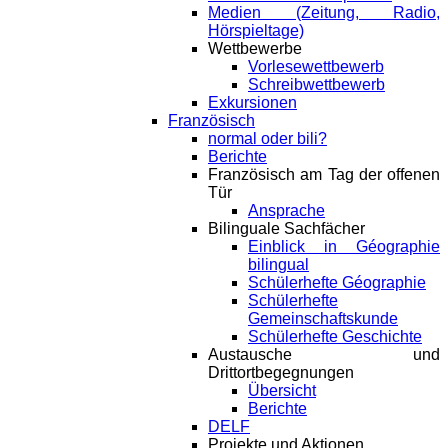
Medien (Zeitung, Radio,
Hörspieltage)
Wettbewerbe
Vorlesewettbewerb
Schreibwettbewerb
Exkursionen
Französisch
normal oder bili?
Berichte
Französisch am Tag der offenen
Tür
Ansprache
Bilinguale Sachfächer
Einblick in Géographie
bilingual
Schülerhefte Géographie
Schülerhefte
Gemeinschaftskunde
Schülerhefte Geschichte
Austausche und
Drittortbegegnungen
Übersicht
Berichte
DELF
Projekte und Aktionen