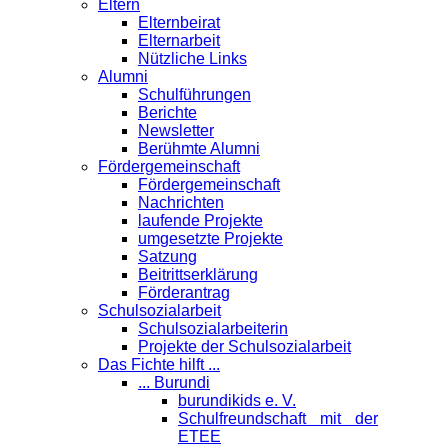
Eltern
Elternbeirat
Elternarbeit
Nützliche Links
Alumni
Schulführungen
Berichte
Newsletter
Berühmte Alumni
Förder­gemeinschaft
Fördergemeinschaft
Nachrichten
laufende Projekte
umgesetzte Projekte
Satzung
Beitrittserklärung
Förderantrag
Schul­sozialarbeit
Schulsozialarbeiterin
Projekte der Schulsozialarbeit
Das Fichte hilft ...
... Burundi
burundikids e. V.
Schulfreundschaft mit der
ETEE