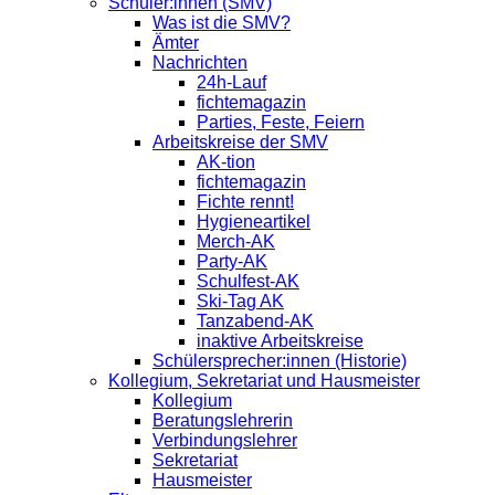
Schüler:innen (SMV)
Was ist die SMV?
Ämter
Nachrichten
24h-Lauf
fichtemagazin
Parties, Feste, Feiern
Arbeitskreise der SMV
AK-tion
fichtemagazin
Fichte rennt!
Hygieneartikel
Merch-AK
Party-AK
Schulfest-AK
Ski-Tag AK
Tanzabend-AK
inaktive Arbeitskreise
Schülersprecher:innen (Historie)
Kollegium, Sekretariat und Hausmeister
Kollegium
Beratungslehrerin
Verbindungslehrer
Sekretariat
Hausmeister