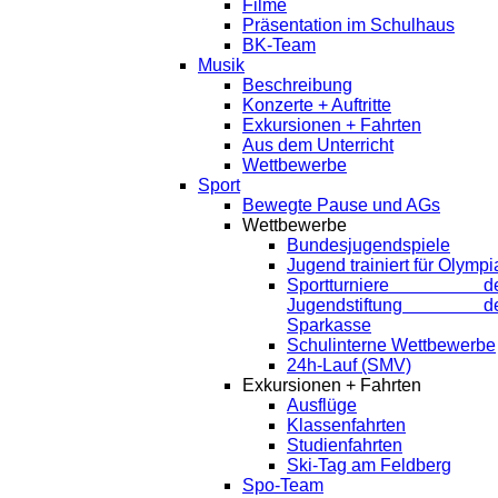
Filme
Präsentation im Schulhaus
BK-Team
Musik
Beschreibung
Konzerte + Auftritte
Exkursionen + Fahrten
Aus dem Unterricht
Wettbewerbe
Sport
Bewegte Pause und AGs
Wettbewerbe
Bundesjugendspiele
Jugend trainiert für Olympi
Sportturniere de
Jugendstiftung de
Sparkasse
Schulinterne Wettbewerbe
24h-Lauf (SMV)
Exkursionen + Fahrten
Ausflüge
Klassenfahrten
Studienfahrten
Ski-Tag am Feldberg
Spo-Team