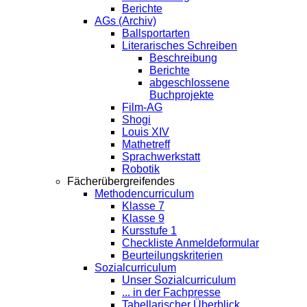
Berichte
AGs (Archiv)
Ballsportarten
Literarisches Schreiben
Beschreibung
Berichte
abgeschlossene
Buchprojekte
Film-AG
Shogi
Louis XIV
Mathetreff
Sprachwerkstatt
Robotik
Fächerübergreifendes
Methodencurriculum
Klasse 7
Klasse 9
Kursstufe 1
Checkliste Anmeldeformular
Beurteilungskriterien
Sozialcurriculum
Unser Sozialcurriculum
... in der Fachpresse
Tabellarischer Überblick