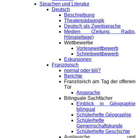
Sprachen und Literatur
Deutsch
Beschreibung
Theaterpädagogik
Deutsch als Zweitsprache
Medien (Zeitung, Radio,
Hörspieltage)
Wettbewerbe
Vorlesewettbewerb
Schreibwettbewerb
Exkursionen
Französisch
normal oder bili?
Berichte
Französisch am Tag der offenen
Tür
Ansprache
Bilinguale Sachfächer
Einblick in Géographie
bilingual
Schülerhefte Géographie
Schülerhefte
Gemeinschaftskunde
Schülerhefte Geschichte
Austausche und