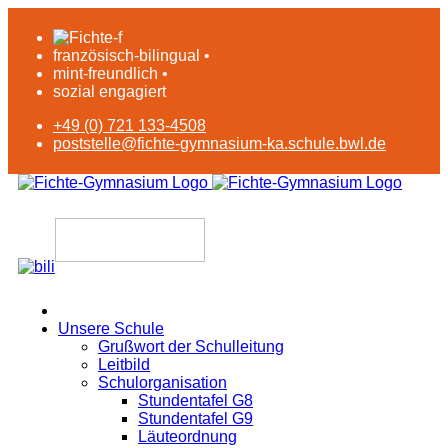
französisch-bilingual •
mint-freundlich •
sozial engagiert
+49 (0) 721 133-4508
poststelle@fichte-gymnasium-ka.schule.bwl.de
Unsere Schule
Grußwort der Schulleitung
Leitbild
Schulorganisation
Stundentafel G8
Stundentafel G9
Läuteordnung