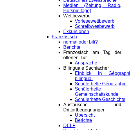
Deutsch als Zweitsprache
Medien (Zeitung, Radio,
Hörspieltage)
Wettbewerbe
Vorlesewettbewerb
Schreibwettbewerb
Exkursionen
Französisch
normal oder bili?
Berichte
Französisch am Tag der
offenen Tür
Ansprache
Bilinguale Sachfächer
Einblick in Géograph
bilingual
Schülerhefte Géographie
Schülerhefte
Gemeinschaftskunde
Schülerhefte Geschichte
Austausche und
Drittortbegegnungen
Übersicht
Berichte
DELF