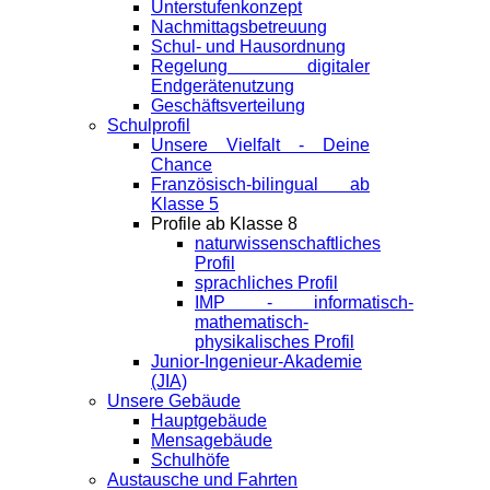
Unterstufenkonzept
Nachmittagsbetreuung
Schul- und Hausordnung
Regelung digitaler
Endgeräte­nutzung
Geschäftsverteilung
Schulprofil
Unsere Vielfalt - Deine
Chance
Französisch-bilingual ab
Klasse 5
Profile ab Klasse 8
naturwissenschaftliches
Profil
sprachliches Profil
IMP - informatisch-
mathematisch-
physikalisches Profil
Junior-Ingenieur-Akademie
(JIA)
Unsere Gebäude
Hauptgebäude
Mensagebäude
Schulhöfe
Austausche und Fahrten