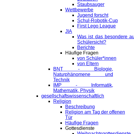
Staubsauger
Wettbewerbe
Jugend forscht
Schul-Robotik-Cup
First Lego League
JIA
Was ist das besondere a
Schülersicht?
Berichte
Häufige Fragen
von Schüler*innen
von Eltern
BNT - Biologie,
Naturphänomene und
Technik
IMP - Informatik,
Mathematik, Physik
gesellschaftswissenschaftlich
Religion
Beschreibung
Religion am Tag der offenen
Tür
Häufige Fragen
Gottesdienste
Weihnachtsgottesdienste