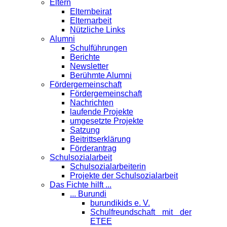
Eltern
Elternbeirat
Elternarbeit
Nützliche Links
Alumni
Schulführungen
Berichte
Newsletter
Berühmte Alumni
Förder­gemeinschaft
Fördergemeinschaft
Nachrichten
laufende Projekte
umgesetzte Projekte
Satzung
Beitrittserklärung
Förderantrag
Schul­sozialarbeit
Schulsozialarbeiterin
Projekte der Schulsozialarbeit
Das Fichte hilft ...
... Burundi
burundikids e. V.
Schulfreundschaft mit der
ETEE