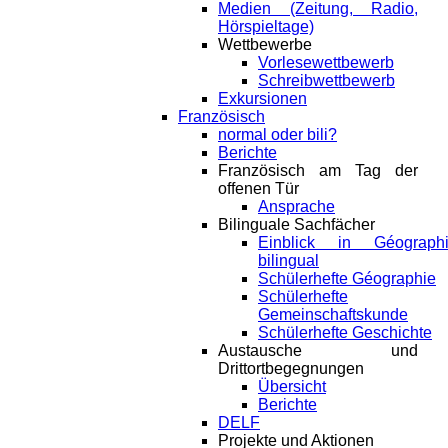
Medien (Zeitung, Radio,
Hörspieltage)
Wettbewerbe
Vorlesewettbewerb
Schreibwettbewerb
Exkursionen
Französisch
normal oder bili?
Berichte
Französisch am Tag der
offenen Tür
Ansprache
Bilinguale Sachfächer
Einblick in Géograph
bilingual
Schülerhefte Géographie
Schülerhefte
Gemeinschaftskunde
Schülerhefte Geschichte
Austausche und
Drittortbegegnungen
Übersicht
Berichte
DELF
Projekte und Aktionen