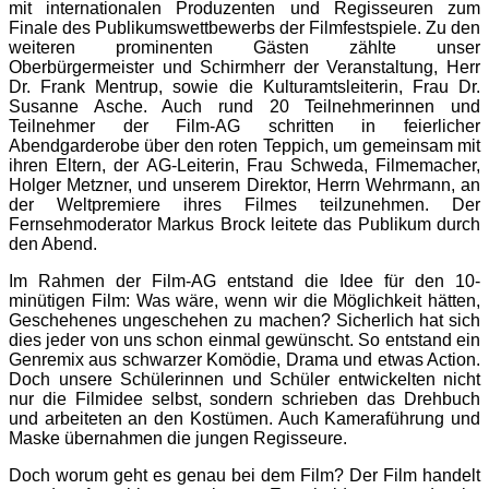
mit internationalen Produzenten und Regisseuren zum
Finale des Publikumswettbewerbs der Filmfestspiele. Zu den
weiteren prominenten Gästen zählte unser
Oberbürgermeister und Schirmherr der Veranstaltung, Herr
Dr. Frank Mentrup, sowie die Kulturamtsleiterin, Frau Dr.
Susanne Asche. Auch rund 20 Teilnehmerinnen und
Teilnehmer der Film-AG schritten in feierlicher
Abendgarderobe über den roten Teppich, um gemeinsam mit
ihren Eltern, der AG-Leiterin, Frau Schweda, Filmemacher,
Holger Metzner, und unserem Direktor, Herrn Wehrmann, an
der Weltpremiere ihres Filmes teilzunehmen. Der
Fernsehmoderator Markus Brock leitete das Publikum durch
den Abend.
Im Rahmen der Film-AG entstand die Idee für den 10-
minütigen Film: Was wäre, wenn wir die Möglichkeit hätten,
Geschehenes ungeschehen zu machen? Sicherlich hat sich
dies jeder von uns schon einmal gewünscht. So entstand ein
Genremix aus schwarzer Komödie, Drama und etwas Action.
Doch unsere Schülerinnen und Schüler entwickelten nicht
nur die Filmidee selbst, sondern schrieben das Drehbuch
und arbeiteten an den Kostümen. Auch Kameraführung und
Maske übernahmen die jungen Regisseure.
Doch worum geht es genau bei dem Film? Der Film handelt