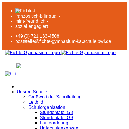
französisch-bilingual •
mint-freundlich •
sozial engagiert
+49 (0) 721 133-4508
poststelle@fichte-gymnasium-ka.schule.bwl.de
Unsere Schule
Grußwort der Schulleitung
Leitbild
Schulorganisation
Stundentafel G8
Stundentafel G9
Läuteordnung
Unterstufenkonzept