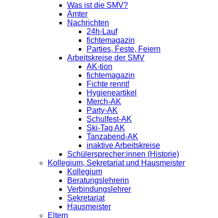
Was ist die SMV?
Ämter
Nachrichten
24h-Lauf
fichtemagazin
Parties, Feste, Feiern
Arbeitskreise der SMV
AK-tion
fichtemagazin
Fichte rennt!
Hygieneartikel
Merch-AK
Party-AK
Schulfest-AK
Ski-Tag AK
Tanzabend-AK
inaktive Arbeitskreise
Schülersprecher:innen (Historie)
Kollegium, Sekretariat und Hausmeister
Kollegium
Beratungslehrerin
Verbindungslehrer
Sekretariat
Hausmeister
Eltern