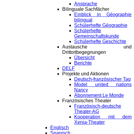
Ansprache
Bilinguale Sachfächer
Einblick in Géographie
bilingual
Schülerhefte Géographie
Schülerhefte
Gemeinschaftskunde
Schülerhefte Geschichte
Austausche und
Drittortbegegnungen
Übersicht
Berichte
DELF
Projekte und Aktionen
Deutsch-französischer Tag
Model united nations
Nancy
Abonnement Le Monde
Französisches Theater
Französisch-deutsche
Theater-AG
Kooperation mit dem
Xenia-Theater
Englisch
Spanisch