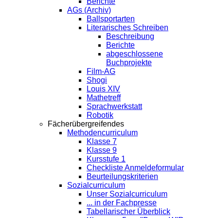
Berichte
AGs (Archiv)
Ballsportarten
Literarisches Schreiben
Beschreibung
Berichte
abgeschlossene
Buchprojekte
Film-AG
Shogi
Louis XIV
Mathetreff
Sprachwerkstatt
Robotik
Fächerübergreifendes
Methodencurriculum
Klasse 7
Klasse 9
Kursstufe 1
Checkliste Anmeldeformular
Beurteilungskriterien
Sozialcurriculum
Unser Sozialcurriculum
... in der Fachpresse
Tabellarischer Überblick