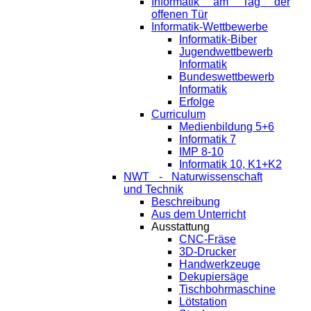
Informatik am Tag der
offenen Tür
Informatik-Wettbewerbe
Informatik-Biber
Jugendwettbewerb
Informatik
Bundeswettbewerb
Informatik
Erfolge
Curriculum
Medienbildung 5+6
Informatik 7
IMP 8-10
Informatik 10, K1+K2
NWT - Naturwissenschaft
und Technik
Beschreibung
Aus dem Unterricht
Ausstattung
CNC-Fräse
3D-Drucker
Handwerkzeuge
Dekupiersäge
Tischbohrmaschine
Lötstation