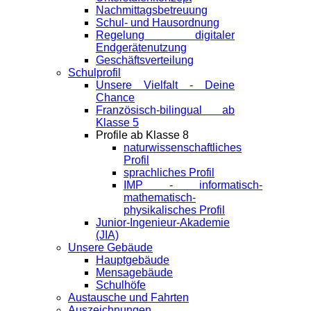
Nachmittagsbetreuung
Schul- und Hausordnung
Regelung digitaler
Endgeräte­nutzung
Geschäftsverteilung
Schulprofil
Unsere Vielfalt - Deine
Chance
Französisch-bilingual ab
Klasse 5
Profile ab Klasse 8
naturwissenschaftliches
Profil
sprachliches Profil
IMP - informatisch-
mathematisch-
physikalisches Profil
Junior-Ingenieur-Akademie
(JIA)
Unsere Gebäude
Hauptgebäude
Mensagebäude
Schulhöfe
Austausche und Fahrten
Auszeichnungen