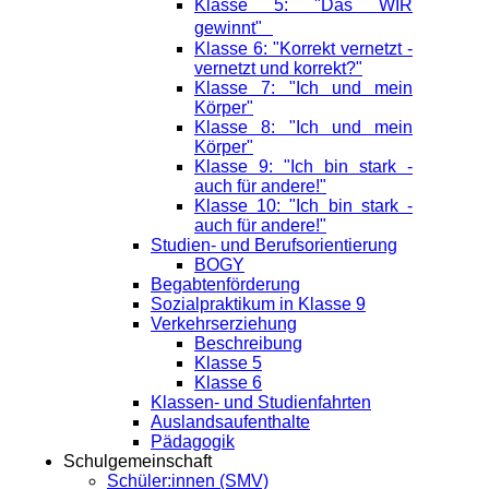
Klasse 5: "Das WIR
gewinnt"
Klasse 6: "Korrekt vernetzt -
vernetzt und korrekt?"
Klasse 7: "Ich und mein
Körper"
Klasse 8: "Ich und mein
Körper"
Klasse 9: "Ich bin stark -
auch für andere!"
Klasse 10: "Ich bin stark -
auch für andere!"
Studien- und Berufsorientierung
BOGY
Begabtenförderung
Sozialpraktikum in Klasse 9
Verkehrserziehung
Beschreibung
Klasse 5
Klasse 6
Klassen- und Studienfahrten
Auslandsaufenthalte
Pädagogik
Schulgemeinschaft
Schüler:innen (SMV)