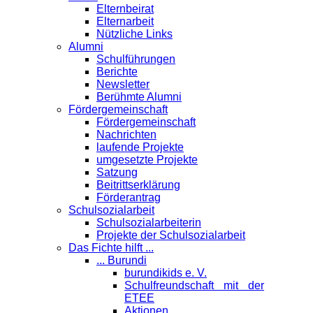
Elternbeirat
Elternarbeit
Nützliche Links
Alumni
Schulführungen
Berichte
Newsletter
Berühmte Alumni
Förder­gemeinschaft
Fördergemeinschaft
Nachrichten
laufende Projekte
umgesetzte Projekte
Satzung
Beitrittserklärung
Förderantrag
Schul­sozialarbeit
Schulsozialarbeiterin
Projekte der Schulsozialarbeit
Das Fichte hilft ...
... Burundi
burundikids e. V.
Schulfreundschaft mit der
ETEE
Aktionen