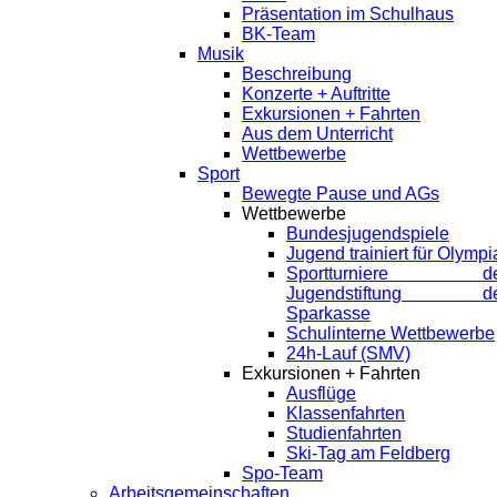
Präsentation im Schulhaus
BK-Team
Musik
Beschreibung
Konzerte + Auftritte
Exkursionen + Fahrten
Aus dem Unterricht
Wettbewerbe
Sport
Bewegte Pause und AGs
Wettbewerbe
Bundesjugendspiele
Jugend trainiert für Olympi
Sportturniere de
Jugendstiftung de
Sparkasse
Schulinterne Wettbewerbe
24h-Lauf (SMV)
Exkursionen + Fahrten
Ausflüge
Klassenfahrten
Studienfahrten
Ski-Tag am Feldberg
Spo-Team
Arbeitsgemeinschaften