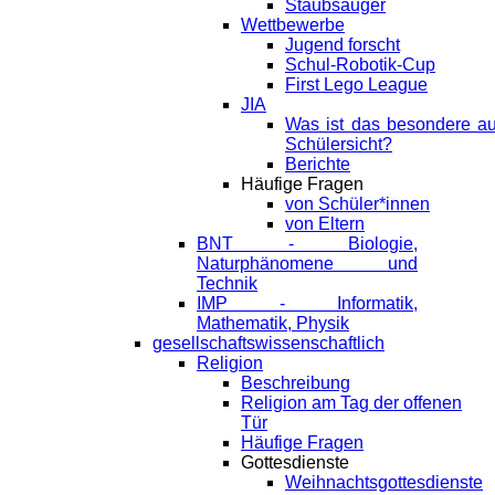
Staubsauger
Wettbewerbe
Jugend forscht
Schul-Robotik-Cup
First Lego League
JIA
Was ist das besondere a
Schülersicht?
Berichte
Häufige Fragen
von Schüler*innen
von Eltern
BNT - Biologie,
Naturphänomene und
Technik
IMP - Informatik,
Mathematik, Physik
gesellschaftswissenschaftlich
Religion
Beschreibung
Religion am Tag der offenen
Tür
Häufige Fragen
Gottesdienste
Weihnachtsgottesdienste