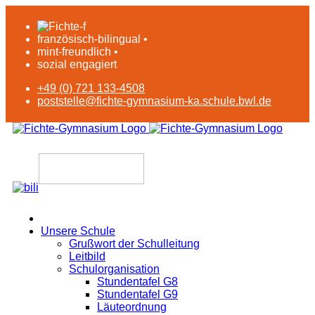
französisch-bilingual •
mint-freundlich •
sozial engagiert
+49 (0) 721 133-4508
poststelle@fichte-gymnasium-ka.schule.bwl.de
Unsere Schule
Grußwort der Schulleitung
Leitbild
Schulorganisation
Stundentafel G8
Stundentafel G9
Läuteordnung