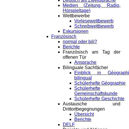
Deutsch als Zweitsprache
Medien (Zeitung, Radio,
Hörspieltage)
Wettbewerbe
Vorlesewettbewerb
Schreibwettbewerb
Exkursionen
Französisch
normal oder bili?
Berichte
Französisch am Tag der
offenen Tür
Ansprache
Bilinguale Sachfächer
Einblick in Géograph
bilingual
Schülerhefte Géographie
Schülerhefte
Gemeinschaftskunde
Schülerhefte Geschichte
Austausche und
Drittortbegegnungen
Übersicht
Berichte
DELF