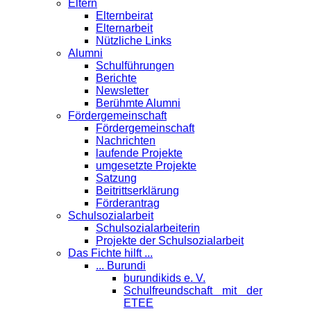
Eltern
Elternbeirat
Elternarbeit
Nützliche Links
Alumni
Schulführungen
Berichte
Newsletter
Berühmte Alumni
Förder­gemeinschaft
Fördergemeinschaft
Nachrichten
laufende Projekte
umgesetzte Projekte
Satzung
Beitrittserklärung
Förderantrag
Schul­sozialarbeit
Schulsozialarbeiterin
Projekte der Schulsozialarbeit
Das Fichte hilft ...
... Burundi
burundikids e. V.
Schulfreundschaft mit der
ETEE