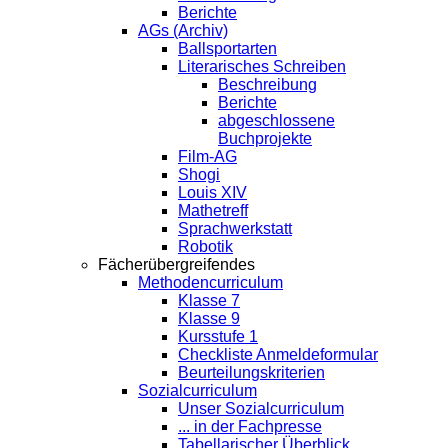
Berichte
AGs (Archiv)
Ballsportarten
Literarisches Schreiben
Beschreibung
Berichte
abgeschlossene
Buchprojekte
Film-AG
Shogi
Louis XIV
Mathetreff
Sprachwerkstatt
Robotik
Fächerübergreifendes
Methodencurriculum
Klasse 7
Klasse 9
Kursstufe 1
Checkliste Anmeldeformular
Beurteilungskriterien
Sozialcurriculum
Unser Sozialcurriculum
... in der Fachpresse
Tabellarischer Überblick