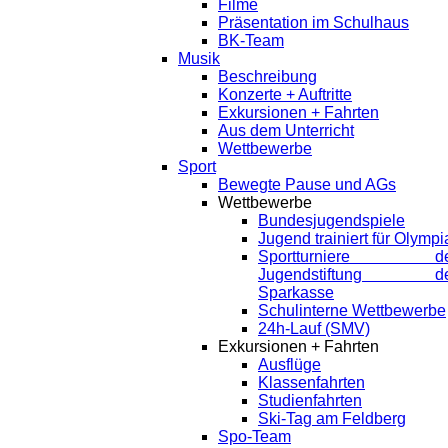
Filme
Präsentation im Schulhaus
BK-Team
Musik
Beschreibung
Konzerte + Auftritte
Exkursionen + Fahrten
Aus dem Unterricht
Wettbewerbe
Sport
Bewegte Pause und AGs
Wettbewerbe
Bundesjugendspiele
Jugend trainiert für Olympi
Sportturniere de
Jugendstiftung de
Sparkasse
Schulinterne Wettbewerbe
24h-Lauf (SMV)
Exkursionen + Fahrten
Ausflüge
Klassenfahrten
Studienfahrten
Ski-Tag am Feldberg
Spo-Team