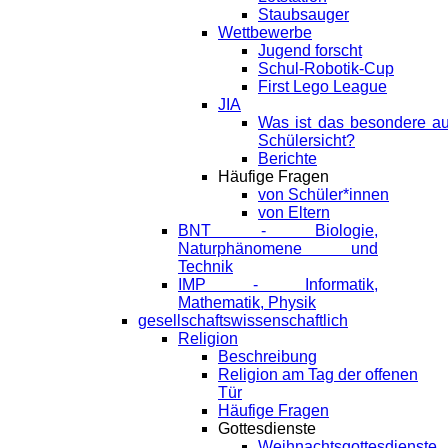
Staubsauger
Wettbewerbe
Jugend forscht
Schul-Robotik-Cup
First Lego League
JIA
Was ist das besondere a
Schülersicht?
Berichte
Häufige Fragen
von Schüler*innen
von Eltern
BNT - Biologie,
Naturphänomene und
Technik
IMP - Informatik,
Mathematik, Physik
gesellschaftswissenschaftlich
Religion
Beschreibung
Religion am Tag der offenen
Tür
Häufige Fragen
Gottesdienste
Weihnachtsgottesdienste