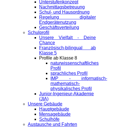
Unterstufenkonzept
Nachmittagsbetreuung
Schul- und Hausordnung
Regelung digitaler
Endgeräte­nutzung
Geschäftsverteilung
Schulprofil
Unsere Vielfalt - Deine
Chance
Französisch-bilingual ab
Klasse 5
Profile ab Klasse 8
naturwissenschaftliches
Profil
sprachliches Profil
IMP - informatisch-
mathematisch-
physikalisches Profil
Junior-Ingenieur-Akademie
(JIA)
Unsere Gebäude
Hauptgebäude
Mensagebäude
Schulhöfe
Austausche und Fahrten