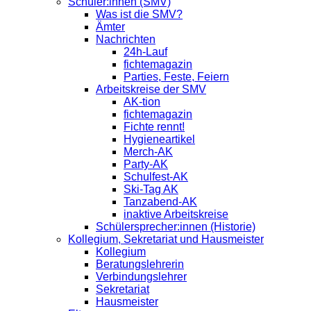
Schüler:innen (SMV)
Was ist die SMV?
Ämter
Nachrichten
24h-Lauf
fichtemagazin
Parties, Feste, Feiern
Arbeitskreise der SMV
AK-tion
fichtemagazin
Fichte rennt!
Hygieneartikel
Merch-AK
Party-AK
Schulfest-AK
Ski-Tag AK
Tanzabend-AK
inaktive Arbeitskreise
Schülersprecher:innen (Historie)
Kollegium, Sekretariat und Hausmeister
Kollegium
Beratungslehrerin
Verbindungslehrer
Sekretariat
Hausmeister