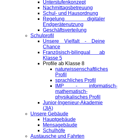
Unterstufenkonzept
Nachmittagsbetreuung
Schul- und Hausordnung
Regelung digitaler
Endgeräte­nutzung
Geschäftsverteilung
Schulprofil
Unsere Vielfalt - Deine
Chance
Französisch-bilingual ab
Klasse 5
Profile ab Klasse 8
naturwissenschaftliches
Profil
sprachliches Profil
IMP - informatisch-
mathematisch-
physikalisches Profil
Junior-Ingenieur-Akademie
(JIA)
Unsere Gebäude
Hauptgebäude
Mensagebäude
Schulhöfe
Austausche und Fahrten