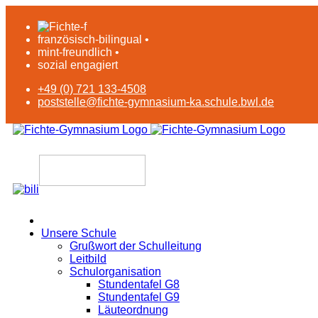
französisch-bilingual •
mint-freundlich •
sozial engagiert
+49 (0) 721 133-4508
poststelle@fichte-gymnasium-ka.schule.bwl.de
Unsere Schule
Grußwort der Schulleitung
Leitbild
Schulorganisation
Stundentafel G8
Stundentafel G9
Läuteordnung