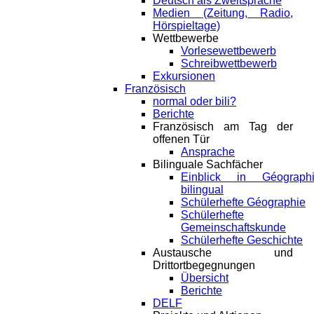
Deutsch als Zweitsprache
Medien (Zeitung, Radio,
Hörspieltage)
Wettbewerbe
Vorlesewettbewerb
Schreibwettbewerb
Exkursionen
Französisch
normal oder bili?
Berichte
Französisch am Tag der
offenen Tür
Ansprache
Bilinguale Sachfächer
Einblick in Géograph
bilingual
Schülerhefte Géographie
Schülerhefte
Gemeinschaftskunde
Schülerhefte Geschichte
Austausche und
Drittortbegegnungen
Übersicht
Berichte
DELF