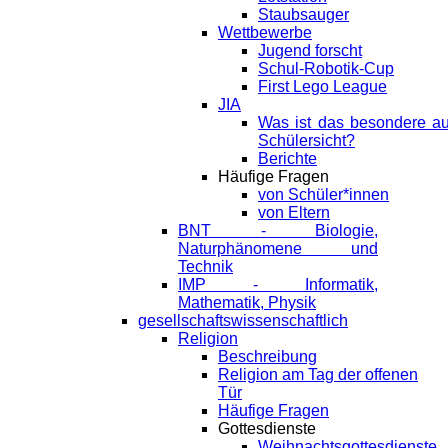
Staubsauger
Wettbewerbe
Jugend forscht
Schul-Robotik-Cup
First Lego League
JIA
Was ist das besondere a
Schülersicht?
Berichte
Häufige Fragen
von Schüler*innen
von Eltern
BNT - Biologie,
Naturphänomene und
Technik
IMP - Informatik,
Mathematik, Physik
gesellschaftswissenschaftlich
Religion
Beschreibung
Religion am Tag der offenen
Tür
Häufige Fragen
Gottesdienste
Weihnachtsgottesdienste