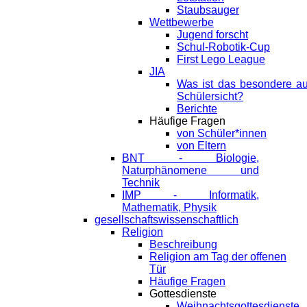
Staubsauger
Wettbewerbe
Jugend forscht
Schul-Robotik-Cup
First Lego League
JIA
Was ist das besondere a
Schülersicht?
Berichte
Häufige Fragen
von Schüler*innen
von Eltern
BNT - Biologie,
Naturphänomene und
Technik
IMP - Informatik,
Mathematik, Physik
gesellschaftswissenschaftlich
Religion
Beschreibung
Religion am Tag der offenen
Tür
Häufige Fragen
Gottesdienste
Weihnachtsgottesdienste