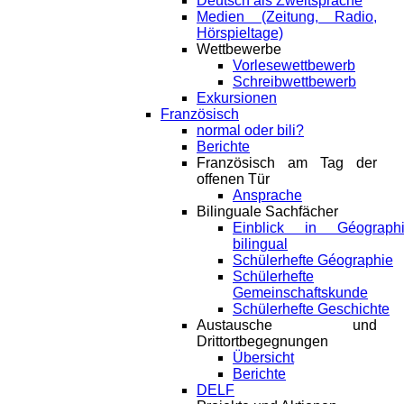
Deutsch als Zweitsprache
Medien (Zeitung, Radio,
Hörspieltage)
Wettbewerbe
Vorlesewettbewerb
Schreibwettbewerb
Exkursionen
Französisch
normal oder bili?
Berichte
Französisch am Tag der
offenen Tür
Ansprache
Bilinguale Sachfächer
Einblick in Géograph
bilingual
Schülerhefte Géographie
Schülerhefte
Gemeinschaftskunde
Schülerhefte Geschichte
Austausche und
Drittortbegegnungen
Übersicht
Berichte
DELF