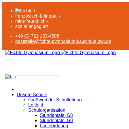
französisch-bilingual •
mint-freundlich •
sozial engagiert
+49 (0) 721 133-4508
poststelle@fichte-gymnasium-ka.schule.bwl.de
Unsere Schule
Grußwort der Schulleitung
Leitbild
Schulorganisation
Stundentafel G8
Stundentafel G9
Läuteordnung