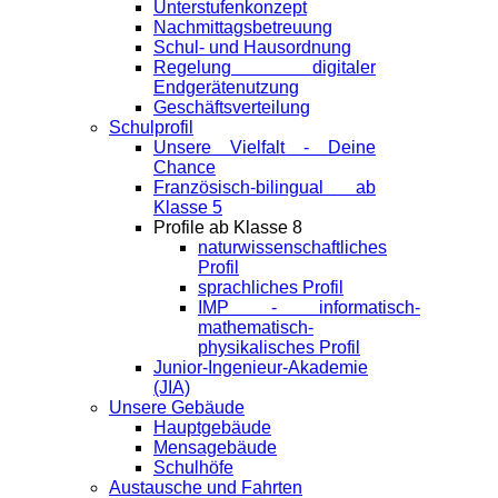
Unterstufenkonzept
Nachmittagsbetreuung
Schul- und Hausordnung
Regelung digitaler
Endgeräte­nutzung
Geschäftsverteilung
Schulprofil
Unsere Vielfalt - Deine
Chance
Französisch-bilingual ab
Klasse 5
Profile ab Klasse 8
naturwissenschaftliches
Profil
sprachliches Profil
IMP - informatisch-
mathematisch-
physikalisches Profil
Junior-Ingenieur-Akademie
(JIA)
Unsere Gebäude
Hauptgebäude
Mensagebäude
Schulhöfe
Austausche und Fahrten