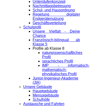
Unterstufenkonzept
Nachmittagsbetreuung
Schul- und Hausordnung
Regelung digitaler
Endgeräte­nutzung
Geschäftsverteilung
Schulprofil
Unsere Vielfalt - Deine
Chance
Französisch-bilingual ab
Klasse 5
Profile ab Klasse 8
naturwissenschaftliches
Profil
sprachliches Profil
IMP - informatisch-
mathematisch-
physikalisches Profil
Junior-Ingenieur-Akademie
(JIA)
Unsere Gebäude
Hauptgebäude
Mensagebäude
Schulhöfe
Austausche und Fahrten