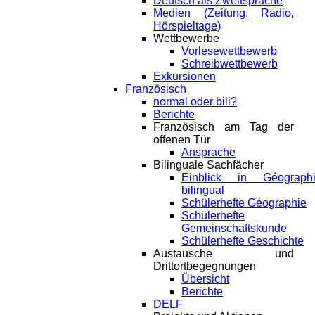
Deutsch als Zweitsprache
Medien (Zeitung, Radio,
Hörspieltage)
Wettbewerbe
Vorlesewettbewerb
Schreibwettbewerb
Exkursionen
Französisch
normal oder bili?
Berichte
Französisch am Tag der
offenen Tür
Ansprache
Bilinguale Sachfächer
Einblick in Géograph
bilingual
Schülerhefte Géographie
Schülerhefte
Gemeinschaftskunde
Schülerhefte Geschichte
Austausche und
Drittortbegegnungen
Übersicht
Berichte
DELF