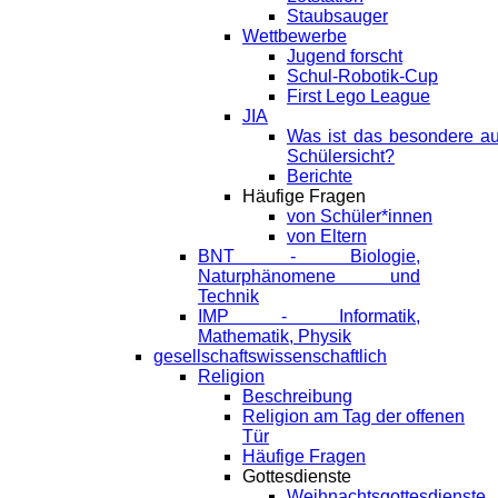
Staubsauger
Wettbewerbe
Jugend forscht
Schul-Robotik-Cup
First Lego League
JIA
Was ist das besondere a
Schülersicht?
Berichte
Häufige Fragen
von Schüler*innen
von Eltern
BNT - Biologie,
Naturphänomene und
Technik
IMP - Informatik,
Mathematik, Physik
gesellschaftswissenschaftlich
Religion
Beschreibung
Religion am Tag der offenen
Tür
Häufige Fragen
Gottesdienste
Weihnachtsgottesdienste