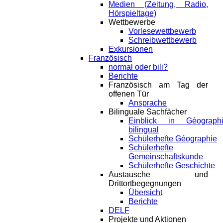
Medien (Zeitung, Radio,
Hörspieltage)
Wettbewerbe
Vorlesewettbewerb
Schreibwettbewerb
Exkursionen
Französisch
normal oder bili?
Berichte
Französisch am Tag der
offenen Tür
Ansprache
Bilinguale Sachfächer
Einblick in Géograph
bilingual
Schülerhefte Géographie
Schülerhefte
Gemeinschaftskunde
Schülerhefte Geschichte
Austausche und
Drittortbegegnungen
Übersicht
Berichte
DELF
Projekte und Aktionen