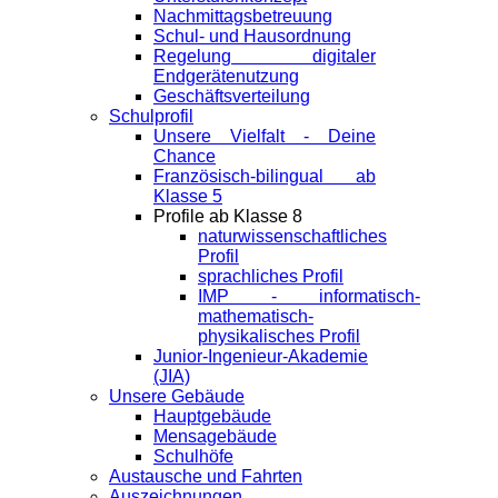
Nachmittagsbetreuung
Schul- und Hausordnung
Regelung digitaler
Endgeräte­nutzung
Geschäftsverteilung
Schulprofil
Unsere Vielfalt - Deine
Chance
Französisch-bilingual ab
Klasse 5
Profile ab Klasse 8
naturwissenschaftliches
Profil
sprachliches Profil
IMP - informatisch-
mathematisch-
physikalisches Profil
Junior-Ingenieur-Akademie
(JIA)
Unsere Gebäude
Hauptgebäude
Mensagebäude
Schulhöfe
Austausche und Fahrten
Auszeichnungen