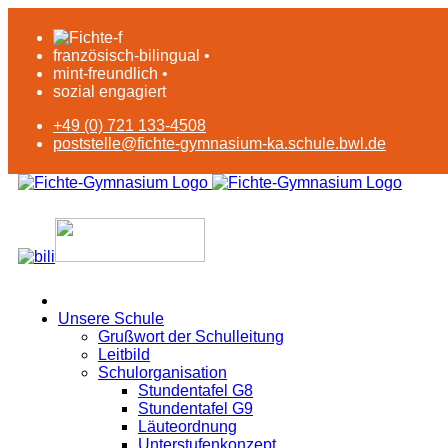
französisch-bilingual •
mint-freundlich •
sozial engagiert
+49 (0) 721 133-4508
poststelle@fichte-gymnasium-ka.schule.bwl.de
Unsere Schule
Grußwort der Schulleitung
Leitbild
Schulorganisation
Stundentafel G8
Stundentafel G9
Läuteordnung
Unterstufenkonzept