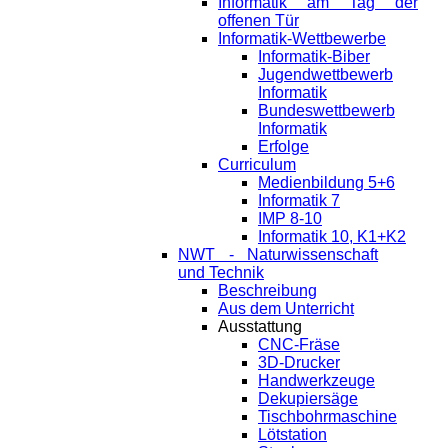
Informatik am Tag der
offenen Tür
Informatik-Wettbewerbe
Informatik-Biber
Jugendwettbewerb
Informatik
Bundeswettbewerb
Informatik
Erfolge
Curriculum
Medienbildung 5+6
Informatik 7
IMP 8-10
Informatik 10, K1+K2
NWT - Naturwissenschaft
und Technik
Beschreibung
Aus dem Unterricht
Ausstattung
CNC-Fräse
3D-Drucker
Handwerkzeuge
Dekupiersäge
Tischbohrmaschine
Lötstation