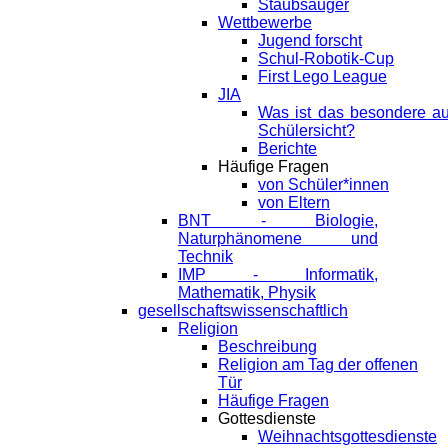
Staubsauger
Wettbewerbe
Jugend forscht
Schul-Robotik-Cup
First Lego League
JIA
Was ist das besondere a
Schülersicht?
Berichte
Häufige Fragen
von Schüler*innen
von Eltern
BNT - Biologie,
Naturphänomene und
Technik
IMP - Informatik,
Mathematik, Physik
gesellschaftswissenschaftlich
Religion
Beschreibung
Religion am Tag der offenen
Tür
Häufige Fragen
Gottesdienste
Weihnachtsgottesdienste