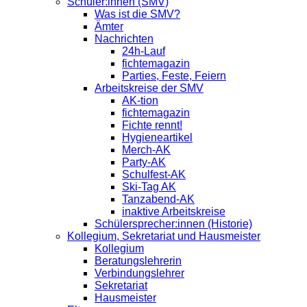
Schüler:innen (SMV)
Was ist die SMV?
Ämter
Nachrichten
24h-Lauf
fichtemagazin
Parties, Feste, Feiern
Arbeitskreise der SMV
AK-tion
fichtemagazin
Fichte rennt!
Hygieneartikel
Merch-AK
Party-AK
Schulfest-AK
Ski-Tag AK
Tanzabend-AK
inaktive Arbeitskreise
Schülersprecher:innen (Historie)
Kollegium, Sekretariat und Hausmeister
Kollegium
Beratungslehrerin
Verbindungslehrer
Sekretariat
Hausmeister