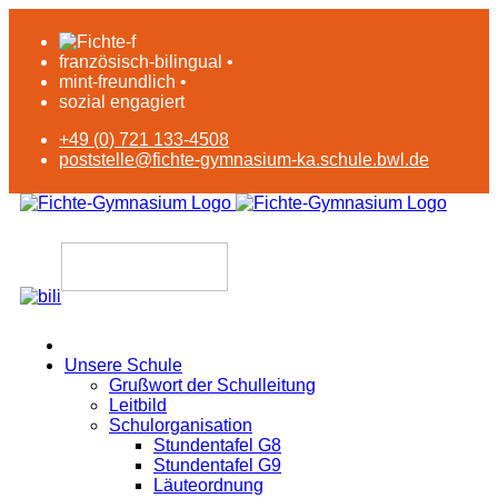
französisch-bilingual •
mint-freundlich •
sozial engagiert
+49 (0) 721 133-4508
poststelle@fichte-gymnasium-ka.schule.bwl.de
Unsere Schule
Grußwort der Schulleitung
Leitbild
Schulorganisation
Stundentafel G8
Stundentafel G9
Läuteordnung