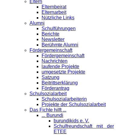
Eltern
Elternbeirat
Elternarbeit
Nützliche Links
Alumni
Schulführungen
Berichte
Newsletter
Berühmte Alumni
Förder­gemeinschaft
Fördergemeinschaft
Nachrichten
laufende Projekte
umgesetzte Projekte
Satzung
Beitrittserklärung
Förderantrag
Schul­sozialarbeit
Schulsozialarbeiterin
Projekte der Schulsozialarbeit
Das Fichte hilft ...
... Burundi
burundikids e. V.
Schulfreundschaft mit der
ETEE