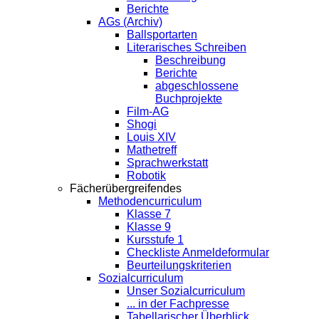
Berichte
AGs (Archiv)
Ballsportarten
Literarisches Schreiben
Beschreibung
Berichte
abgeschlossene
Buchprojekte
Film-AG
Shogi
Louis XIV
Mathetreff
Sprachwerkstatt
Robotik
Fächerübergreifendes
Methodencurriculum
Klasse 7
Klasse 9
Kursstufe 1
Checkliste Anmeldeformular
Beurteilungskriterien
Sozialcurriculum
Unser Sozialcurriculum
... in der Fachpresse
Tabellarischer Überblick