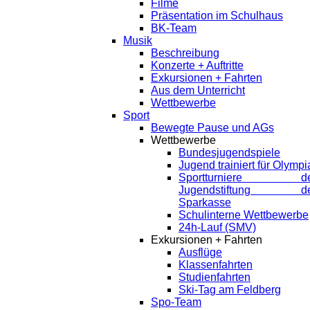
Filme
Präsentation im Schulhaus
BK-Team
Musik
Beschreibung
Konzerte + Auftritte
Exkursionen + Fahrten
Aus dem Unterricht
Wettbewerbe
Sport
Bewegte Pause und AGs
Wettbewerbe
Bundesjugendspiele
Jugend trainiert für Olympi
Sportturniere de
Jugendstiftung de
Sparkasse
Schulinterne Wettbewerbe
24h-Lauf (SMV)
Exkursionen + Fahrten
Ausflüge
Klassenfahrten
Studienfahrten
Ski-Tag am Feldberg
Spo-Team