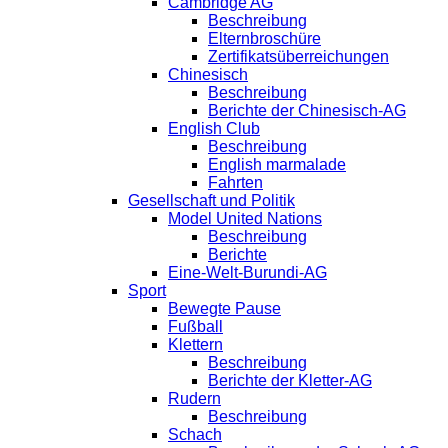
Cambridge AG
Beschreibung
Elternbroschüre
Zertifikatsüberreichungen
Chinesisch
Beschreibung
Berichte der Chinesisch-AG
English Club
Beschreibung
English marmalade
Fahrten
Gesellschaft und Politik
Model United Nations
Beschreibung
Berichte
Eine-Welt-Burundi-AG
Sport
Bewegte Pause
Fußball
Klettern
Beschreibung
Berichte der Kletter-AG
Rudern
Beschreibung
Schach