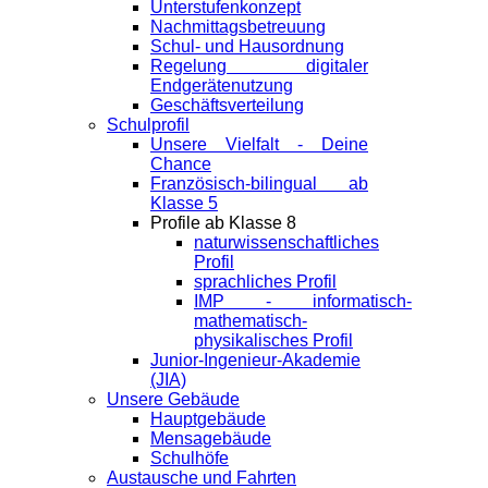
Unterstufenkonzept
Nachmittagsbetreuung
Schul- und Hausordnung
Regelung digitaler
Endgeräte­nutzung
Geschäftsverteilung
Schulprofil
Unsere Vielfalt - Deine
Chance
Französisch-bilingual ab
Klasse 5
Profile ab Klasse 8
naturwissenschaftliches
Profil
sprachliches Profil
IMP - informatisch-
mathematisch-
physikalisches Profil
Junior-Ingenieur-Akademie
(JIA)
Unsere Gebäude
Hauptgebäude
Mensagebäude
Schulhöfe
Austausche und Fahrten