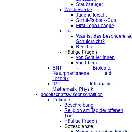
Staubsauger
Wettbewerbe
Jugend forscht
Schul-Robotik-Cup
First Lego League
JIA
Was ist das besondere a
Schülersicht?
Berichte
Häufige Fragen
von Schüler*innen
von Eltern
BNT - Biologie,
Naturphänomene und
Technik
IMP - Informatik,
Mathematik, Physik
gesellschaftswissenschaftlich
Religion
Beschreibung
Religion am Tag der offenen
Tür
Häufige Fragen
Gottesdienste
Weihnachtsgottesdienste