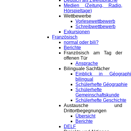
Deutsch als Zweitsprache
Medien (Zeitung, Radio,
Hörspieltage)
Wettbewerbe
Vorlesewettbewerb
Schreibwettbewerb
Exkursionen
Französisch
normal oder bili?
Berichte
Französisch am Tag der
offenen Tür
Ansprache
Bilinguale Sachfächer
Einblick in Géograph
bilingual
Schülerhefte Géographie
Schülerhefte
Gemeinschaftskunde
Schülerhefte Geschichte
Austausche und
Drittortbegegnungen
Übersicht
Berichte
DELF