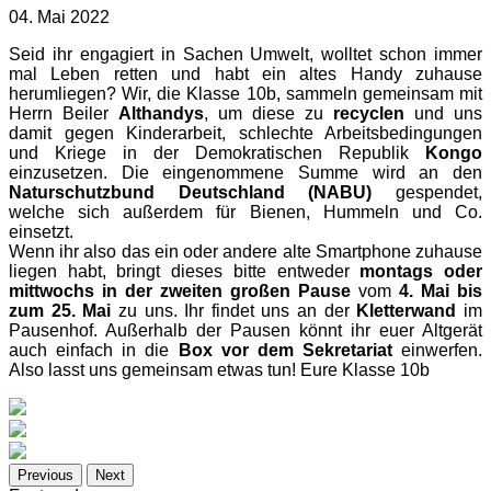
04. Mai 2022
Seid ihr engagiert in Sachen Umwelt, wolltet schon immer
mal Leben retten und habt ein altes Handy zuhause
herumliegen? Wir, die Klasse 10b, sammeln gemeinsam mit
Herrn Beiler
Althandys
, um diese zu
recyclen
und uns
damit gegen Kinderarbeit, schlechte Arbeitsbedingungen
und Kriege in der Demokratischen Republik
Kongo
einzusetzen. Die eingenommene Summe wird an den
Naturschutzbund Deutschland (NABU)
gespendet,
welche sich außerdem für Bienen, Hummeln und Co.
einsetzt.
Wenn ihr also das ein oder andere alte Smartphone zuhause
liegen habt, bringt dieses bitte entweder
montags oder
mittwochs in der zweiten großen Pause
vom
4. Mai bis
zum 25. Mai
zu uns. Ihr findet uns an der
Kletterwand
im
Pausenhof. Außerhalb der Pausen könnt ihr euer Altgerät
auch einfach in die
Box vor dem Sekretariat
einwerfen.
Also lasst uns gemeinsam etwas tun! Eure Klasse 10b
Previous
Next