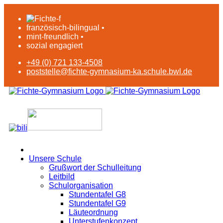
französisch-bilingual •
mint-freundlich •
sozial engagiert
+49 (0) 721 133-4508
poststelle@fichte-gymnasium-ka.schule.bwl.de
Unsere Schule
Grußwort der Schulleitung
Leitbild
Schulorganisation
Stundentafel G8
Stundentafel G9
Läuteordnung
Unterstufenkonzept