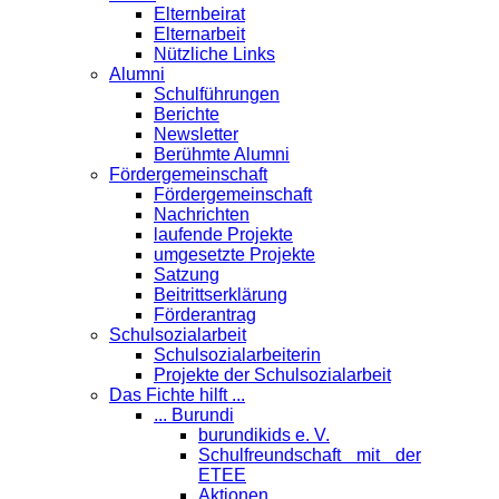
Elternbeirat
Elternarbeit
Nützliche Links
Alumni
Schulführungen
Berichte
Newsletter
Berühmte Alumni
Förder­gemeinschaft
Fördergemeinschaft
Nachrichten
laufende Projekte
umgesetzte Projekte
Satzung
Beitrittserklärung
Förderantrag
Schul­sozialarbeit
Schulsozialarbeiterin
Projekte der Schulsozialarbeit
Das Fichte hilft ...
... Burundi
burundikids e. V.
Schulfreundschaft mit der
ETEE
Aktionen