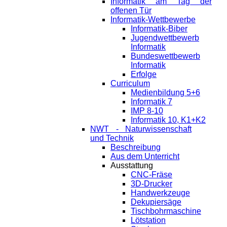
Informatik am Tag der
offenen Tür
Informatik-Wettbewerbe
Informatik-Biber
Jugendwettbewerb
Informatik
Bundeswettbewerb
Informatik
Erfolge
Curriculum
Medienbildung 5+6
Informatik 7
IMP 8-10
Informatik 10, K1+K2
NWT - Naturwissenschaft
und Technik
Beschreibung
Aus dem Unterricht
Ausstattung
CNC-Fräse
3D-Drucker
Handwerkzeuge
Dekupiersäge
Tischbohrmaschine
Lötstation