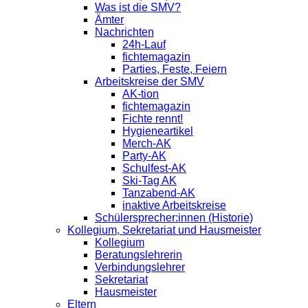
Was ist die SMV?
Ämter
Nachrichten
24h-Lauf
fichtemagazin
Parties, Feste, Feiern
Arbeitskreise der SMV
AK-tion
fichtemagazin
Fichte rennt!
Hygieneartikel
Merch-AK
Party-AK
Schulfest-AK
Ski-Tag AK
Tanzabend-AK
inaktive Arbeitskreise
Schülersprecher:innen (Historie)
Kollegium, Sekretariat und Hausmeister
Kollegium
Beratungslehrerin
Verbindungslehrer
Sekretariat
Hausmeister
Eltern