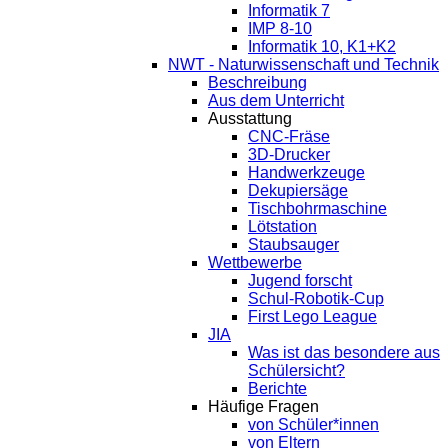
Informatik 7
IMP 8-10
Informatik 10, K1+K2
NWT - Naturwissenschaft und Technik
Beschreibung
Aus dem Unterricht
Ausstattung
CNC-Fräse
3D-Drucker
Handwerkzeuge
Dekupiersäge
Tischbohrmaschine
Lötstation
Staubsauger
Wettbewerbe
Jugend forscht
Schul-Robotik-Cup
First Lego League
JIA
Was ist das besondere aus
Schülersicht?
Berichte
Häufige Fragen
von Schüler*innen
von Eltern