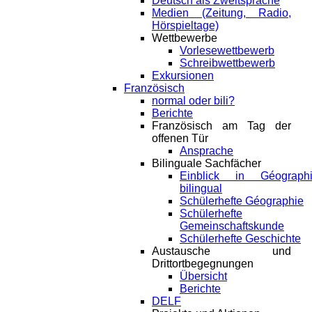
Deutsch als Zweitsprache
Medien (Zeitung, Radio,
Hörspieltage)
Wettbewerbe
Vorlesewettbewerb
Schreibwettbewerb
Exkursionen
Französisch
normal oder bili?
Berichte
Französisch am Tag der
offenen Tür
Ansprache
Bilinguale Sachfächer
Einblick in Géograph
bilingual
Schülerhefte Géographie
Schülerhefte
Gemeinschaftskunde
Schülerhefte Geschichte
Austausche und
Drittortbegegnungen
Übersicht
Berichte
DELF