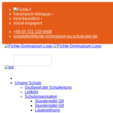
französisch-bilingual •
mint-freundlich •
sozial engagiert
+49 (0) 721 133-4508
poststelle@fichte-gymnasium-ka.schule.bwl.de
Unsere Schule
Grußwort der Schulleitung
Leitbild
Schulorganisation
Stundentafel G8
Stundentafel G9
Läuteordnung