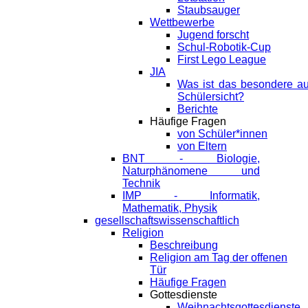
Staubsauger
Wettbewerbe
Jugend forscht
Schul-Robotik-Cup
First Lego League
JIA
Was ist das besondere a
Schülersicht?
Berichte
Häufige Fragen
von Schüler*innen
von Eltern
BNT - Biologie,
Naturphänomene und
Technik
IMP - Informatik,
Mathematik, Physik
gesellschaftswissenschaftlich
Religion
Beschreibung
Religion am Tag der offenen
Tür
Häufige Fragen
Gottesdienste
Weihnachtsgottesdienste