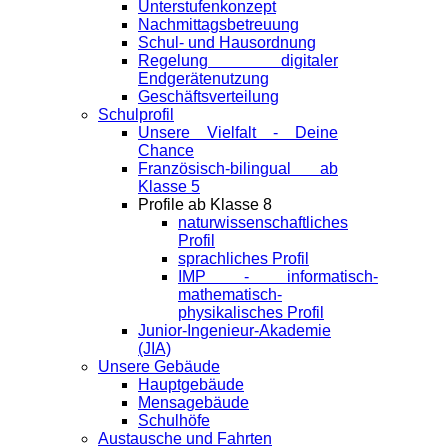
Unterstufenkonzept
Nachmittagsbetreuung
Schul- und Hausordnung
Regelung digitaler
Endgeräte­nutzung
Geschäftsverteilung
Schulprofil
Unsere Vielfalt - Deine
Chance
Französisch-bilingual ab
Klasse 5
Profile ab Klasse 8
naturwissenschaftliches
Profil
sprachliches Profil
IMP - informatisch-
mathematisch-
physikalisches Profil
Junior-Ingenieur-Akademie
(JIA)
Unsere Gebäude
Hauptgebäude
Mensagebäude
Schulhöfe
Austausche und Fahrten