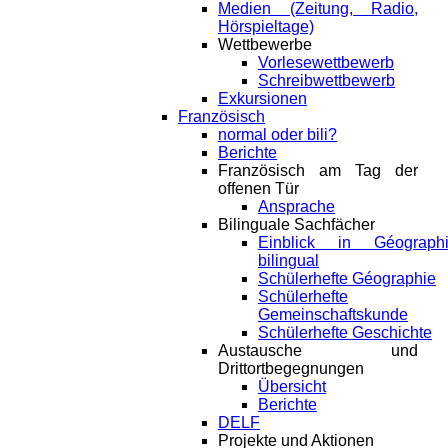
Medien (Zeitung, Radio,
Hörspieltage)
Wettbewerbe
Vorlesewettbewerb
Schreibwettbewerb
Exkursionen
Französisch
normal oder bili?
Berichte
Französisch am Tag der
offenen Tür
Ansprache
Bilinguale Sachfächer
Einblick in Géograph
bilingual
Schülerhefte Géographie
Schülerhefte
Gemeinschaftskunde
Schülerhefte Geschichte
Austausche und
Drittortbegegnungen
Übersicht
Berichte
DELF
Projekte und Aktionen