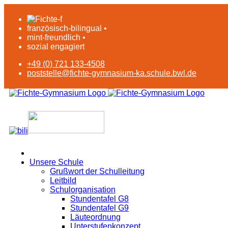
französisch-bilingual •
mint-freundlich •
sozial engagiert
+49 (0) 721 133-4508
poststelle@fichte-gymnasium-ka.schule.bwl.de
Unsere Schule
Grußwort der Schulleitung
Leitbild
Schulorganisation
Stundentafel G8
Stundentafel G9
Läuteordnung
Unterstufenkonzept