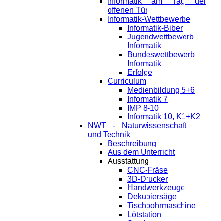
Informatik am Tag der
offenen Tür
Informatik-Wettbewerbe
Informatik-Biber
Jugendwettbewerb
Informatik
Bundeswettbewerb
Informatik
Erfolge
Curriculum
Medienbildung 5+6
Informatik 7
IMP 8-10
Informatik 10, K1+K2
NWT - Naturwissenschaft
und Technik
Beschreibung
Aus dem Unterricht
Ausstattung
CNC-Fräse
3D-Drucker
Handwerkzeuge
Dekupiersäge
Tischbohrmaschine
Lötstation