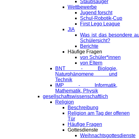
Staubsauger
Wettbewerbe
Jugend forscht
Schul-Robotik-Cup
First Lego League
JIA
Was ist das besondere a
Schülersicht?
Berichte
Häufige Fragen
von Schüler*innen
von Eltern
BNT - Biologie,
Naturphänomene und
Technik
IMP - Informatik,
Mathematik, Physik
gesellschaftswissenschaftlich
Religion
Beschreibung
Religion am Tag der offenen
Tür
Häufige Fragen
Gottesdienste
Weihnachtsgottesdienste