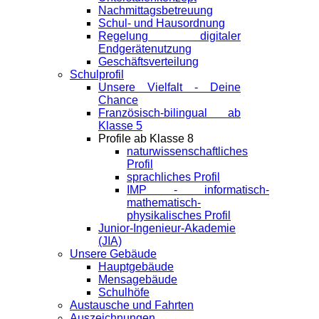
Nachmittagsbetreuung
Schul- und Hausordnung
Regelung digitaler
Endgeräte­nutzung
Geschäftsverteilung
Schulprofil
Unsere Vielfalt - Deine
Chance
Französisch-bilingual ab
Klasse 5
Profile ab Klasse 8
naturwissenschaftliches
Profil
sprachliches Profil
IMP - informatisch-
mathematisch-
physikalisches Profil
Junior-Ingenieur-Akademie
(JIA)
Unsere Gebäude
Hauptgebäude
Mensagebäude
Schulhöfe
Austausche und Fahrten
Auszeichnungen