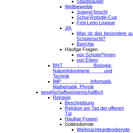
Staubsauger
Wettbewerbe
Jugend forscht
Schul-Robotik-Cup
First Lego League
JIA
Was ist das besondere a
Schülersicht?
Berichte
Häufige Fragen
von Schüler*innen
von Eltern
BNT - Biologie,
Naturphänomene und
Technik
IMP - Informatik,
Mathematik, Physik
gesellschaftswissenschaftlich
Religion
Beschreibung
Religion am Tag der offenen
Tür
Häufige Fragen
Gottesdienste
Weihnachtsgottesdienste