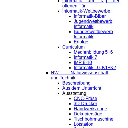
Informatik am Tag der
offenen Tür
Informatik-Wettbewerbe
Informatik-Biber
Jugendwettbewerb
Informatik
Bundeswettbewerb
Informatik
Erfolge
Curriculum
Medienbildung 5+6
Informatik 7
IMP 8-10
Informatik 10, K1+K2
NWT - Naturwissenschaft
und Technik
Beschreibung
Aus dem Unterricht
Ausstattung
CNC-Fräse
3D-Drucker
Handwerkzeuge
Dekupiersäge
Tischbohrmaschine
Lötstation