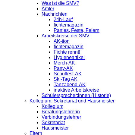
Was ist die SMV?
Ämter
Nachrichten
24h-Lauf
fichtemagazin
Parties, Feste, Feiern
Arbeitskreise der SMV
AK-tion
fichtemagazin
Fichte rennt!
Hygieneartikel
Merch-AK
Party-AK
Schulfest-AK
Ski-Tag AK
Tanzabend-AK
inaktive Arbeitskreise
Schülersprecher:innen (Historie)
Kollegium, Sekretariat und Hausmeister
Kollegium
Beratungslehrerin
Verbindungslehrer
Sekretariat
Hausmeister
Eltern