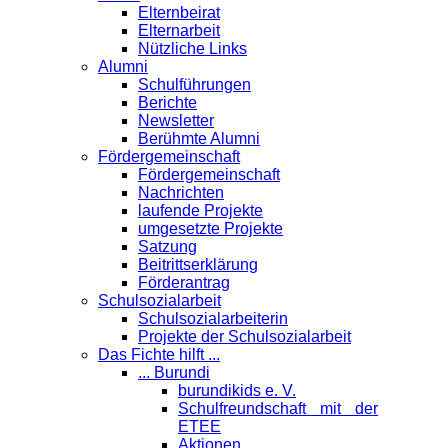
Elternbeirat
Elternarbeit
Nützliche Links
Alumni
Schulführungen
Berichte
Newsletter
Berühmte Alumni
Förder­gemeinschaft
Fördergemeinschaft
Nachrichten
laufende Projekte
umgesetzte Projekte
Satzung
Beitrittserklärung
Förderantrag
Schul­sozialarbeit
Schulsozialarbeiterin
Projekte der Schulsozialarbeit
Das Fichte hilft ...
... Burundi
burundikids e. V.
Schulfreundschaft mit der
ETEE
Aktionen