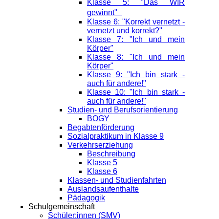
Klasse 5: "Das WIR
gewinnt"
Klasse 6: "Korrekt vernetzt -
vernetzt und korrekt?"
Klasse 7: "Ich und mein
Körper"
Klasse 8: "Ich und mein
Körper"
Klasse 9: "Ich bin stark -
auch für andere!"
Klasse 10: "Ich bin stark -
auch für andere!"
Studien- und Berufsorientierung
BOGY
Begabtenförderung
Sozialpraktikum in Klasse 9
Verkehrserziehung
Beschreibung
Klasse 5
Klasse 6
Klassen- und Studienfahrten
Auslandsaufenthalte
Pädagogik
Schulgemeinschaft
Schüler:innen (SMV)