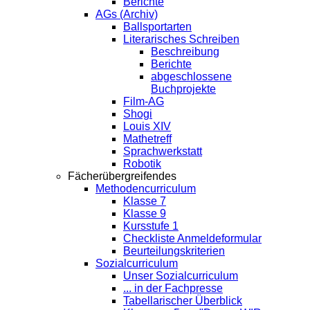
Berichte
AGs (Archiv)
Ballsportarten
Literarisches Schreiben
Beschreibung
Berichte
abgeschlossene
Buchprojekte
Film-AG
Shogi
Louis XIV
Mathetreff
Sprachwerkstatt
Robotik
Fächerübergreifendes
Methodencurriculum
Klasse 7
Klasse 9
Kursstufe 1
Checkliste Anmeldeformular
Beurteilungskriterien
Sozialcurriculum
Unser Sozialcurriculum
... in der Fachpresse
Tabellarischer Überblick