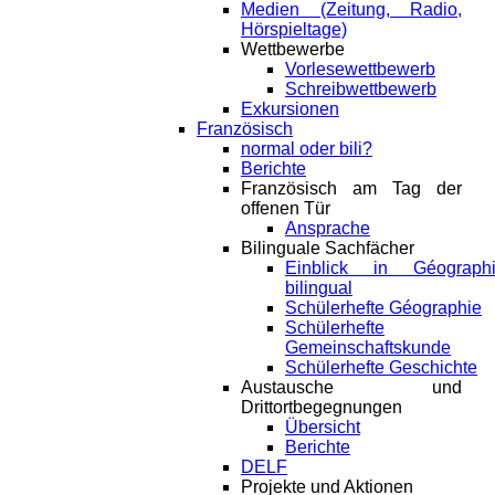
Medien (Zeitung, Radio,
Hörspieltage)
Wettbewerbe
Vorlesewettbewerb
Schreibwettbewerb
Exkursionen
Französisch
normal oder bili?
Berichte
Französisch am Tag der
offenen Tür
Ansprache
Bilinguale Sachfächer
Einblick in Géograph
bilingual
Schülerhefte Géographie
Schülerhefte
Gemeinschaftskunde
Schülerhefte Geschichte
Austausche und
Drittortbegegnungen
Übersicht
Berichte
DELF
Projekte und Aktionen