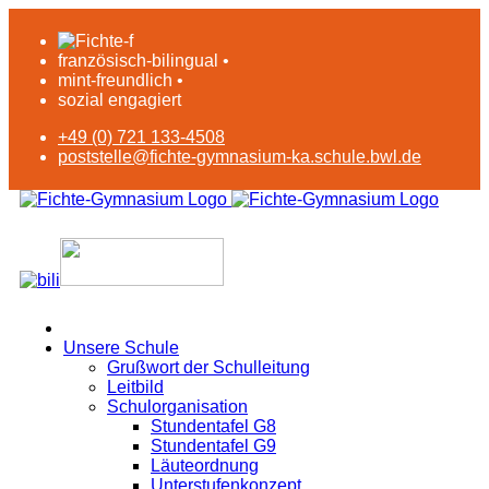
französisch-bilingual •
mint-freundlich •
sozial engagiert
+49 (0) 721 133-4508
poststelle@fichte-gymnasium-ka.schule.bwl.de
Unsere Schule
Grußwort der Schulleitung
Leitbild
Schulorganisation
Stundentafel G8
Stundentafel G9
Läuteordnung
Unterstufenkonzept