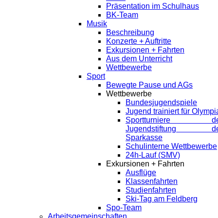
Präsentation im Schulhaus
BK-Team
Musik
Beschreibung
Konzerte + Auftritte
Exkursionen + Fahrten
Aus dem Unterricht
Wettbewerbe
Sport
Bewegte Pause und AGs
Wettbewerbe
Bundesjugendspiele
Jugend trainiert für Olympi
Sportturniere de
Jugendstiftung de
Sparkasse
Schulinterne Wettbewerbe
24h-Lauf (SMV)
Exkursionen + Fahrten
Ausflüge
Klassenfahrten
Studienfahrten
Ski-Tag am Feldberg
Spo-Team
Arbeitsgemeinschaften