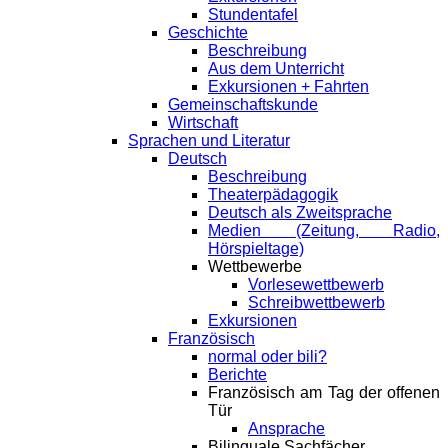
Stundentafel
Geschichte
Beschreibung
Aus dem Unterricht
Exkursionen + Fahrten
Gemeinschaftskunde
Wirtschaft
Sprachen und Literatur
Deutsch
Beschreibung
Theaterpädagogik
Deutsch als Zweitsprache
Medien (Zeitung, Radio,
Hörspieltage)
Wettbewerbe
Vorlesewettbewerb
Schreibwettbewerb
Exkursionen
Französisch
normal oder bili?
Berichte
Französisch am Tag der offenen
Tür
Ansprache
Bilinguale Sachfächer