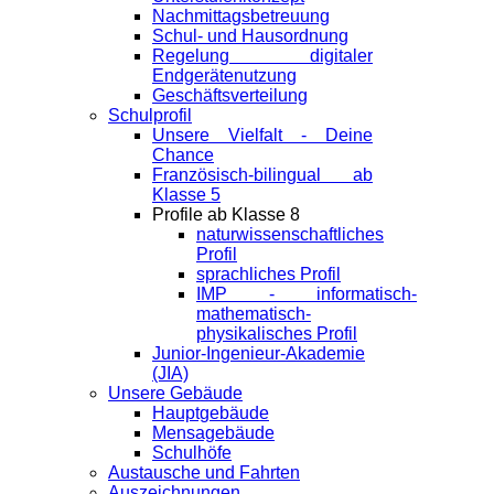
Nachmittagsbetreuung
Schul- und Hausordnung
Regelung digitaler
Endgeräte­nutzung
Geschäftsverteilung
Schulprofil
Unsere Vielfalt - Deine
Chance
Französisch-bilingual ab
Klasse 5
Profile ab Klasse 8
naturwissenschaftliches
Profil
sprachliches Profil
IMP - informatisch-
mathematisch-
physikalisches Profil
Junior-Ingenieur-Akademie
(JIA)
Unsere Gebäude
Hauptgebäude
Mensagebäude
Schulhöfe
Austausche und Fahrten
Auszeichnungen